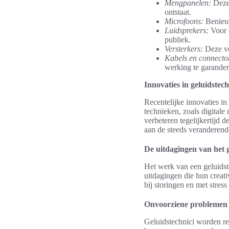
Mengpanelen:
Deze 
ontstaat.
Microfoons:
Benieuw
Luidsprekers:
Voor e
publiek.
Versterkers:
Deze ve
Kabels en connecto
werking te garander
Innovaties in geluidstec
Recentelijke innovaties in
technieken, zoals digital
verbeteren tegelijkertijd 
aan de steeds veranderende
De uitdagingen van het 
Het werk van een geluidst
uitdagingen die hun creat
bij storingen en met stres
Onvoorziene problemen 
Geluidstechnici worden re