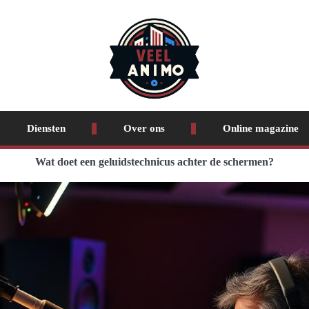
Diensten
Over ons
Online magazine
Wat doet een geluidstechnicus achter de schermen?