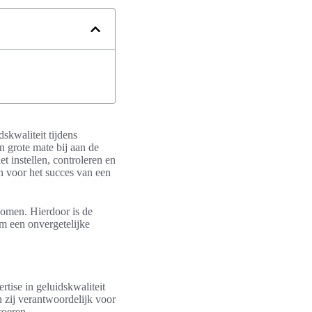
dskwaliteit tijdens
 grote mate bij aan de
t instellen, controleren en
jn voor het succes van een
 komen. Hierdoor is de
om een onvergetelijke
tise in geluidskwaliteit
n zij verantwoordelijk voor
roeren.