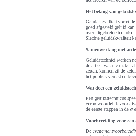
Het belang van geluidskw
Geluidskwaliteit vormt de 
goed afgesteld geluid kan
over uitgebreide technisc
Slechte geluidskwaliteit k
Samenwerking met artie
Geluidstechnici werken na
de artiest waar te maken. 
zetten, kunnen zij de gelu
het publiek verrast en boei
Wat doet een geluidstec
Een geluidstechnicus speel
verantwoordelijk voor dive
de eerste stappen in de
ev
Voorbereiding voor een
De
evenementvoorbereidi