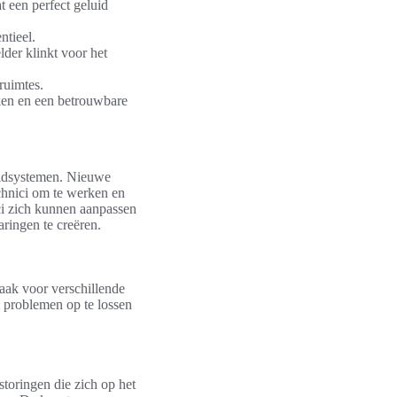
 een perfect geluid
ntieel.
lder klinkt voor het
ruimtes.
ken en een betrouwbare
luidsystemen. Nieuwe
chnici om te werken en
ici zich kunnen aanpassen
aringen te creëren.
aak voor verschillende
m problemen op te lossen
toringen die zich op het