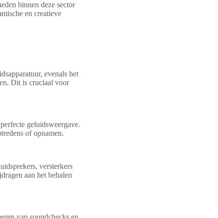
heden binnen deze sector
amische en creatieve
idsapparatuur, evenals het
n. Dit is cruciaal voor
 perfecte geluidsweergave.
optredens of opnamen.
uidsprekers, versterkers
ijdragen aan het behalen
tvoeren van soundchecks en