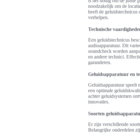
is het nodig om de juiste
g
noodzakelijk om de locati
heeft de geluidstechnicus
verhelpen.
Technische vaardighede
Een geluidstechnicus besc
audioapparatuur. Dit vari
soundcheck worden aanpa
en andere technici. Effec
garanderen.
Geluidsapparatuur en te
Geluidsapparatuur speelt e
een optimale geluidskwal
achter geluidsystemen ont
innovaties.
Soorten geluidsapparat
Er zijn verschillende soor
Belangrijke onderdelen zij