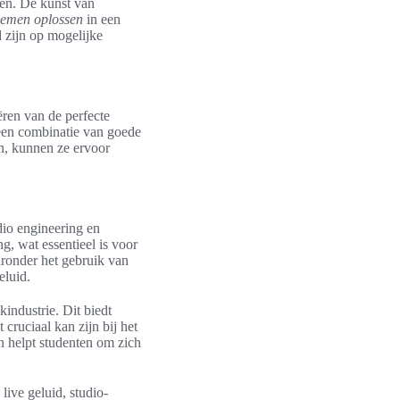
eren. De kunst van
lemen oplossen
in een
 zijn op mogelijke
ëren van de perfecte
een combinatie van goede
n, kunnen ze ervoor
dio engineering en
g, wat essentieel is voor
aronder het gebruik van
eluid.
industrie. Dit biedt
cruciaal kan zijn bij het
n helpt studenten om zich
live geluid, studio-