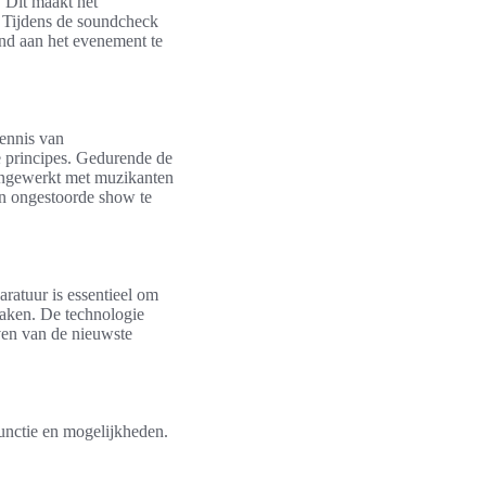
. Dit maakt het
. Tijdens de soundcheck
nd aan het evenement te
kennis van
e principes. Gedurende de
ngewerkt met muzikanten
en ongestoorde show te
aratuur is essentieel om
aken. De technologie
jven van de nieuwste
functie en mogelijkheden.