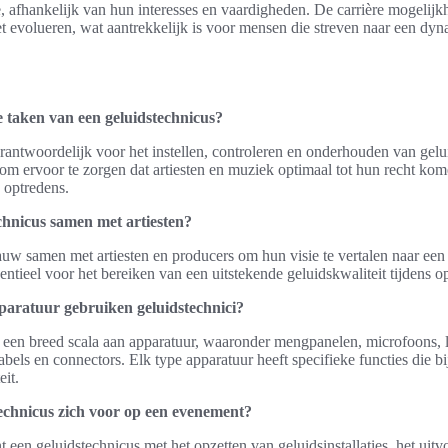
, afhankelijk van hun interesses en vaardigheden. De carrière mogelijk
et evolueren, wat aantrekkelijk is voor mensen die streven naar een dyn
e taken van een geluidstechnicus?
rantwoordelijk voor het instellen, controleren en onderhouden van gelu
m ervoor te zorgen dat artiesten en muziek optimaal tot hun recht kome
optredens.
chnicus samen met artiesten?
uw samen met artiesten en producers om hun visie te vertalen naar een
ntieel voor het bereiken van een uitstekende geluidskwaliteit tijdens 
paratuur gebruiken geluidstechnici?
 een breed scala aan apparatuur, waaronder mengpanelen, microfoons, l
abels en connectors. Elk type apparatuur heeft specifieke functies die b
eit.
technicus zich voor op een evenement?
 een geluidstechnicus met het opzetten van geluidsinstallaties, het ui