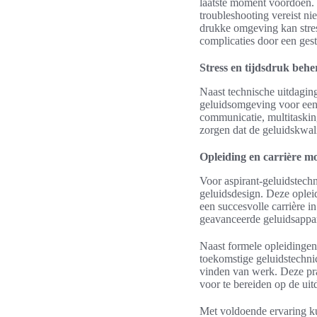
laatste moment voordoen. I
troubleshooting vereist n
drukke omgeving kan stres
complicaties door een ges
Stress en tijdsdruk behe
Naast technische uitdagin
geluidsomgeving voor een 
communicatie, multitaskin
zorgen dat de geluidskwalit
Opleiding en carrière m
Voor aspirant-geluidstechn
geluidsdesign. Deze opleid
een succesvolle carrière i
geavanceerde geluidsappa
Naast formele opleidingen 
toekomstige geluidstechnic
vinden van werk. Deze pra
voor te bereiden op de uit
Met voldoende ervaring kun