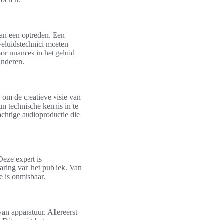
van een optreden. Een
Geluidstechnici moeten
r nuances in het geluid.
inderen.
 om de creatieve visie van
un technische kennis in te
achtige audioproductie die
Deze expert is
varing van het publiek. Van
se is onmisbaar.
an apparatuur. Allereerst