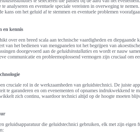
eluidsinstallaties
te selecteren die passen bij de aard van het evenement
e te analyseren en eventuele speciale vereisten in overweging te nemen
 de kans om het geluid af te stemmen en eventuele problemen voorafgaa
n en kennis
hikt over een breed scala aan technische vaardigheden en diepgaande 
eert van het bedienen van mengpanelen tot het begrijpen van akoestisch
ssingen doorgevoerd aan de
geluidsinstallaties
en wordt er nauw same
tieve communicatie en probleemoplossend vermogen zijn cruciaal om e
chnologie
en cruciale rol in de werkzaamheden van geluidstechnici. De juiste app
iteit te garanderen en om evenementen of opnames indrukwekkend te m
wikkelt zich continu, waardoor technici altijd op de hoogte moeten bli
uur
ten geluidsapparatuur die geluidstechnici gebruiken, elk met zijn eigen 
n: