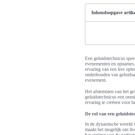
Inhoudsopgave artike
Een geluidstechnicus speelt
evenementen en opnames. H
ervaring van een live optr
onderhouden van geluidsapp
evenement.
Het afstemmen van het gelu
geluidstechnicus een onmi
ervaring te creëren voor h
De rol van een geluidste
In de dynamische wereld va
maakt het mogelijk om live
het creëren van de perfect