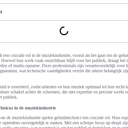
l
 een cruciale rol in de muziekindustrie, vooral als het gaat om de gelui
oewel hun werk vaak onzichtbaar blijft voor het publiek, draagt het in
eden of studio-opname. Deze professionals zijn verantwoordelijk voor he
aratuur, wat technische vaardigheden vereist die uiterst belangrijk zi
id is essentieel, zodat artiesten en hun muziek optimaal tot hun recht
sbare schakel achter de schermen, die met expertise en precisie werkt 
et publiek.
chnicus in de muziekindustrie
n de muziekindustrie spelen geluidstechnici een cruciale rol. Hun exper
 optredens onvergetelijk te maken. Met een scherpe focus op detail zij
e audio-ervaring, wat essentieel is om het publiek te betrekken en te ont