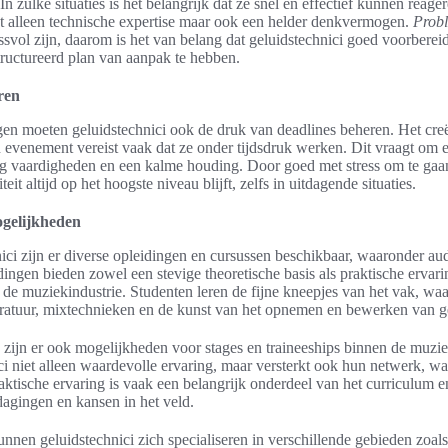
n zulke situaties is het belangrijk dat ze snel en effectief kunnen reag
iet alleen technische expertise maar ook een helder denkvermogen.
Prob
svol zijn, daarom is het van belang dat geluidstechnici goed voorbereid
tructureerd plan van aanpak te hebben.
ren
gen moeten geluidstechnici ook de druk van deadlines beheren. Het cre
evenement vereist vaak dat ze onder tijdsdruk werken. Dit vraagt om 
g vaardigheden en een kalme houding. Door goed met stress om te gaa
eit altijd op het hoogste niveau blijft, zelfs in uitdagende situaties.
ogelijkheden
ici zijn er diverse opleidingen en cursussen beschikbaar, waaronder au
ingen bieden zowel een stevige theoretische basis als praktische ervarin
n de muziekindustrie. Studenten leren de fijne kneepjes van het vak, wa
ratuur, mixtechnieken en de kunst van het opnemen en bewerken van g
zijn er ook mogelijkheden voor stages en traineeships binnen de muziek
i niet alleen waardevolle ervaring, maar versterkt ook hun netwerk, wat 
ktische ervaring is vaak een belangrijk onderdeel van het curriculum e
dagingen en kansen in het veld.
nen geluidstechnici zich specialiseren in verschillende gebieden zoals 