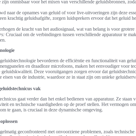
zijn onmisbaar voor het mixen van verschillende geluidsbronnen, zodat
d naar de opnames van geluid of voor live-uitvoeringen zijn deze esse
en krachtig geluidsafgifte, zorgen luidsprekers ervoor dat het geluid he
rhogen de kracht van het audiosignaal, wat van belang is voor grotere 
rs:
Cruciaal om de verbindingen tussen verschillende apparatuur te ma
en.
hnologie
 geluidstechnologie bevorderen de efficiëntie en functionaliteit van ge
e mengpanelen en draadloze microfoons, maken het eenvoudiger voor te
de geluidskwaliteit. Deze vooruitgangen zorgen ervoor dat geluidstechn
 eisen van de industrie, waardoor ze in staat zijn om unieke geluidserv
geluidstechnicus vak
echnicus gaat verder dan het enkel bedienen van apparatuur. Ze staan v
iviteit en technische vaardigheden op de proef stellen. Het vermogen o
s om te gaan, is cruciaal in deze dynamische omgeving.
oplossen
gelmatig geconfronteerd met onvoorziene problemen, zoals technische s