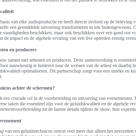
aliteit
basis van elke audioproductie en heeft directe invloed op de beleving 
 zelfs een gemiddelde uitvoering transformeren in iets buitengewoons. 
he vaardigheden beschikken, maar ook beschikken over een goed oor voo
an de impact en de algehele ervaring van een live optreden ernstig verm
sten en producers
uw samen met artiesten en producers. Deze samenwerking is essentieel
Door nauwkeurig te luisteren naar de wensen van de artiest en daarbij h
idskwaliteit optimaliseren. Dit partnerschap zorgt voor een unieke en kr
t.
hnicus achter de schermen?
t een cruciale rol in de voorbereiding en uitvoering van evenementen. 
rse taken die essentieel zijn voor de geluidskwaliteit en de algehele er
enementvoorbereiding
tot de laatste details tijdens de show, hun experti
 evenement
ng
van een geluidstechnicus omvat veel meer dan alleen het neerzetten v