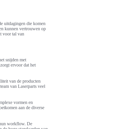
 de uitdagingen die komen
nten kunnen vertrouwen op
t voor tal van
het snijden met
 zorgt ervoor dat het
liteit van de producten
t team van Laserparts veel
 complexe vormen en
emoetkomen aan de diverse
n hun workflow. De
an de hoge standaarden van