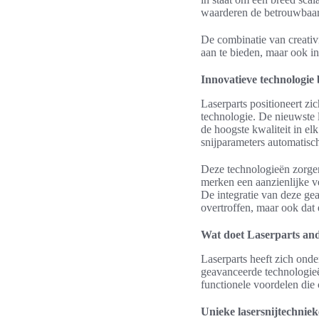
waarderen de betrouwbaarhe
De combinatie van creativ
aan te bieden, maar ook i
Innovatieve technologie 
Laserparts positioneert z
technologie. De nieuwste l
de hoogste kwaliteit in el
snijparameters automatisch
Deze technologieën zorgen 
merken een aanzienlijke ver
De integratie van deze ge
overtroffen, maar ook dat 
Wat doet Laserparts and
Laserparts heeft zich ond
geavanceerde technologieën
functionele voordelen die 
Unieke lasersnijtechnie