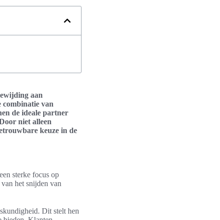
oewijding aan
e combinatie van
hen de ideale partner
Door niet alleen
betrouwbare keuze in de
een sterke focus op
r van het snijden van
skundigheid. Dit stelt hen
e bieden. Klanten