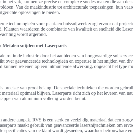
n in het vak, kunnen ze precise en complexe snedes maken die aan de s
voldoen. Van de maakindustrie tot architecturale toepassingen, hun vaar
ntgerichte oplossingen te bieden.
rde technologieën voor plaat- en buissnijwerk zorgt ervoor dat projecte
d. Klanten waarderen de combinatie van kwaliteit en snelheid die Laser
rwachting wordt afgerond.
n: Metalen snijden met Laserparts
iale rol in de industrie door het aanbieden van hoogwaardige snijservice
ikt over geavanceerde technologieën en expertise in het snijden van div
tijd kunnen rekenen op een uitmuntende afwerking, ongeacht het type me
is precisie van groot belang. De speciale technieken die worden gebrui
et materiaal optimaal blijven. Laserparts richt zich op het leveren van n
chappen van aluminium volledig worden benut.
n andere aanpak. RVS is een sterk en veelzijdig materiaal dat een zorg
 Laserparts maakt gebruik van geavanceerde lasersnijtechnieken om ervoo
 de specificaties van de klant wordt gesneden, waardoor betrouwbare 