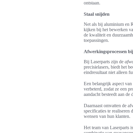
ontstaan.
Staal snijden
Net als bij aluminium en
kijken bij het bewerken v
de kwaliteit en duurzaamh
toepassingen.
Afwerkingsprocessen bij
Bij Laserparts zijn de
afwe
precisielasers, biedt het 
eindresultaat niet alleen f
Een belangrijk aspect van
verbeterd, zodat ze een pro
aandacht besteedt aan de d
Daarnaast omvatten de a
specificaties te realisere
wensen van hun klanten.
Het team van Laserparts i
combinatie van geavanceer