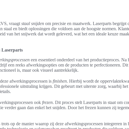
 RVS, vraagt
staal snijden
om precisie en maatwerk. Laserparts begrijpt
an staal en biedt oplossingen die voldoen aan de hoogste normen. Kla
eid van het snijwerk dat wordt geleverd, wat het een ideale keuze maak
 Laserparts
rkingsprocessen
een essentieel onderdeel van het productieproces. Na 
bedrijf een reeks afwerkingsopties om de producten te perfectioneren. Dit
unctioneel is, maar ook visueel aantrekkelijk.
 deze afwerkingsprocessen is
finishen
. Hierbij wordt de oppervlaktekwa
fessionele uitstraling krijgen. Dit gebeurt met uiterste zorg, waarbij he
etails.
fwerkingsprocessen ook
frezen
. Dit proces stelt Laserparts in staat om
n die verder gaan dan enkel het snijden. Door het frezen kunnen zij teg
s trots op de manier waarop zij deze afwerkingsprocessen integreren i
de technologie en vakmanschap resulteert in producten die voldoen a