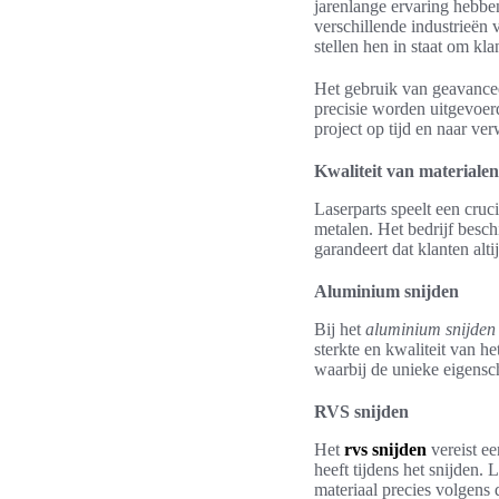
jarenlange ervaring hebbe
verschillende industrieën 
stellen hen in staat om kla
Het gebruik van geavancee
precisie worden uitgevoer
project op tijd en naar ve
Kwaliteit van materiale
Laserparts speelt een cruc
metalen. Het bedrijf besch
garandeert dat klanten al
Aluminium snijden
Bij het
aluminium snijden
sterkte en kwaliteit van h
waarbij de unieke eigens
RVS snijden
Het
rvs snijden
vereist ee
heeft tijdens het snijden.
materiaal precies volgens