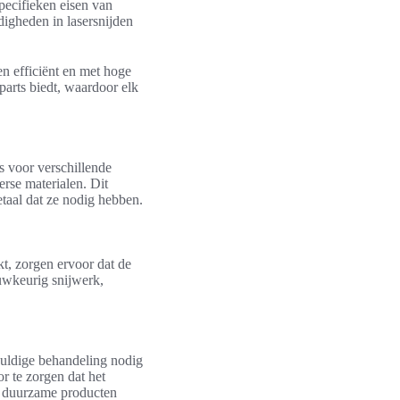
pecifieken eisen van
digheden in lasersnijden
n efficiënt en met hoge
parts biedt, waardoor elk
s voor verschillende
erse materialen. Dit
taal dat ze nodig hebben.
kt, zorgen ervoor dat de
auwkeurig snijwerk,
vuldige behandeling nodig
r te zorgen dat het
en duurzame producten