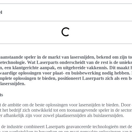
l
raanstaande speler in de markt van lasersnijden, bekend om zijn t
ietechnologie. Wat Laserparts onderscheidt van de rest is de uniek
n, een klantgerichte aanpak, en uitgebreide vakkennis. Dit maakt 
waardige oplossingen voor plaat- en buisbewerking nodig hebben. 
lete oplossingen te bieden, positioneert Laserparts zich als een 
lasersnijden.
ts
t de ambitie om de beste oplossingen voor lasersnijden te bieden. Door 
ft het bedrijf zich ontwikkeld tot een toonaangevende speler in de secto
 afhankelijk zijn voor zowel plaatlasersnijden als buislasersnijden.
n de industrie combineert Laserparts geavanceerde technologieën met de
la aan werkstukken te bewerken en op maat gemaakte oplossingen aan t