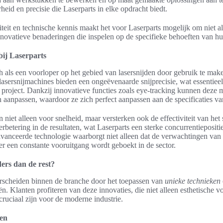
id en precisie die Laserparts in elke opdracht biedt.
iteit en technische kennis maakt het voor Laserparts mogelijk om niet a
nnovatieve benaderingen die inspelen op de specifieke behoeften van hu
bij Laserparts
ich als een voorloper op het gebied van lasersnijden door gebruik te ma
asersnijmachines bieden een ongeëvenaarde snijprecisie, wat essentieel
k project. Dankzij innovatieve functies zoals eye-tracking kunnen deze
 aanpassen, waardoor ze zich perfect aanpassen aan de specificaties van
niet alleen voor snelheid, maar versterken ook de effectiviteit van het 
betering in de resultaten, wat Laserparts een sterke concurrentiepositie
avanceerde technologie waarborgt niet alleen dat de verwachtingen va
er een constante vooruitgang wordt geboekt in de sector.
ers dan de rest?
erscheiden binnen de branche door het toepassen van
unieke technieken
. Klanten profiteren van deze innovaties, die niet alleen esthetische 
cruciaal zijn voor de moderne industrie.
ken