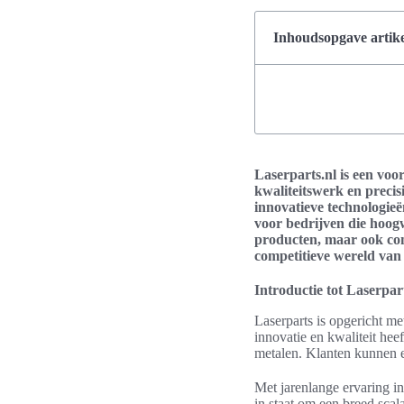
Inhoudsopgave artike
Laserparts.nl is een voo
kwaliteitswerk en precis
innovatieve technologieë
voor bedrijven die hoog
producten, maar ook comp
competitieve wereld van 
Introductie tot Laserpar
Laserparts is opgericht me
innovatie en kwaliteit hee
metalen. Klanten kunnen er
Met jarenlange ervaring i
in staat om een breed sca