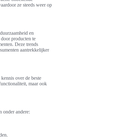
 waardoor ze steeds weer op
p duurzaamheid en
 door producten te
menten. Deze trends
nsumenten aantrekkelijker
 kennis over de beste
unctionaliteit, maar ook
jn onder andere:
den.