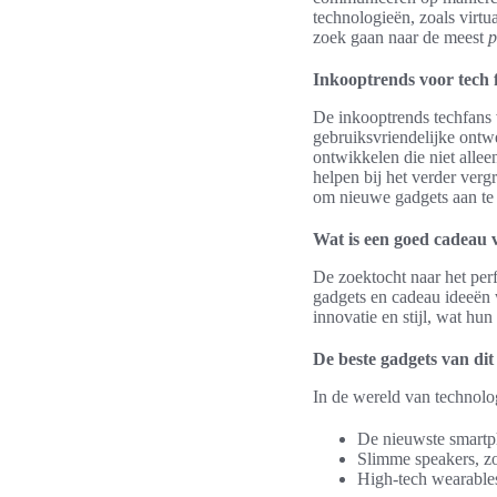
technologieën, zoals virtu
zoek gaan naar de meest
p
Inkooptrends voor tech 
De inkooptrends techfans 
gebruiksvriendelijke ontw
ontwikkelen die niet alle
helpen bij het verder ver
om nieuwe gadgets aan te 
Wat is een goed cadeau 
De zoektocht naar het perf
gadgets en cadeau ideeën w
innovatie en stijl, wat hu
De beste gadgets van di
In de wereld van technolog
De nieuwste smartp
Slimme speakers, z
High-tech wearables