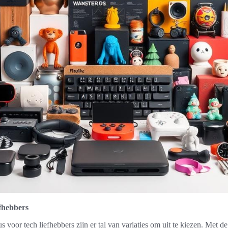
efhebbers
s voor tech liefhebbers zijn er tal van variaties om uit te kiezen. Met d