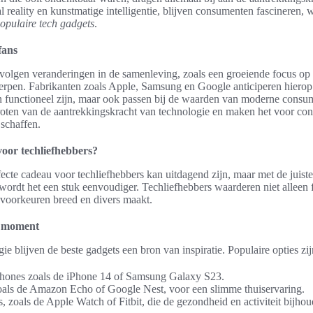
al reality en kunstmatige intelligentie, blijven consumenten fascineren,
opulaire tech gadgets
.
fans
volgen veranderingen in de samenleving, zoals een groeiende focus o
erpen. Fabrikanten zoals Apple, Samsung en Google anticiperen hierop
en functioneel zijn, maar ook passen bij de waarden van moderne consu
groten van de aantrekkingskracht van technologie en maken het voor co
schaffen.
voor techliefhebbers?
ecte cadeau voor techliefhebbers kan uitdagend zijn, maar met de juiste
ordt het een stuk eenvoudiger. Techliefhebbers waarderen niet alleen f
n voorkeuren breed en divers maakt.
t moment
ie blijven de beste gadgets een bron van inspiratie. Populaire opties zi
hones zoals de iPhone 14 of Samsung Galaxy S23.
oals de Amazon Echo of Google Nest, voor een slimme thuiservaring.
, zoals de Apple Watch of Fitbit, die de gezondheid en activiteit bijhou