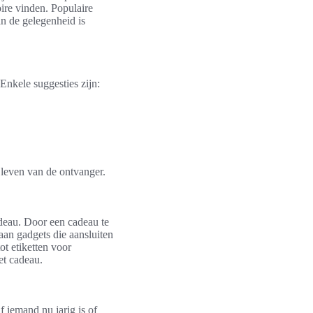
ire vinden. Populaire
an de gelegenheid is
Enkele suggesties zijn:
 leven van de ontvanger.
deau. Door een cadeau te
aan gadgets die aansluiten
ot etiketten voor
et cadeau.
f iemand nu jarig is of