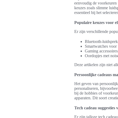
eenvoudig de voorkeuren v
keuzes zoals slimme luidsp
essentieel bij het selectere
Populaire keuzes voor e
Er zijn verschillende popu
Bluetooth-luidsprek
Smartwatches voor 
Gaming accessoires
Oordopjes met noise
Deze artikelen zijn niet a
Persoonlijke cadeaus ma
Het geven van persoonlijk
personaliseren, bijvoorbee
bij de hobbies of voorkeur
apparaten. Dit soort creat
Tech cadeau suggesties v
Er zijn talloze tech cadea