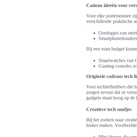
Cadeau ideeën voor vers
Voor elke portemonnee zijn
verschillende praktische ac
Oordopjes van merk
Smartphonehouders v
Bij een ruim budget kunn
Smartwatches van 
Gaming consoles zoa
Originele cadeaus tech l
Voor techliefhebbers die h
zorgen ervoor dat ze verra
gadgets staan hoog op de l
Creatieve tech snufjes
Bij het zoeken naar creati
leuker maken. Voorbeelden
Mini drones die een