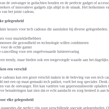
an de ontvanger in gedachten houden en de perfecte gadget of accesso
rekers of innovatieve gadgets zijn altijd in de smaak. Het herkennen v
n van het juiste cadeau.
lke gelegenheid
laire keuzes voor tech cadeaus die aansluiten bij diverse gelegenheden. 
ers voor muziekliefhebbers
mensen die gezondheid en technologie willen combineren
 voor de echte gamer
-cancelling voor een ongeëvenaarde luisterervaring
lleen trendy, maar bieden ook een toegevoegde waarde aan het dagelijks
ken een verschil
e cadeaus kan een groot verschil maken in de beleving van een tech ca
ld met een op maat gemaakt tech pakket, voelt het nog specialer. Denk 
en van de ontvanger. Het kan variëren van gepersonaliseerde opladers t
ieve benaderingen laat zien dat er echt aandacht en zorg besteed is aan h
oor elke gelegenheid
u suggesties die perfect zijn voor verschillende speciale gelegenheden. O