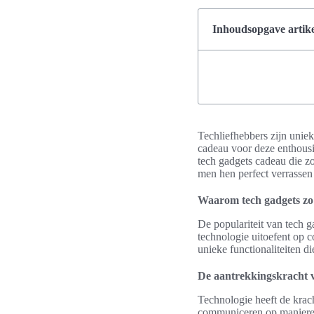
Inhoudsopgave artike
Techliefhebbers zijn uniek
cadeau voor deze enthousia
tech gadgets cadeau die zow
men hen perfect verrassen 
Waarom tech gadgets zo 
De populariteit van tech g
technologie uitoefent op 
unieke functionaliteiten 
De aantrekkingskracht v
Technologie heeft de krac
communiceren op manieren