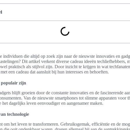
l
e individuen die altijd op zoek zijn naar de nieuwste innovaties en gad
stelingen? Dit artikel verkent diverse cadeau ideeën techliefhebbers, 
el praktisch als stijlvol zijn. Door inzicht te krijgen in wat techfanate
met een cadeau dat aansluit bij hun interesses en behoeften.
populair zijn
adgets blijft groeien door de constante innovaties en de fascinerende aa
consumenten. Van de nieuwste smartphones tot slimme apparaten voor th
die het dagelijks leven eenvoudiger en aangenamer maken.
an technologie
ht om het leven te transformeren. Gebruiksgemak, efficiëntie en de mog
 die ooit ondenkbaar waren, dragen allemaal bij aan de aantrekkingsk