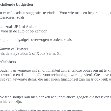
chillende budgetten
 er tech cadeau suggesties te vinden. Voor wie met een beperkt budget 
cessoires, zoals:
en zoals JBL of Anker.
oor in de auto of op kantoor.
en premium gadgets overwogen worden, zoals:
Garmin of Huawei.
ls de PlayStation 5 of Xbox Series X.
iefhebbers
ouden van vernieuwing en originaliteit zijn er talloze opties om uit te k
st worden en dat hun liefde voor technologie wordt gevierd. Creatieve 
ijst van gewenste items, die niet alleen functioneel zijn maar ook leuk 
eve tech snufjes kan men denken aan innovatieve gadgets die het leven n
 hiervan zijn:
voudig te bedienen zijn en voor entertainment zorgen.