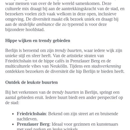
waar mensen van over de hele wereld samenkomen. Deze
culturele mix draagt bij aan de aantrekkingskracht van de stad, en
bezoekers voelen zich vaak welkom in deze open, inclusieve
omgeving. De diversiteit maakt elk bezoek uniek en draagt bij
aan de
stedelijke ambiance
die zo typerend is voor deze
bijzondere hoofdstad.
Hippe wijken en trendy gebieden
Berlijn is beroemd om zijn
trendy buurten
, waar iedere wijk zijn
unieke stijl en sfeer heeft. Van de artistieke straten van
Friedrichshain tot de hippe cafés in Prenzlauer Berg en de
multiculturele vibes van Neukölln. Tijdens een
stadsverkenning
ontdekken bezoekers de diversiteit die hip Berlijn te bieden heeft.
Ontdek de leukste buurten
Bij het verkennen van de
trendy buurten
in Berlijn, springt een
aantal gebieden eruit. Iedere buurt biedt een ander perspectief op
de stad:
Friedrichshain
: Bekend om zijn street art en bruisende
nachtleven.
Prenzlauer Berg
: Ideaal voor gezinnen en kunstenaars
met veel parken en leuke winkels.