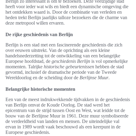
Berlijn zo interessant is om te bezoeken. Deze veelzijdige stad
heeft voor ieder wat wils en biedt een dynamische omgeving die
het ontdekken waard is. Door de combinatie van verleden en
heden trekt Berlijn jaarlijks talloze bezoekers die de charme van
deze metropool willen ervaren.
De rijke geschiedenis van Berlijn
Berlijn is een stad met een fascinerende geschiedenis die zich
over eeuwen uitstrekt. Van de oprichting als een kleine
handelsnederzetting tot de ontwikkeling van een belangrijke
Europese hoofdstad, de
geschiedenis Berlijn
is vol opmerkelijke
momenten. Talrijke
historische gebeurtenissen
hebben de stad
gevormd, inclusief de dramatische periode van de Tweede
Wereldoorlog en de scheiding door de
Berlijnse Muur
.
Belangrijke historische momenten
Een van de meest indrukwekkende tijdvakken in de geschiedenis
van Berlijn omvat de Koude Oorlog. De stad werd het
epicentrum van de strijd tussen Oost en West, wat leidde tot de
bouw van de Berlijnse Muur in 1961. Deze muur symboliseerde
de verdeeldheid van landen en mensen. De uiteindelijke val
ervan in 1989 wordt vaak beschouwd als een keerpunt in de
Europese geschiedenis.