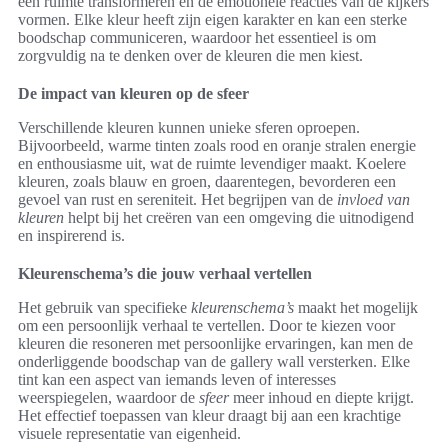
een ruimte transformeren en de emotionele reacties van de kijkers
vormen. Elke kleur heeft zijn eigen karakter en kan een sterke
boodschap communiceren, waardoor het essentieel is om
zorgvuldig na te denken over de kleuren die men kiest.
De impact van kleuren op de sfeer
Verschillende kleuren kunnen unieke sferen oproepen.
Bijvoorbeeld, warme tinten zoals rood en oranje stralen energie
en enthousiasme uit, wat de ruimte levendiger maakt. Koelere
kleuren, zoals blauw en groen, daarentegen, bevorderen een
gevoel van rust en sereniteit. Het begrijpen van de
invloed van
kleuren
helpt bij het creëren van een omgeving die uitnodigend
en inspirerend is.
Kleurenschema’s die jouw verhaal vertellen
Het gebruik van specifieke
kleurenschema’s
maakt het mogelijk
om een persoonlijk verhaal te vertellen. Door te kiezen voor
kleuren die resoneren met persoonlijke ervaringen, kan men de
onderliggende boodschap van de gallery wall versterken. Elke
tint kan een aspect van iemands leven of interesses
weerspiegelen, waardoor de
sfeer
meer inhoud en diepte krijgt.
Het effectief toepassen van kleur draagt bij aan een krachtige
visuele representatie van eigenheid.