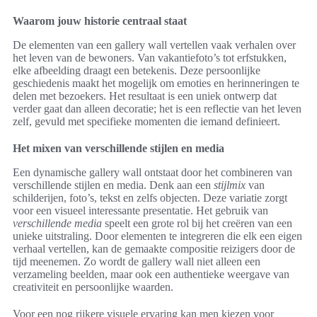
Waarom jouw historie centraal staat
De elementen van een gallery wall vertellen vaak verhalen over
het leven van de bewoners. Van vakantiefoto’s tot erfstukken,
elke afbeelding draagt een betekenis. Deze persoonlijke
geschiedenis maakt het mogelijk om emoties en herinneringen te
delen met bezoekers. Het resultaat is een uniek ontwerp dat
verder gaat dan alleen decoratie; het is een reflectie van het leven
zelf, gevuld met specifieke momenten die iemand definieert.
Het mixen van verschillende stijlen en media
Een dynamische gallery wall ontstaat door het combineren van
verschillende stijlen en media. Denk aan een
stijlmix
van
schilderijen, foto’s, tekst en zelfs objecten. Deze variatie zorgt
voor een visueel interessante presentatie. Het gebruik van
verschillende media
speelt een grote rol bij het creëren van een
unieke uitstraling. Door elementen te integreren die elk een eigen
verhaal vertellen, kan de gemaakte compositie reizigers door de
tijd meenemen. Zo wordt de gallery wall niet alleen een
verzameling beelden, maar ook een authentieke weergave van
creativiteit en persoonlijke waarden.
Voor een nog rijkere visuele ervaring kan men kiezen voor