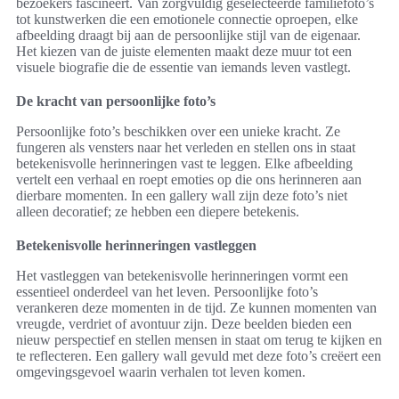
bezoekers fascineert. Van zorgvuldig geselecteerde familiefoto’s
tot kunstwerken die een emotionele connectie oproepen, elke
afbeelding draagt bij aan de persoonlijke stijl van de eigenaar.
Het kiezen van de juiste elementen maakt deze muur tot een
visuele biografie die de essentie van iemands leven vastlegt.
De kracht van persoonlijke foto’s
Persoonlijke foto’s beschikken over een unieke kracht. Ze
fungeren als vensters naar het verleden en stellen ons in staat
betekenisvolle herinneringen vast te leggen. Elke afbeelding
vertelt een verhaal en roept emoties op die ons herinneren aan
dierbare momenten. In een gallery wall zijn deze foto’s niet
alleen decoratief; ze hebben een diepere betekenis.
Betekenisvolle herinneringen vastleggen
Het vastleggen van betekenisvolle herinneringen vormt een
essentieel onderdeel van het leven. Persoonlijke foto’s
verankeren deze momenten in de tijd. Ze kunnen momenten van
vreugde, verdriet of avontuur zijn. Deze beelden bieden een
nieuw perspectief en stellen mensen in staat om terug te kijken en
te reflecteren. Een gallery wall gevuld met deze foto’s creëert een
omgevingsgevoel waarin verhalen tot leven komen.