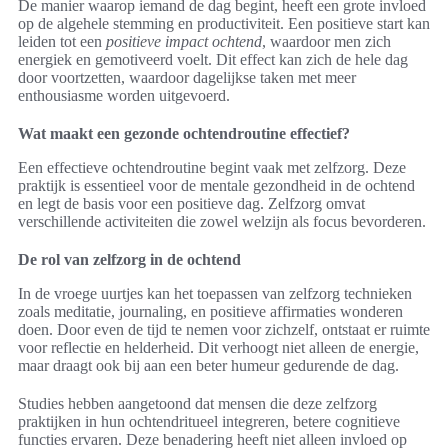
De manier waarop iemand de dag begint, heeft een grote invloed
op de algehele stemming en productiviteit. Een positieve start kan
leiden tot een
positieve impact ochtend
, waardoor men zich
energiek en gemotiveerd voelt. Dit effect kan zich de hele dag
door voortzetten, waardoor dagelijkse taken met meer
enthousiasme worden uitgevoerd.
Wat maakt een gezonde ochtendroutine effectief?
Een effectieve ochtendroutine begint vaak met zelfzorg. Deze
praktijk is essentieel voor de mentale gezondheid in de ochtend
en legt de basis voor een positieve dag. Zelfzorg omvat
verschillende activiteiten die zowel welzijn als focus bevorderen.
De rol van zelfzorg in de ochtend
In de vroege uurtjes kan het toepassen van zelfzorg technieken
zoals meditatie, journaling, en positieve affirmaties wonderen
doen. Door even de tijd te nemen voor zichzelf, ontstaat er ruimte
voor reflectie en helderheid. Dit verhoogt niet alleen de energie,
maar draagt ook bij aan een beter humeur gedurende de dag.
Studies hebben aangetoond dat mensen die deze zelfzorg
praktijken in hun ochtendritueel integreren, betere cognitieve
functies ervaren. Deze benadering heeft niet alleen invloed op