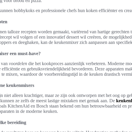
g voor brood en pizza.
kunnen hobbykoks en professionele chefs hun koken efficiënter en crea
pten
n talloze recepten worden gemaakt, variërend van hartige gerechten to
ecept wil volgen of een innovatief dessert wil creëren, de mogelijkhed
 kloppers en deeghaken, kan de keukenmixer zich aanpassen aan specifie
ixer een must-have?
l van
voordelen
die het kookproces aanzienlijk verbeteren. Moderne mode
de efficiëntie en gebruiksvriendelijkheid bevorderen. Deze apparaten ma
 te mixen, waardoor de voorbereidingstijd in de keuken drastisch vermi
rne keukenmixers
 niet alleen krachtiger, maar ze zijn ook ontworpen met het oog op g
 kunnen ze zelfs de meest lastige mixtaken met gemak aan. De
keuken
ls KitchenAid en Bosch staan bekend om hun betrouwbaarheid en prest
apparaten in de moderne keuken.
elke bereiding