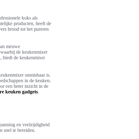
fessionele koks als
elijke producten, heeft de
ers brood tot het pureren
van nieuwe
 waarbij de keukenmixer
n, biedt de keukenmixer
keukenmixer onmisbaar is.
eedschappen in de keuken.
or een beter inzicht in de
ire keuken gadgets
.
spanning en veelzijdigheid
n snel te bereiden.