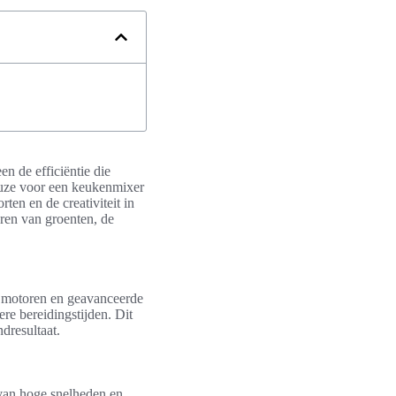
n de efficiëntie die
euze voor een keukenmixer
ten en de creativiteit in
eren van groenten, de
e motoren en geavanceerde
re bereidingstijden. Dit
dresultaat.
 van hoge snelheden en