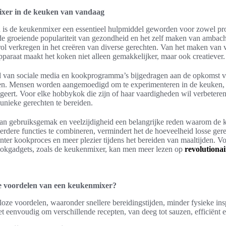
ixer in de keuken van vandaag
is de keukenmixer een essentieel hulpmiddel geworden voor zowel pro
de groeiende populariteit van gezondheid en het zelf maken van ambacht
l verkregen in het creëren van diverse gerechten. Van het maken van v
paraat maakt het koken niet alleen gemakkelijker, maar ook creatiever.
ed van sociale media en kookprogramma’s bijgedragen aan de opkomst 
en. Mensen worden aangemoedigd om te experimenteren in de keuken,
ngeert. Voor elke hobbykok die zijn of haar vaardigheden wil verbetere
unieke gerechten te bereiden.
 van gebruiksgemak en veelzijdigheid een belangrijke reden waarom de 
dere functies te combineren, vermindert het de hoeveelheid losse ger
iënter kookproces en meer plezier tijdens het bereiden van maaltijden. Vo
ookgadgets, zoals de keukenmixer, kan men meer lezen op
revolutiona
te voordelen van een keukenmixer?
loze voordelen, waaronder snellere bereidingstijden, minder fysieke in
t eenvoudig om verschillende recepten, van deeg tot sauzen, efficiënt e