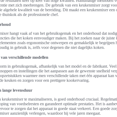
de resultaten keer op keer van hoge kwaliteit. Handmatige methoden 
entie met zich meebrengen. De gebruik van een keukenmixer zorgt voo
de algehele kwaliteit van de bereiding. Dit maakt een keukenmixer een
 thuiskok als de professionele chef.
erhoud
xer hangt vaak af van het gebruiksgemak en het onderhoud dat nodig 
ncties die het koken eenvoudiger maken. Bij het zoeken naar de juiste 
p elementen zoals ergonomische ontwerpen en gemakkelijk te begrijpen
oudig in gebruik is, zelfs voor degenen die niet dagelijks koken.
 van verschillende modellen
rm in gebruiksgemak, afhankelijk van het model en de fabrikant. Veel 
knoppen en instellingen die het aanpassen aan de gewenste snelheid v
opzetstukken waarmee men verschillende taken met één apparaat kan vo
 de keuken en zorgen voor een prettigere kookervaring.
n lange levensduur
 keukenmixer te maximaliseren, is goed onderhoud cruciaal. Regelma
ing van voedselresten en garandeert optimale prestaties. Het is aanbe
 ervoor te zorgen dat het apparaat in goede staat verkeert. Een goede z
ixer aanzienlijk verlengen, waardoor hij vele jaren meegaat.