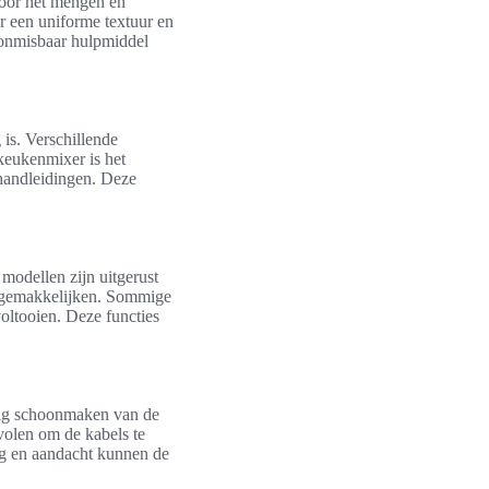
voor het mengen en
r een uniforme textuur en
 onmisbaar hulpmiddel
is. Verschillende
keukenmixer is het
 handleidingen. Deze
modellen zijn uitgerust
ergemakkelijken. Sommige
ltooien. Deze functies
tig schoonmaken van de
volen om de kabels te
org en aandacht kunnen de