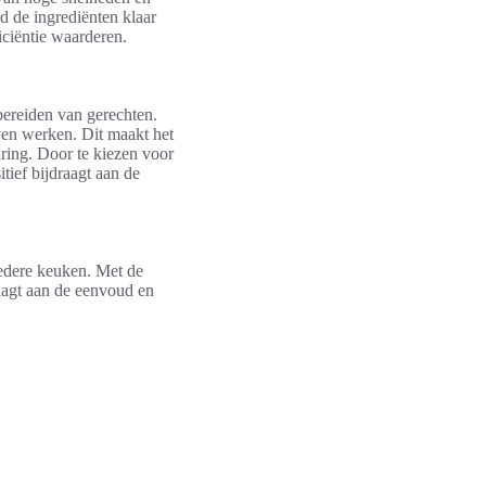
jd de ingrediënten klaar
iciëntie waarderen.
bereiden van gerechten.
ven werken. Dit maakt het
aring. Door te kiezen voor
tief bijdraagt aan de
edere keuken. Met de
raagt aan de eenvoud en