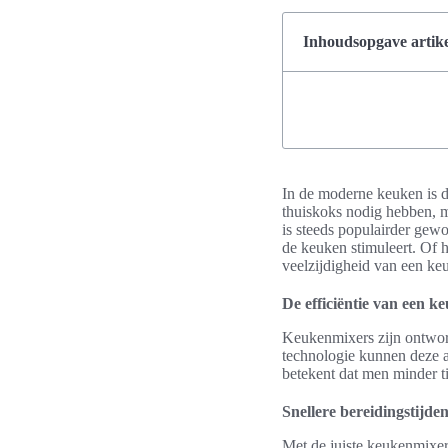
Inhoudsopgave artike
In de moderne keuken is d
thuiskoks nodig hebben, m
is steeds populairder gewo
de keuken stimuleert. Of 
veelzijdigheid van een ke
De efficiëntie van een 
Keukenmixers zijn ontworp
technologie kunnen deze ap
betekent dat men minder ti
Snellere bereidingstijde
Met de juiste keukenmixer