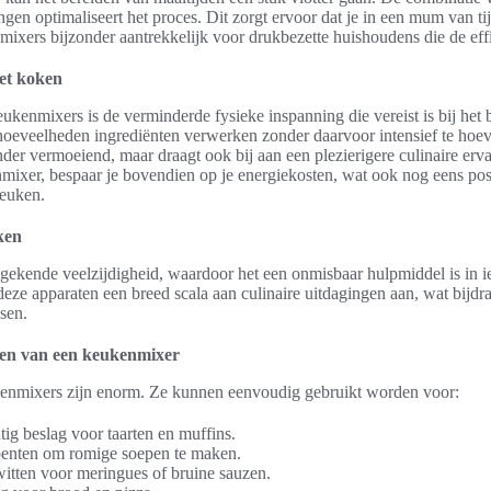
ngen optimaliseert het proces. Dit zorgt ervoor dat je in een mum van ti
mixers bijzonder aantrekkelijk voor drukbezette huishoudens die de eff
et koken
kenmixers is de verminderde fysieke inspanning die vereist is bij het 
oeveelheden ingrediënten verwerken zonder daarvoor intensief te hoe
der vermoeiend, maar draagt ook bij aan een plezierigere culinaire erv
mixer, bespaar je bovendien op je energiekosten, wat ook nog eens posi
euken.
ken
ekende veelzijdigheid, waardoor het een onmisbaar hulpmiddel is in i
deze apparaten een breed scala aan culinaire uitdagingen aan, wat bijd
sen.
gen van een keukenmixer
enmixers zijn enorm. Ze kunnen eenvoudig gebruikt worden voor:
ig beslag voor taarten en muffins.
oenten om romige soepen te maken.
itten voor meringues of bruine sauzen.