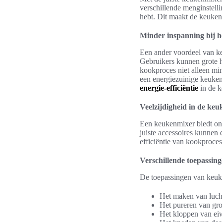
verschillende menginstelli
hebt. Dit maakt de keuken
Minder inspanning bij h
Een ander voordeel van keu
Gebruikers kunnen grote h
kookproces niet alleen min
een energiezuinige keuken
energie-efficiëntie
in de k
Veelzijdigheid in de keu
Een keukenmixer biedt ong
juiste accessoires kunnen 
efficiëntie van kookproces
Verschillende toepassin
De toepassingen van keuk
Het maken van lucht
Het pureren van gr
Het kloppen van eiw