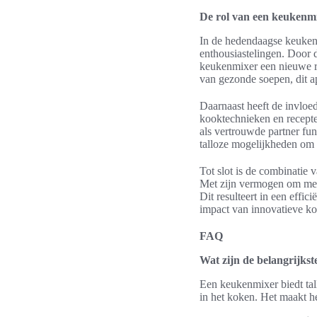
De rol van een keukenm
In de hedendaagse keuken 
enthousiastelingen. Door 
keukenmixer een nieuwe ro
van gezonde soepen, dit ap
Daarnaast heeft de invlo
kooktechnieken en recept
als vertrouwde partner fu
talloze mogelijkheden om 
Tot slot is de combinatie
Met zijn vermogen om meer
Dit resulteert in een effic
impact van innovatieve k
FAQ
Wat zijn de belangrijks
Een keukenmixer biedt tal
in het koken. Het maakt he