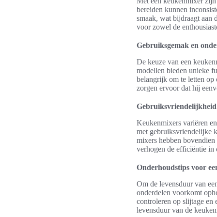
Met een keukenmixer zijn 
bereiden kunnen inconsist
smaak, wat bijdraagt aan 
voor zowel de enthousiaste
Gebruiksgemak en ond
De keuze van een keukenmi
modellen bieden unieke fu
belangrijk om te letten o
zorgen ervoor dat hij eenv
Gebruiksvriendelijkheid
Keukenmixers variëren eno
met gebruiksvriendelijke 
mixers hebben bovendien 
verhogen de efficiëntie in
Onderhoudstips voor ee
Om de levensduur van een
onderdelen voorkomt ophop
controleren op slijtage en
levensduur van de keukenm