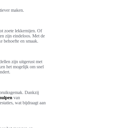
tiever maken.
t zoete lekkernijen. Of
en zijn eindeloos. Met de
ke behoefte en smaak.
llen zijn uitgerust met
ken het mogelijk om snel
ndert.
ebruiksgemak. Dankzij
hulpen
van
aties, wat bijdraagt aan