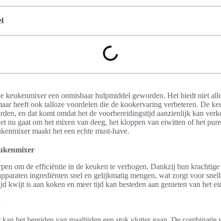
l
e keukenmixer een onmisbaar hulpmiddel geworden. Het biedt niet allee
aar heeft ook talloze voordelen die de kookervaring verbeteren. De k
rden, en dat komt omdat het de voorbereidingstijd aanzienlijk kan verkor
het nu gaat om het mixen van deeg, het kloppen van eiwitten of het pur
ukenmixer maakt het een echte must-have.
keukenmixer
en om de efficiëntie in de keuken te verhogen. Dankzij hun krachtig
paraten ingrediënten snel en gelijkmatig mengen, wat zorgt voor snelle
jd kwijt is aan koken en meer tijd kan besteden aan genieten van het ein
n
 kan het bereiden van maaltijden een stuk vlotter gaan. De combinatie