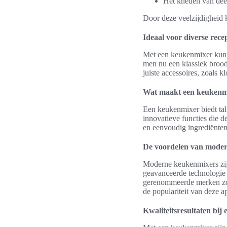
Het kneden van dee
Door deze veelzijdigheid 
Ideaal voor diverse rece
Met een keukenmixer kunne
men nu een klassiek broodr
juiste accessoires, zoals
Wat maakt een keukenm
Een keukenmixer biedt ta
innovatieve functies die 
en eenvoudig ingrediënten
De voordelen van mode
Moderne keukenmixers zijn
geavanceerde technologie
gerenommeerde merken zoa
de populariteit van deze 
Kwaliteitsresultaten bij 