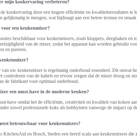
r mijn kookervaring verbeteren?
e kookervaring door een hogere efficiëntie en kwaliteitsresultaten te l
 gelijkmatig te mengen, wat bijdraagt aan een betere textuur en smaak
er voor een keukenmixer?
cessoires beschikbaar voor keukenmixers, zoals kloppers, deeghaken 
eelzijdigheid van de mixer, zodat het apparaat kan worden gebruikt voor
en en pureren.
 keukenmixer?
 van uw keukenmixer is regelmatig onderhoud essentieel. Dit omvat h
t controleren van de kabels en ervoor zorgen dat de mixer droog en sto
 van de fabrikant voor optimaal onderhoud.
xer een must-have in de moderne keuken?
t-have omdat het de efficiëntie, creativiteit en kwaliteit van koken aa
onder zowel professionele koks als hobbyisten vanwege de impact op 
meest betrouwbaar voor keukenmixers?
 KitchenAid en Bosch, bieden een breed scala aan keukenmixers die z