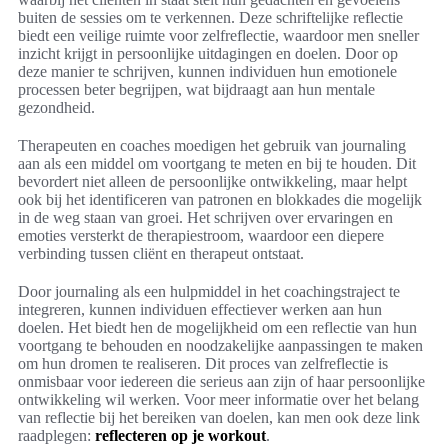
buiten de sessies om te verkennen. Deze schriftelijke reflectie
biedt een veilige ruimte voor zelfreflectie, waardoor men sneller
inzicht krijgt in persoonlijke uitdagingen en doelen. Door op
deze manier te schrijven, kunnen individuen hun emotionele
processen beter begrijpen, wat bijdraagt aan hun mentale
gezondheid.
Therapeuten en coaches moedigen het gebruik van journaling
aan als een middel om voortgang te meten en bij te houden. Dit
bevordert niet alleen de persoonlijke ontwikkeling, maar helpt
ook bij het identificeren van patronen en blokkades die mogelijk
in de weg staan van groei. Het schrijven over ervaringen en
emoties versterkt de therapiestroom, waardoor een diepere
verbinding tussen cliënt en therapeut ontstaat.
Door journaling als een hulpmiddel in het coachingstraject te
integreren, kunnen individuen effectiever werken aan hun
doelen. Het biedt hen de mogelijkheid om een reflectie van hun
voortgang te behouden en noodzakelijke aanpassingen te maken
om hun dromen te realiseren. Dit proces van zelfreflectie is
onmisbaar voor iedereen die serieus aan zijn of haar persoonlijke
ontwikkeling wil werken. Voor meer informatie over het belang
van reflectie bij het bereiken van doelen, kan men ook deze link
raadplegen:
reflecteren op je workout
.