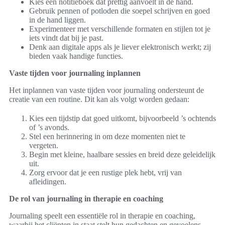
Kies een notitieboek dat prettig aanvoelt in de hand.
Gebruik pennen of potloden die soepel schrijven en goed
in de hand liggen.
Experimenteer met verschillende formaten en stijlen tot je
iets vindt dat bij je past.
Denk aan digitale apps als je liever elektronisch werkt; zij
bieden vaak handige functies.
Vaste tijden voor journaling inplannen
Het inplannen van vaste tijden voor journaling ondersteunt de
creatie van een routine. Dit kan als volgt worden gedaan:
Kies een tijdstip dat goed uitkomt, bijvoorbeeld ’s ochtends
of ’s avonds.
Stel een herinnering in om deze momenten niet te
vergeten.
Begin met kleine, haalbare sessies en breid deze geleidelijk
uit.
Zorg ervoor dat je een rustige plek hebt, vrij van
afleidingen.
De rol van journaling in therapie en coaching
Journaling speelt een essentiële rol in therapie en coaching,
waarbij het cliënten in staat stelt hun gedachten en gevoelens