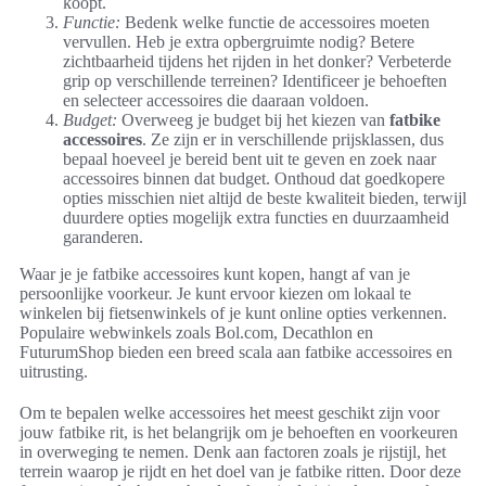
koopt.
Functie:
Bedenk welke functie de accessoires moeten
vervullen. Heb je extra opbergruimte nodig? Betere
zichtbaarheid tijdens het rijden in het donker? Verbeterde
grip op verschillende terreinen? Identificeer je behoeften
en selecteer accessoires die daaraan voldoen.
Budget:
Overweeg je budget bij het kiezen van
fatbike
accessoires
. Ze zijn er in verschillende prijsklassen, dus
bepaal hoeveel je bereid bent uit te geven en zoek naar
accessoires binnen dat budget. Onthoud dat goedkopere
opties misschien niet altijd de beste kwaliteit bieden, terwijl
duurdere opties mogelijk extra functies en duurzaamheid
garanderen.
Waar je je fatbike accessoires kunt kopen, hangt af van je
persoonlijke voorkeur. Je kunt ervoor kiezen om lokaal te
winkelen bij fietsenwinkels of je kunt online opties verkennen.
Populaire webwinkels zoals Bol.com, Decathlon en
FuturumShop bieden een breed scala aan fatbike accessoires en
uitrusting.
Om te bepalen welke accessoires het meest geschikt zijn voor
jouw fatbike rit, is het belangrijk om je behoeften en voorkeuren
in overweging te nemen. Denk aan factoren zoals je rijstijl, het
terrein waarop je rijdt en het doel van je fatbike ritten. Door deze