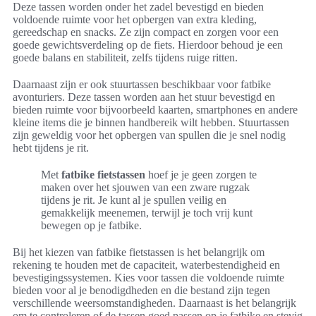
Deze tassen worden onder het zadel bevestigd en bieden
voldoende ruimte voor het opbergen van extra kleding,
gereedschap en snacks. Ze zijn compact en zorgen voor een
goede gewichtsverdeling op de fiets. Hierdoor behoud je een
goede balans en stabiliteit, zelfs tijdens ruige ritten.
Daarnaast zijn er ook stuurtassen beschikbaar voor fatbike
avonturiers. Deze tassen worden aan het stuur bevestigd en
bieden ruimte voor bijvoorbeeld kaarten, smartphones en andere
kleine items die je binnen handbereik wilt hebben. Stuurtassen
zijn geweldig voor het opbergen van spullen die je snel nodig
hebt tijdens je rit.
Met
fatbike fietstassen
hoef je je geen zorgen te
maken over het sjouwen van een zware rugzak
tijdens je rit. Je kunt al je spullen veilig en
gemakkelijk meenemen, terwijl je toch vrij kunt
bewegen op je fatbike.
Bij het kiezen van fatbike fietstassen is het belangrijk om
rekening te houden met de capaciteit, waterbestendigheid en
bevestigingssystemen. Kies voor tassen die voldoende ruimte
bieden voor al je benodigdheden en die bestand zijn tegen
verschillende weersomstandigheden. Daarnaast is het belangrijk
om te controleren of de tassen goed passen op je fatbike en stevig