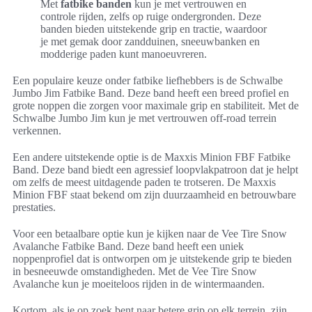
Met
fatbike banden
kun je met vertrouwen en
controle rijden, zelfs op ruige ondergronden. Deze
banden bieden uitstekende grip en tractie, waardoor
je met gemak door zandduinen, sneeuwbanken en
modderige paden kunt manoeuvreren.
Een populaire keuze onder fatbike liefhebbers is de Schwalbe
Jumbo Jim Fatbike Band. Deze band heeft een breed profiel en
grote noppen die zorgen voor maximale grip en stabiliteit. Met de
Schwalbe Jumbo Jim kun je met vertrouwen off-road terrein
verkennen.
Een andere uitstekende optie is de Maxxis Minion FBF Fatbike
Band. Deze band biedt een agressief loopvlakpatroon dat je helpt
om zelfs de meest uitdagende paden te trotseren. De Maxxis
Minion FBF staat bekend om zijn duurzaamheid en betrouwbare
prestaties.
Voor een betaalbare optie kun je kijken naar de Vee Tire Snow
Avalanche Fatbike Band. Deze band heeft een uniek
noppenprofiel dat is ontworpen om je uitstekende grip te bieden
in besneeuwde omstandigheden. Met de Vee Tire Snow
Avalanche kun je moeiteloos rijden in de wintermaanden.
Kortom, als je op zoek bent naar betere grip op elk terrein, zijn