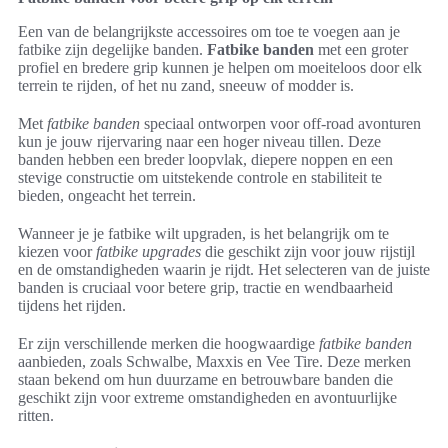
Een van de belangrijkste accessoires om toe te voegen aan je
fatbike zijn degelijke banden.
Fatbike banden
met een groter
profiel en bredere grip kunnen je helpen om moeiteloos door elk
terrein te rijden, of het nu zand, sneeuw of modder is.
Met
fatbike banden
speciaal ontworpen voor off-road avonturen
kun je jouw rijervaring naar een hoger niveau tillen. Deze
banden hebben een breder loopvlak, diepere noppen en een
stevige constructie om uitstekende controle en stabiliteit te
bieden, ongeacht het terrein.
Wanneer je je fatbike wilt upgraden, is het belangrijk om te
kiezen voor
fatbike upgrades
die geschikt zijn voor jouw rijstijl
en de omstandigheden waarin je rijdt. Het selecteren van de juiste
banden is cruciaal voor betere grip, tractie en wendbaarheid
tijdens het rijden.
Er zijn verschillende merken die hoogwaardige
fatbike banden
aanbieden, zoals Schwalbe, Maxxis en Vee Tire. Deze merken
staan bekend om hun duurzame en betrouwbare banden die
geschikt zijn voor extreme omstandigheden en avontuurlijke
ritten.