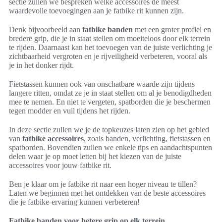
sectie zullen we bespreken welke accessoires de meest
waardevolle toevoegingen aan je fatbike rit kunnen zijn.
Denk bijvoorbeeld aan
fatbike banden
met een groter profiel en
bredere grip, die je in staat stellen om moeiteloos door elk terrein
te rijden. Daarnaast kan het toevoegen van de juiste verlichting je
zichtbaarheid vergroten en je rijveiligheid verbeteren, vooral als
je in het donker rijdt.
Fietstassen kunnen ook van onschatbare waarde zijn tijdens
langere ritten, omdat ze je in staat stellen om al je benodigdheden
mee te nemen. En niet te vergeten, spatborden die je beschermen
tegen modder en vuil tijdens het rijden.
In deze sectie zullen we je de topkeuzes laten zien op het gebied
van
fatbike accessoires
, zoals banden, verlichting, fietstassen en
spatborden. Bovendien zullen we enkele tips en aandachtspunten
delen waar je op moet letten bij het kiezen van de juiste
accessoires voor jouw fatbike rit.
Ben je klaar om je fatbike rit naar een hoger niveau te tillen?
Laten we beginnen met het ontdekken van de beste accessoires
die je fatbike-ervaring kunnen verbeteren!
Fatbike banden voor betere grip op elk terrein