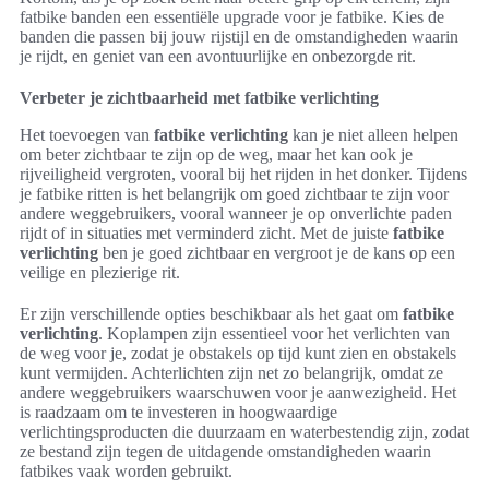
fatbike banden een essentiële upgrade voor je fatbike. Kies de
banden die passen bij jouw rijstijl en de omstandigheden waarin
je rijdt, en geniet van een avontuurlijke en onbezorgde rit.
Verbeter je zichtbaarheid met fatbike verlichting
Het toevoegen van
fatbike verlichting
kan je niet alleen helpen
om beter zichtbaar te zijn op de weg, maar het kan ook je
rijveiligheid vergroten, vooral bij het rijden in het donker. Tijdens
je fatbike ritten is het belangrijk om goed zichtbaar te zijn voor
andere weggebruikers, vooral wanneer je op onverlichte paden
rijdt of in situaties met verminderd zicht. Met de juiste
fatbike
verlichting
ben je goed zichtbaar en vergroot je de kans op een
veilige en plezierige rit.
Er zijn verschillende opties beschikbaar als het gaat om
fatbike
verlichting
. Koplampen zijn essentieel voor het verlichten van
de weg voor je, zodat je obstakels op tijd kunt zien en obstakels
kunt vermijden. Achterlichten zijn net zo belangrijk, omdat ze
andere weggebruikers waarschuwen voor je aanwezigheid. Het
is raadzaam om te investeren in hoogwaardige
verlichtingsproducten die duurzaam en waterbestendig zijn, zodat
ze bestand zijn tegen de uitdagende omstandigheden waarin
fatbikes vaak worden gebruikt.