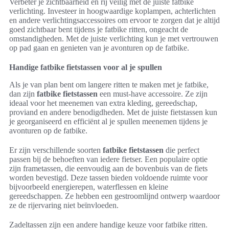
Verbeter je zichtbaarheid en rij veilig met de juiste fatbike
verlichting. Investeer in hoogwaardige koplampen, achterlichten
en andere verlichtingsaccessoires om ervoor te zorgen dat je altijd
goed zichtbaar bent tijdens je fatbike ritten, ongeacht de
omstandigheden. Met de juiste verlichting kun je met vertrouwen
op pad gaan en genieten van je avonturen op de fatbike.
Handige fatbike fietstassen voor al je spullen
Als je van plan bent om langere ritten te maken met je fatbike,
dan zijn
fatbike fietstassen
een must-have accessoire. Ze zijn
ideaal voor het meenemen van extra kleding, gereedschap,
proviand en andere benodigdheden. Met de juiste fietstassen kun
je georganiseerd en efficiënt al je spullen meenemen tijdens je
avonturen op de fatbike.
Er zijn verschillende soorten
fatbike fietstassen
die perfect
passen bij de behoeften van iedere fietser. Een populaire optie
zijn frametassen, die eenvoudig aan de bovenbuis van de fiets
worden bevestigd. Deze tassen bieden voldoende ruimte voor
bijvoorbeeld energierepen, waterflessen en kleine
gereedschappen. Ze hebben een gestroomlijnd ontwerp waardoor
ze de rijervaring niet beïnvloeden.
Zadeltassen zijn een andere handige keuze voor fatbike ritten.