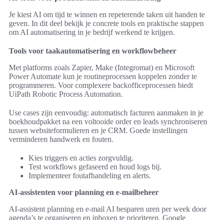
Je kiest AI om tijd te winnen en repeterende taken uit handen te
geven. In dit deel bekijk je concrete tools en praktische stappen
om AI automatisering in je bedrijf werkend te krijgen.
Tools voor taakautomatisering en workflowbeheer
Met platforms zoals Zapier, Make (Integromat) en Microsoft
Power Automate kun je routineprocessen koppelen zonder te
programmeren. Voor complexere backofficeprocessen biedt
UiPath Robotic Process Automation.
Use cases zijn eenvoudig: automatisch facturen aanmaken in je
boekhoudpakket na een voltooide order en leads synchroniseren
tussen websiteformulieren en je CRM. Goede instellingen
verminderen handwerk en fouten.
Kies triggers en acties zorgvuldig.
Test workflows gefaseerd en houd logs bij.
Implementeer foutafhandeling en alerts.
AI-assistenten voor planning en e-mailbeheer
AI-assistent planning en e-mail AI besparen uren per week door
agenda’s te organiseren en inboxen te prioriteren. Google