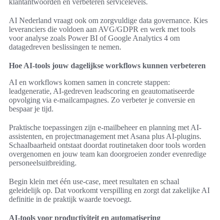
klantantwoorden en verbeteren servicelevels.
AI Nederland vraagt ook om zorgvuldige data governance. Kies
leveranciers die voldoen aan AVG/GDPR en werk met tools
voor analyse zoals Power BI of Google Analytics 4 om
datagedreven beslissingen te nemen.
Hoe AI-tools jouw dagelijkse workflows kunnen verbeteren
AI en workflows komen samen in concrete stappen:
leadgeneratie, AI-gedreven leadscoring en geautomatiseerde
opvolging via e-mailcampagnes. Zo verbeter je conversie en
bespaar je tijd.
Praktische toepassingen zijn e-mailbeheer en planning met AI-
assistenten, en projectmanagement met Asana plus AI-plugins.
Schaalbaarheid ontstaat doordat routinetaken door tools worden
overgenomen en jouw team kan doorgroeien zonder evenredige
personeelsuitbreiding.
Begin klein met één use-case, meet resultaten en schaal
geleidelijk op. Dat voorkomt verspilling en zorgt dat zakelijke AI
definitie in de praktijk waarde toevoegt.
AI-tools voor productiviteit en automatisering