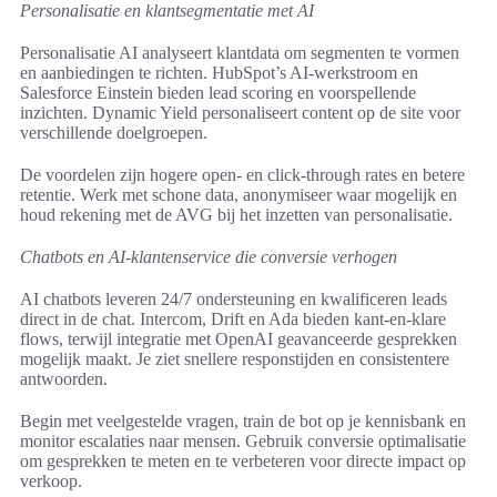
Personalisatie en klantsegmentatie met AI
Personalisatie AI analyseert klantdata om segmenten te vormen
en aanbiedingen te richten. HubSpot’s AI-werkstroom en
Salesforce Einstein bieden lead scoring en voorspellende
inzichten. Dynamic Yield personaliseert content op de site voor
verschillende doelgroepen.
De voordelen zijn hogere open- en click-through rates en betere
retentie. Werk met schone data, anonymiseer waar mogelijk en
houd rekening met de AVG bij het inzetten van personalisatie.
Chatbots en AI-klantenservice die conversie verhogen
AI chatbots leveren 24/7 ondersteuning en kwalificeren leads
direct in de chat. Intercom, Drift en Ada bieden kant-en-klare
flows, terwijl integratie met OpenAI geavanceerde gesprekken
mogelijk maakt. Je ziet snellere responstijden en consistentere
antwoorden.
Begin met veelgestelde vragen, train de bot op je kennisbank en
monitor escalaties naar mensen. Gebruik conversie optimalisatie
om gesprekken te meten en te verbeteren voor directe impact op
verkoop.