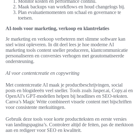
Monitor kosten en performance continu.
Maak backups van workflows en houd changelogs bij.
Plan evaluatiemomenten om schaal en governance te
toetsen.
AI-tools voor marketing, verkoop en klantrelaties
Je marketing en verkoop verbeteren met slimme software kan
snel winst opleveren. In dit deel lees je hoe moderne AI
marketing tools content sneller produceren, klantcommunicatie
personaliseren en conversies verhogen met geautomatiseerde
ondersteuning.
AI voor contentcreatie en copywriting
Met contentcreatie AI maak je productbeschrijvingen, social
posts en blogideeën veel sneller. Tools zoals Jasper.ai, Copy.ai en
OpenAI’s GPT-modellen helpen bij headlines en SEO-teksten.
Canva’s Magic Write combineert visuele content met bijschriften
voor consistente merkuitingen.
Gebruik deze tools voor korte productteksten en eerste versies
van landingspagina’s. Controleer altijd de feiten, pas de merktoon
aan en redigeer voor SEO en kwaliteit.