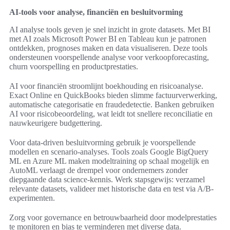
AI-tools voor analyse, financiën en besluitvorming
AI analyse tools geven je snel inzicht in grote datasets. Met BI
met AI zoals Microsoft Power BI en Tableau kun je patronen
ontdekken, prognoses maken en data visualiseren. Deze tools
ondersteunen voorspellende analyse voor verkoopforecasting,
churn voorspelling en productprestaties.
AI voor financiën stroomlijnt boekhouding en risicoanalyse.
Exact Online en QuickBooks bieden slimme factuurverwerking,
automatische categorisatie en fraudedetectie. Banken gebruiken
AI voor risicobeoordeling, wat leidt tot snellere reconciliatie en
nauwkeurigere budgettering.
Voor data-driven besluitvorming gebruik je voorspellende
modellen en scenario-analyses. Tools zoals Google BigQuery
ML en Azure ML maken modeltraining op schaal mogelijk en
AutoML verlaagt de drempel voor ondernemers zonder
diepgaande data science-kennis. Werk stapsgewijs: verzamel
relevante datasets, valideer met historische data en test via A/B-
experimenten.
Zorg voor governance en betrouwbaarheid door modelprestaties
te monitoren en bias te verminderen met diverse data.