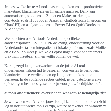
Je leest welke beste AI tools passen bij taken zoals productiviteit,
marketing, klantenservice en financiële analyse. Denk aan
automatiseringstools zoals Zapier en Make, marketing- en
copytools zoals HubSpot en Jasper.ai, chatbots zoals Intercom en
ChatGPT, en analysetools zoals Power BI en QuickBooks met
AI-analytics.
We belichten ook AI-tools Nederland-specifieke
aandachtspunten: AVG/GDPR-naleving, ondersteuning voor de
Nederlandse taal en integratie met lokale platformen zoals Mollie
en AFAS. Zo weet je welke AI oplossingen voor ondernemers
praktisch inzetbaar zijn en veilig binnen de wet.
Kort gezegd kun je verwachten dat de juiste AI tools
ondernemers helpen tijd te besparen, conversies te verhogen,
klantinzichten te verdiepen en op lange termijn kosten te
verlagen. In de volgende secties ontdek je per categorie welke
oplossingen het meest geschikt zijn voor jouw bedrijfsbehoefte.
ai tools ondernemers: overzicht en waarom ze belangrijk zijn
Je wilt weten wat AI voor jouw bedrijf kan doen. In dit overzicht
leg ik kort uit welke tools er zijn, wat ze betekenen en waarom ze
relevant zijn voor ondernemers in Nederland.