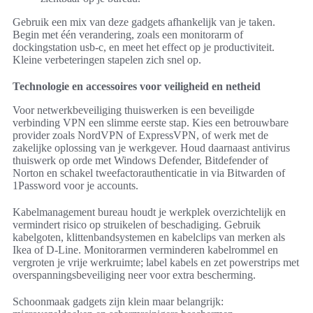
Gebruik een mix van deze gadgets afhankelijk van je taken.
Begin met één verandering, zoals een monitorarm of
dockingstation usb-c, en meet het effect op je productiviteit.
Kleine verbeteringen stapelen zich snel op.
Technologie en accessoires voor veiligheid en netheid
Voor netwerkbeveiliging thuiswerken is een beveiligde
verbinding VPN een slimme eerste stap. Kies een betrouwbare
provider zoals NordVPN of ExpressVPN, of werk met de
zakelijke oplossing van je werkgever. Houd daarnaast antivirus
thuiswerk op orde met Windows Defender, Bitdefender of
Norton en schakel tweefactorauthenticatie in via Bitwarden of
1Password voor je accounts.
Kabelmanagement bureau houdt je werkplek overzichtelijk en
vermindert risico op struikelen of beschadiging. Gebruik
kabelgoten, klittenbandsystemen en kabelclips van merken als
Ikea of D-Line. Monitorarmen verminderen kabelrommel en
vergroten je vrije werkruimte; label kabels en zet powerstrips met
overspanningsbeveiliging neer voor extra bescherming.
Schoonmaak gadgets zijn klein maar belangrijk: