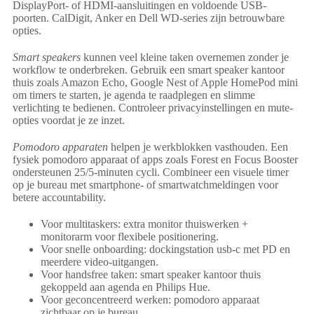
DisplayPort- of HDMI-aansluitingen en voldoende USB-
poorten. CalDigit, Anker en Dell WD-series zijn betrouwbare
opties.
Smart speakers
kunnen veel kleine taken overnemen zonder je
workflow te onderbreken. Gebruik een smart speaker kantoor
thuis zoals Amazon Echo, Google Nest of Apple HomePod mini
om timers te starten, je agenda te raadplegen en slimme
verlichting te bedienen. Controleer privacyinstellingen en mute-
opties voordat je ze inzet.
Pomodoro apparaten
helpen je werkblokken vasthouden. Een
fysiek pomodoro apparaat of apps zoals Forest en Focus Booster
ondersteunen 25/5-minuten cycli. Combineer een visuele timer
op je bureau met smartphone- of smartwatchmeldingen voor
betere accountability.
Voor multitaskers: extra monitor thuiswerken +
monitorarm voor flexibele positionering.
Voor snelle onboarding: dockingstation usb-c met PD en
meerdere video-uitgangen.
Voor handsfree taken: smart speaker kantoor thuis
gekoppeld aan agenda en Philips Hue.
Voor geconcentreerd werken: pomodoro apparaat
zichtbaar op je bureau.