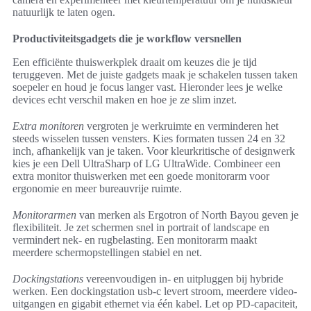
natuurlijk te laten ogen.
Productiviteitsgadgets die je workflow versnellen
Een efficiënte thuiswerkplek draait om keuzes die je tijd
teruggeven. Met de juiste gadgets maak je schakelen tussen taken
soepeler en houd je focus langer vast. Hieronder lees je welke
devices echt verschil maken en hoe je ze slim inzet.
Extra monitoren
vergroten je werkruimte en verminderen het
steeds wisselen tussen vensters. Kies formaten tussen 24 en 32
inch, afhankelijk van je taken. Voor kleurkritische of designwerk
kies je een Dell UltraSharp of LG UltraWide. Combineer een
extra monitor thuiswerken met een goede monitorarm voor
ergonomie en meer bureauvrije ruimte.
Monitorarmen
van merken als Ergotron of North Bayou geven je
flexibiliteit. Je zet schermen snel in portrait of landscape en
vermindert nek- en rugbelasting. Een monitorarm maakt
meerdere schermopstellingen stabiel en net.
Dockingstations
vereenvoudigen in- en uitpluggen bij hybride
werken. Een dockingstation usb-c levert stroom, meerdere video-
uitgangen en gigabit ethernet via één kabel. Let op PD-capaciteit,