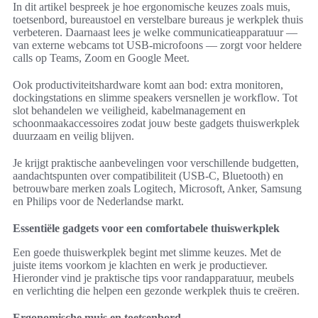
In dit artikel bespreek je hoe ergonomische keuzes zoals muis,
toetsenbord, bureaustoel en verstelbare bureaus je werkplek thuis
verbeteren. Daarnaast lees je welke communicatieapparatuur —
van externe webcams tot USB-microfoons — zorgt voor heldere
calls op Teams, Zoom en Google Meet.
Ook productiviteitshardware komt aan bod: extra monitoren,
dockingstations en slimme speakers versnellen je workflow. Tot
slot behandelen we veiligheid, kabelmanagement en
schoonmaakaccessoires zodat jouw beste gadgets thuiswerkplek
duurzaam en veilig blijven.
Je krijgt praktische aanbevelingen voor verschillende budgetten,
aandachtspunten over compatibiliteit (USB-C, Bluetooth) en
betrouwbare merken zoals Logitech, Microsoft, Anker, Samsung
en Philips voor de Nederlandse markt.
Essentiële gadgets voor een comfortabele thuiswerkplek
Een goede thuiswerkplek begint met slimme keuzes. Met de
juiste items voorkom je klachten en werk je productiever.
Hieronder vind je praktische tips voor randapparatuur, meubels
en verlichting die helpen een gezonde werkplek thuis te creëren.
Ergonomische muis en toetsenbord