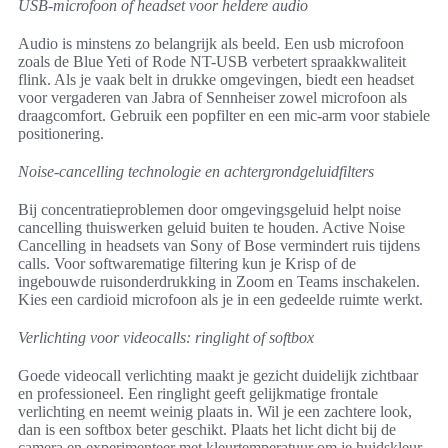
USB-microfoon of headset voor heldere audio
Audio is minstens zo belangrijk als beeld. Een usb microfoon
zoals de Blue Yeti of Rode NT-USB verbetert spraakkwaliteit
flink. Als je vaak belt in drukke omgevingen, biedt een headset
voor vergaderen van Jabra of Sennheiser zowel microfoon als
draagcomfort. Gebruik een popfilter en een mic-arm voor stabiele
positionering.
Noise-cancelling technologie en achtergrondgeluidfilters
Bij concentratieproblemen door omgevingsgeluid helpt noise
cancelling thuiswerken geluid buiten te houden. Active Noise
Cancelling in headsets van Sony of Bose vermindert ruis tijdens
calls. Voor softwarematige filtering kun je Krisp of de
ingebouwde ruisonderdrukking in Zoom en Teams inschakelen.
Kies een cardioid microfoon als je in een gedeelde ruimte werkt.
Verlichting voor videocalls: ringlight of softbox
Goede videocall verlichting maakt je gezicht duidelijk zichtbaar
en professioneel. Een ringlight geeft gelijkmatige frontale
verlichting en neemt weinig plaats in. Wil je een zachtere look,
dan is een softbox beter geschikt. Plaats het licht dicht bij de
camera en experimenteer met kleurtemperatuur om je huidskleur