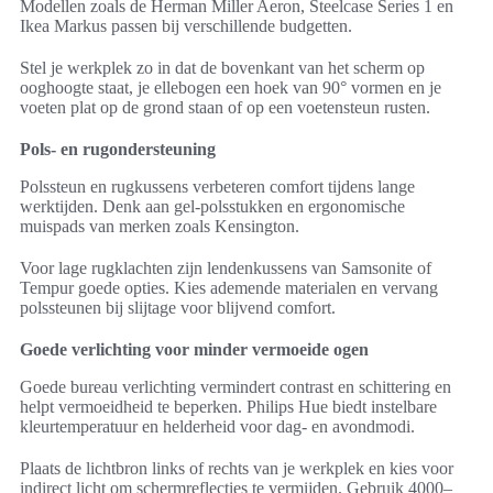
Modellen zoals de Herman Miller Aeron, Steelcase Series 1 en
Ikea Markus passen bij verschillende budgetten.
Stel je werkplek zo in dat de bovenkant van het scherm op
ooghoogte staat, je ellebogen een hoek van 90° vormen en je
voeten plat op de grond staan of op een voetensteun rusten.
Pols- en rugondersteuning
Polssteun en rugkussens verbeteren comfort tijdens lange
werktijden. Denk aan gel-polsstukken en ergonomische
muispads van merken zoals Kensington.
Voor lage rugklachten zijn lendenkussens van Samsonite of
Tempur goede opties. Kies ademende materialen en vervang
polssteunen bij slijtage voor blijvend comfort.
Goede verlichting voor minder vermoeide ogen
Goede bureau verlichting vermindert contrast en schittering en
helpt vermoeidheid te beperken. Philips Hue biedt instelbare
kleurtemperatuur en helderheid voor dag- en avondmodi.
Plaats de lichtbron links of rechts van je werkplek en kies voor
indirect licht om schermreflecties te vermijden. Gebruik 4000–