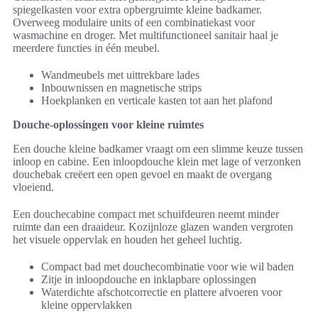
spiegelkasten voor extra opbergruimte kleine badkamer.
Overweeg modulaire units of een combinatiekast voor
wasmachine en droger. Met multifunctioneel sanitair haal je
meerdere functies in één meubel.
Wandmeubels met uittrekbare lades
Inbouwnissen en magnetische strips
Hoekplanken en verticale kasten tot aan het plafond
Douche-oplossingen voor kleine ruimtes
Een douche kleine badkamer vraagt om een slimme keuze tussen
inloop en cabine. Een inloopdouche klein met lage of verzonken
douchebak creëert een open gevoel en maakt de overgang
vloeiend.
Een douchecabine compact met schuifdeuren neemt minder
ruimte dan een draaideur. Kozijnloze glazen wanden vergroten
het visuele oppervlak en houden het geheel luchtig.
Compact bad met douchecombinatie voor wie wil baden
Zitje in inloopdouche en inklapbare oplossingen
Waterdichte afschotcorrectie en plattere afvoeren voor
kleine oppervlakken