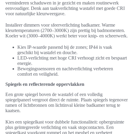
verminderen schaduwen in je gezicht en maken routinewerk
eenvoudiger. Denk aan taakverlichting wastafel met goede CRI
voor natuurlijke kleurweergave.
Installeer dimmers voor sfeerverlichting badkamer. Warme
kleurtemperaturen (2700–3000K) zijn prettig bij badmomenten.
Koeler wit (3000–4000K) werkt beter voor knip- en scheerwerk.
Kies IP-waarde passend bij de zones; IP44 is vaak
geschikt bij wastafel en douche.
LED-verlichting met hoge CRI verhoogt zicht en bespaart
energie.
Bewegingssensoren en nachtverlichting verbeteren
comfort en veiligheid.
Spiegels en reflecterende oppervlakken
Een grote spiegel boven de wastafel of een volledig
spiegelpaneel vergroot direct de ruimte. Plaats spiegels tegenover
ramen of lichtbronnen om lichtinval kleine badkamer terug te
kaatsen.
Kies een spiegelkast voor dubbele functionaliteit: opbergruimte
plus geïntegreerde verlichting en vaak stopcontacten. Een
spiegelkast voorkomt rommel op het meubel en verbetert