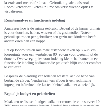
laserafstandsmeter of rolmaat. Gebruik digitale tools zoals
RoomSketcher of SketchUp Free om verschillende opties te
visualiseren.
Ruimteanalyse en functionele indeling
Analyseer hoe je de ruimte gebruikt. Bepaal of de kamer primair
is voor douchen, baden, wassen of als gastentoilet. Noteer
gebruikspatronen per gebruiker; een gezin met kinderen heeft
andere eisen dan een koppel.
Let op looproutes en minimale afstanden: reken op 60–75 cm
loopruimte voor een wastafel en 80–90 cm voor toegang tot de
douche. Overweeg opties voor indeling kleine badkamer en een
functionele indeling badkamer die praktisch blijft zonder comfort
te verliezen.
Bespreek de plaatsing van toilet en wastafel aan de hand van
bestaande afvoer. Verplaatsen van afvoer is een technische
ingreep en beïnvloedt de kosten kleine badkamer aanzienlijk.
Bepaal je budget en prioriteiten
Maak een realistisch budget badkamer renovatie en reserveer 10–
20% voor onvoorziene kosten. Verdeel het bedrag in materialen,