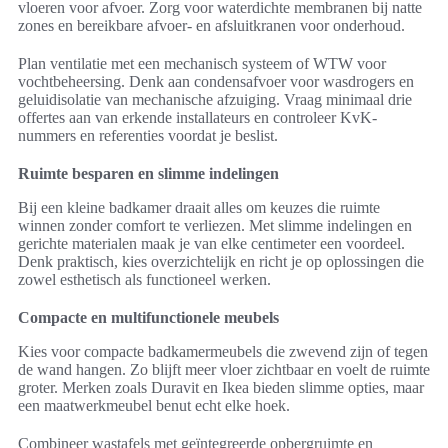
vloeren voor afvoer. Zorg voor waterdichte membranen bij natte
zones en bereikbare afvoer- en afsluitkranen voor onderhoud.
Plan ventilatie met een mechanisch systeem of WTW voor
vochtbeheersing. Denk aan condensafvoer voor wasdrogers en
geluidisolatie van mechanische afzuiging. Vraag minimaal drie
offertes aan van erkende installateurs en controleer KvK-
nummers en referenties voordat je beslist.
Ruimte besparen en slimme indelingen
Bij een kleine badkamer draait alles om keuzes die ruimte
winnen zonder comfort te verliezen. Met slimme indelingen en
gerichte materialen maak je van elke centimeter een voordeel.
Denk praktisch, kies overzichtelijk en richt je op oplossingen die
zowel esthetisch als functioneel werken.
Compacte en multifunctionele meubels
Kies voor compacte badkamermeubels die zwevend zijn of tegen
de wand hangen. Zo blijft meer vloer zichtbaar en voelt de ruimte
groter. Merken zoals Duravit en Ikea bieden slimme opties, maar
een maatwerkmeubel benut echt elke hoek.
Combineer wastafels met geïntegreerde opbergruimte en