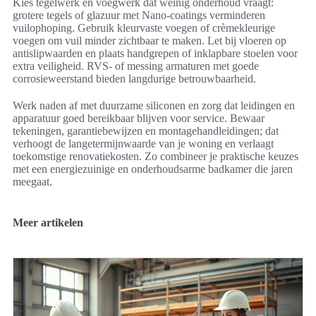
Kies tegelwerk en voegwerk dat weinig onderhoud vraagt:
grotere tegels of glazuur met Nano-coatings verminderen
vuilophoping. Gebruik kleurvaste voegen of crèmekleurige
voegen om vuil minder zichtbaar te maken. Let bij vloeren op
antislipwaarden en plaats handgrepen of inklapbare stoelen voor
extra veiligheid. RVS- of messing armaturen met goede
corrosieweerstand bieden langdurige betrouwbaarheid.
Werk naden af met duurzame siliconen en zorg dat leidingen en
apparatuur goed bereikbaar blijven voor service. Bewaar
tekeningen, garantiebewijzen en montagehandleidingen; dat
verhoogt de langetermijnwaarde van je woning en verlaagt
toekomstige renovatiekosten. Zo combineer je praktische keuzes
met een energiezuinige en onderhoudsarme badkamer die jaren
meegaat.
Meer artikelen