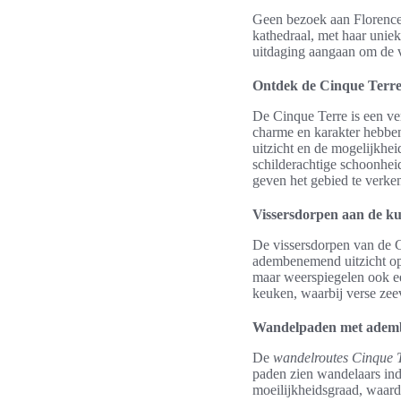
Geen bezoek aan Florence 
kathedraal, met haar unie
uitdaging aangaan om de 
Ontdek de Cinque Terr
De Cinque Terre is een ver
charme en karakter hebben
uitzicht en de mogelijkhei
schilderachtige schoonhe
geven het gebied te verke
Vissersdorpen aan de ku
De vissersdorpen van de Ci
adembenemend uitzicht op 
maar weerspiegelen ook ee
keuken, waarbij verse zeev
Wandelpaden met ademb
De
wandelroutes Cinque 
paden zien wandelaars ind
moeilijkheidsgraad, waard