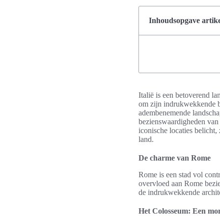
Inhoudsopgave artike
Italië is een betoverend la
om zijn indrukwekkende be
adembenemende landschappe
bezienswaardigheden van I
iconische locaties belich
land.
De charme van Rome
Rome is een stad vol cont
overvloed aan Rome bezie
de indrukwekkende architec
Het Colosseum: Een mon