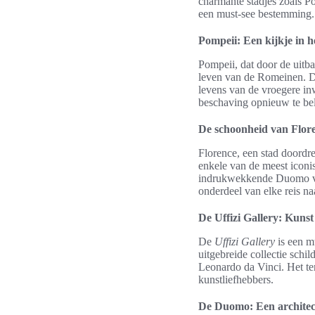
charmante stadjes zoals P
een must-see bestemming.
Pompeii: Een kijkje in h
Pompeii, dat door de uitba
leven van de Romeinen. D
levens van de vroegere in
beschaving opnieuw te be
De schoonheid van Flor
Florence, een stad doordre
enkele van de meest icon
indrukwekkende Duomo van
onderdeel van elke reis naa
De Uffizi Gallery: Kunst
De
Uffizi Gallery
is een m
uitgebreide collectie schi
Leonardo da Vinci. Het te
kunstliefhebbers.
De Duomo: Een architec