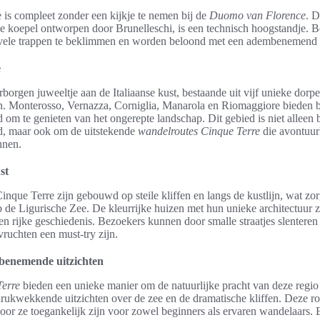
is compleet zonder een kijkje te nemen bij de
Duomo van Florence
. 
ke koepel ontworpen door Brunelleschi, is een technisch hoogstandje. 
vele trappen te beklimmen en worden beloond met een adembenemend ui
e
borgen juweeltje aan de Italiaanse kust, bestaande uit vijf unieke dorp
. Monterosso, Vernazza, Corniglia, Manarola en Riomaggiore bieden b
d om te genieten van het ongerepte landschap. Dit gebied is niet alleen
id, maar ook om de uitstekende
wandelroutes Cinque Terre
die avontuur
nnen.
st
nque Terre zijn gebouwd op steile kliffen en langs de kustlijn, wat zo
de Ligurische Zee. De kleurrijke huizen met hun unieke architectuur zij
n rijke geschiedenis. Bezoekers kunnen door smalle straatjes slenteren
ruchten een must-try zijn.
enemende uitzichten
Terre
bieden een unieke manier om de natuurlijke pracht van deze regio
rukwekkende uitzichten over de zee en de dramatische kliffen. Deze rou
oor ze toegankelijk zijn voor zowel beginners als ervaren wandelaars. 