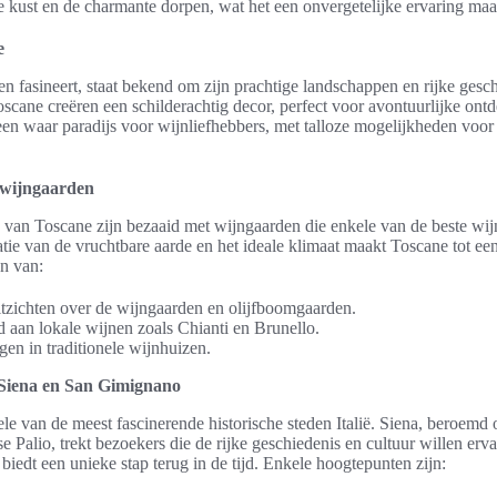
se kust en de charmante dorpen, wat het een onvergetelijke ervaring maa
e
en fasineert, staat bekend om zijn prachtige landschappen en rijke gesc
scane creëren een schilderachtig decor, perfect voor avontuurlijke ont
en waar paradijs voor wijnliefhebbers, met talloze mogelijkheden voor 
 wijngaarden
s van Toscane zijn bezaaid met wijngaarden die enkele van de beste wij
ie van de vruchtbare aarde en het ideale klimaat maakt Toscane tot een
n van:
ichten over de wijngaarden en olijfboomgaarden.
 aan lokale wijnen zoals Chianti en Brunello.
gen in traditionele wijnhuizen.
s Siena en San Gimignano
le van de meest fascinerende historische steden Italië. Siena, beroem
jkse Palio, trekt bezoekers die de rijke geschiedenis en cultuur willen e
, biedt een unieke stap terug in de tijd. Enkele hoogtepunten zijn: