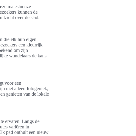
Deze majestueuze
Bezoekers kunnen de
tzicht over de stad.
en die elk hun eigen
ezoekers een kleurrijk
 bekend om zijn
lijke wandelaars de kans
rgt voor een
n niet alleen fotogeniek,
 en genieten van de lokale
 te ervaren. Langs de
tes variëren in
Elk pad onthult een nieuw