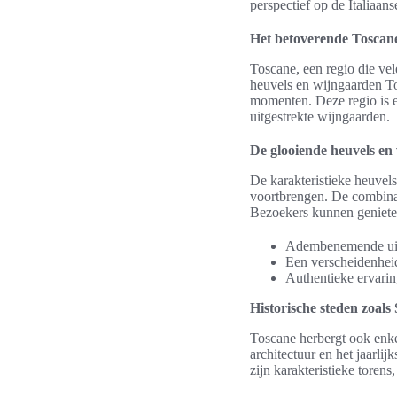
perspectief op de Italiaan
Het betoverende Toscan
Toscane, een regio die vel
heuvels en wijngaarden To
momenten. Deze regio is e
uitgestrekte wijngaarden.
De glooiende heuvels en
De karakteristieke heuvel
voortbrengen. De combinat
Bezoekers kunnen geniete
Adembenemende uitz
Een verscheidenheid
Authentieke ervarin
Historische steden zoal
Toscane herbergt ook enke
architectuur en het jaarli
zijn karakteristieke torens