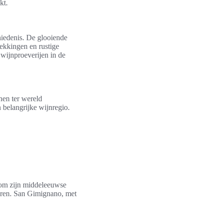
kt.
hiedenis. De glooiende
dekkingen en rustige
wijnproeverijen in de
nen ter wereld
 belangrijke wijnregio.
d om zijn middeleeuwse
rvaren. San Gimignano, met