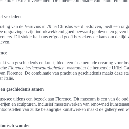
ositano en Amalfi verkennen. De unieke combinatie van natuur en cultu
et verleden
rsting van de Vesuvius in 79 na Christus werd bedolven, biedt een onge
e opgravingen zijn indrukwekkend goed bewaard gebleven en geven inz
woners. Dit stukje Italiaans erfgoed geeft bezoekers de kans om de tij
leven.
ence
nkt van geschiedenis en kunst, biedt een fascinerende ervaring voor be
ische
Florence bezienswaardigheden
, waaronder de beroemde Uffizi Ga
 Florence. De combinatie van pracht en geschiedenis maakt deze stad 
r Italië.
 en geschiedenis samen
ust-see tijdens een bezoek aan Florence. Dit museum is een van de ouds
lderijen en sculpturen, inclusief meesterwerken van renowned kunstenaars
ntoonstellen van zulke belangrijke kunstwerken maakt de gallery een w
tonisch wonder