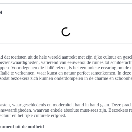
l
nd dat toeristen uit de hele wereld aantrekt met zijn rijke cultuur en ges
zienswaardigheden, variërend van eeuwenoude ruïnes tot schilderacht
n. Voor degenen die Italië reizen, is het een unieke ervaring om de 
talië te verkennen, waar kunst en natuur perfect samenkomen. In deze
t, zodat bezoekers zich kunnen onderdompelen in de charme en schoonhe
rasten, waar geschiedenis en moderniteit hand in hand gaan. Deze pracht
nswaardigheden, waarvan enkele absolute must-sees zijn. Bezoekers r
tuur en het rijke culturele erfgoed.
ument uit de oudheid