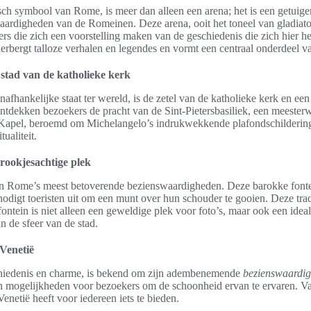
ch symbool van Rome, is meer dan alleen een arena; het is een getuig
 vaardigheden van de Romeinen. Deze arena, ooit het toneel van gladiat
ers die zich een voorstelling maken van de geschiedenis die zich hier he
rbergt talloze verhalen en legendes en vormt een centraal onderdeel va
 stad van de katholieke kerk
onafhankelijke staat ter wereld, is de zetel van de katholieke kerk en e
 ontdekken bezoekers de pracht van de Sint-Pietersbasiliek, een meeste
e Kapel, beroemd om Michelangelo’s indrukwekkende plafondschildering
tualiteit.
rookjesachtige plek
an Rome’s meest betoverende bezienswaardigheden. Deze barokke fonte
 nodigt toeristen uit om een munt over hun schouder te gooien. Deze trad
fontein is niet alleen een geweldige plek voor foto’s, maar ook een ide
n de sfeer van de stad.
Venetië
schiedenis en charme, is bekend om zijn adembenemende
bezienswaardi
an mogelijkheden voor bezoekers om de schoonheid ervan te ervaren. Va
Venetië heeft voor iedereen iets te bieden.