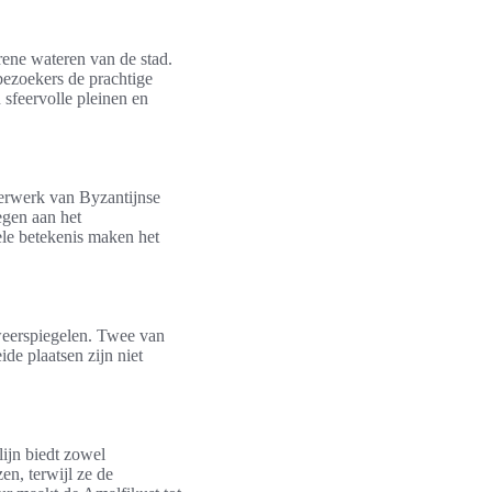
erene wateren van de stad.
bezoekers de prachtige
 sfeervolle pleinen en
terwerk van Byzantijnse
egen aan het
ele betekenis maken het
 weerspiegelen. Twee van
de plaatsen zijn niet
lijn biedt zowel
en, terwijl ze de