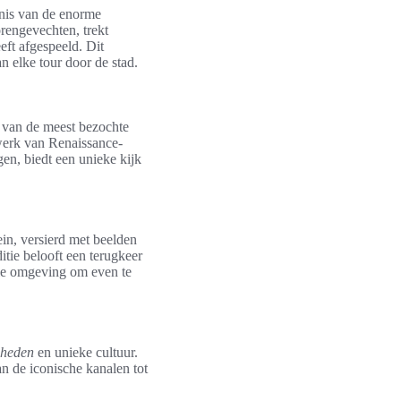
enis van de enorme
orengevechten, trekt
eft afgespeeld. Dit
n elke tour door de stad.
en van de meest bezochte
rwerk van Renaissance-
en, biedt een unieke kijk
in, versierd met beelden
itie belooft een terugkeer
ale omgeving om even te
gheden
en unieke cultuur.
n de iconische kanalen tot