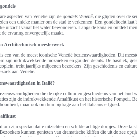
 gondels
re aspecten van Venetië zijn de
gondels Venetië
, die glijden over de s
ieden een unieke manier om de stad te verkennen. Een gondeltocht laat 
eske uitzicht vanaf het water bewonderen. Langs de kanalen ontdekt men
 de ervaring onvergetelijk maakt.
o: Architectonisch meesterwerk
is een van de meest iconische Venetië bezienswaardigheden. Dit mees
 om zijn indrukwekkende mozaïeken en gouden details. De basiliek, gel
lein, trekt jaarlijks miljoenen bezoekers. Zijn geschiedenis en cultur
bezoek aan Venetië.
enswaardigheden in Italië?
 bezienswaardigheden die de rijke cultuur en geschiedenis van het land
ties zijn de indrukwekkende Amalfikust en het historische Pompeii. Bei
oonheid, maar ook om hun bijdrage aan het Italiaans erfgoed.
lfikust
 om zijn spectaculaire uitzichten en schilderachtige dorpjes. Deze kust
Bezoekers kunnen genieten van dramatische kliffen die uit de zee oprijz