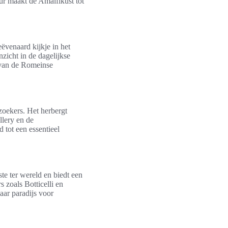
ur maakt de Amalfikust tot
ëvenaard kijkje in het
icht in de dagelijkse
d van de Romeinse
zoekers. Het herbergt
llery en de
tot een essentieel
te ter wereld en biedt een
 zoals Botticelli en
aar paradijs voor