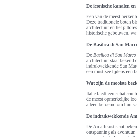
De iconische kanalen en
Een van de meest herkenba
Deze traditionele boten b
architectuur en het pittor
historische gebouwen, wat
De Basilica di San Marc
De
Basilica di San Marco
architectuur staat bekend
indrukwekkende San Marcop
een must-see tijdens een 
Wat zijn de mooiste bezi
Italië biedt een schat aan
de meest opmerkelijke loca
alleen beroemd om hun sch
De indrukwekkende Ama
De Amalfikust staat bekend
ontspanning als avontuur. 