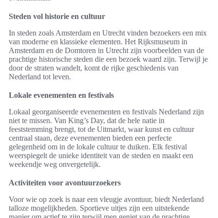
Steden vol historie en cultuur
In steden zoals Amsterdam en Utrecht vinden bezoekers een mix
van moderne en klassieke elementen. Het Rijksmuseum in
Amsterdam en de Domtoren in Utrecht zijn voorbeelden van de
prachtige historische steden die een bezoek waard zijn. Terwijl je
door de straten wandelt, komt de rijke geschiedenis van
Nederland tot leven.
Lokale evenementen en festivals
Lokaal georganiseerde evenementen en festivals Nederland zijn
niet te missen. Van King’s Day, dat de hele natie in
feeststemming brengt, tot de Uitmarkt, waar kunst en cultuur
centraal staan, deze evenementen bieden een perfecte
gelegenheid om in de lokale cultuur te duiken. Elk festival
weerspiegelt de unieke identiteit van de steden en maakt een
weekendje weg onvergetelijk.
Activiteiten voor avontuurzoekers
Voor wie op zoek is naar een vleugje avontuur, biedt Nederland
talloze mogelijkheden. Sportieve uitjes zijn een uitstekende
manier om actief te zijn terwijl men geniet van de prachtige