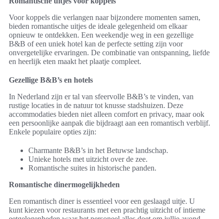
Romantische uitjes voor koppels
Voor koppels die verlangen naar bijzondere momenten samen,
bieden romantische uitjes de ideale gelegenheid om elkaar
opnieuw te ontdekken. Een weekendje weg in een gezellige
B&B of een uniek hotel kan de perfecte setting zijn voor
onvergetelijke ervaringen. De combinatie van ontspanning, liefde
en heerlijk eten maakt het plaatje compleet.
Gezellige B&B’s en hotels
In Nederland zijn er tal van sfeervolle B&B’s te vinden, van
rustige locaties in de natuur tot knusse stadshuizen. Deze
accommodaties bieden niet alleen comfort en privacy, maar ook
een persoonlijke aanpak die bijdraagt aan een romantisch verblijf.
Enkele populaire opties zijn:
Charmante B&B’s in het Betuwse landschap.
Unieke hotels met uitzicht over de zee.
Romantische suites in historische panden.
Romantische dinermogelijkheden
Een romantisch diner is essentieel voor een geslaagd uitje. U
kunt kiezen voor restaurants met een prachtig uitzicht of intieme
eetgelegenheden waar het personeel alles doet om jullie avond