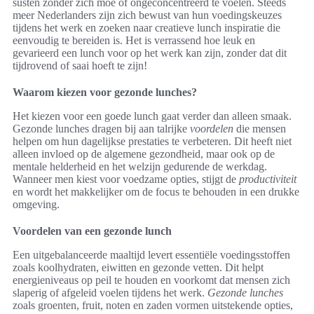
susten zonder zich moe of ongeconcentreerd te voelen. Steeds
meer Nederlanders zijn zich bewust van hun voedingskeuzes
tijdens het werk en zoeken naar creatieve lunch inspiratie die
eenvoudig te bereiden is. Het is verrassend hoe leuk en
gevarieerd een lunch voor op het werk kan zijn, zonder dat dit
tijdrovend of saai hoeft te zijn!
Waarom kiezen voor gezonde lunches?
Het kiezen voor een goede lunch gaat verder dan alleen smaak.
Gezonde lunches dragen bij aan talrijke
voordelen
die mensen
helpen om hun dagelijkse prestaties te verbeteren. Dit heeft niet
alleen invloed op de algemene gezondheid, maar ook op de
mentale helderheid en het welzijn gedurende de werkdag.
Wanneer men kiest voor voedzame opties, stijgt de
productiviteit
en wordt het makkelijker om de focus te behouden in een drukke
omgeving.
Voordelen van een gezonde lunch
Een uitgebalanceerde maaltijd levert essentiële voedingsstoffen
zoals koolhydraten, eiwitten en gezonde vetten. Dit helpt
energieniveaus op peil te houden en voorkomt dat mensen zich
slaperig of afgeleid voelen tijdens het werk.
Gezonde lunches
zoals groenten, fruit, noten en zaden vormen uitstekende opties,