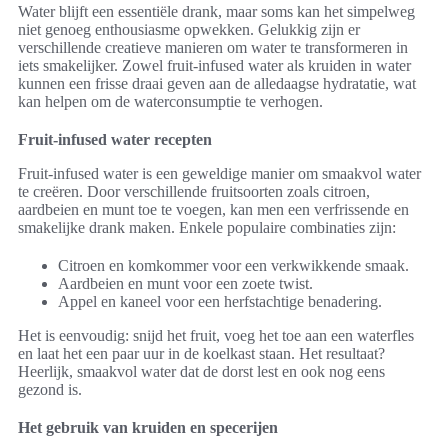
Water blijft een essentiële drank, maar soms kan het simpelweg
niet genoeg enthousiasme opwekken. Gelukkig zijn er
verschillende creatieve manieren om water te transformeren in
iets smakelijker. Zowel fruit-infused water als kruiden in water
kunnen een frisse draai geven aan de alledaagse hydratatie, wat
kan helpen om de waterconsumptie te verhogen.
Fruit-infused water recepten
Fruit-infused water is een geweldige manier om smaakvol water
te creëren. Door verschillende fruitsoorten zoals citroen,
aardbeien en munt toe te voegen, kan men een verfrissende en
smakelijke drank maken. Enkele populaire combinaties zijn:
Citroen en komkommer voor een verkwikkende smaak.
Aardbeien en munt voor een zoete twist.
Appel en kaneel voor een herfstachtige benadering.
Het is eenvoudig: snijd het fruit, voeg het toe aan een waterfles
en laat het een paar uur in de koelkast staan. Het resultaat?
Heerlijk, smaakvol water dat de dorst lest en ook nog eens
gezond is.
Het gebruik van kruiden en specerijen