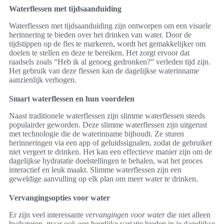
Waterflessen met tijdsaanduiding
Waterflessen met tijdsaanduiding zijn ontworpen om een visuele
herinnering te bieden over het drinken van water. Door de
tijdstippen op de fles te markeren, wordt het gemakkelijker om
doelen te stellen en deze te bereiken. Het zorgt ervoor dat
raadsels zoals “Heb ik al genoeg gedronken?” verleden tijd zijn.
Het gebruik van deze flessen kan de dagelijkse waterinname
aanzienlijk verhogen.
Smart waterflessen en hun voordelen
Naast traditionele waterflessen zijn slimme waterflessen steeds
populairder geworden. Deze slimme waterflessen zijn uitgerust
met technologie die de waterinname bijhoudt. Ze sturen
herinneringen via een app of geluidssignalen, zodat de gebruiker
niet vergeet te drinken. Het kan een effectieve manier zijn om de
dagelijkse hydratatie doelstellingen te behalen, wat het proces
interactief en leuk maakt. Slimme waterflessen zijn een
geweldige aanvulling op elk plan om meer water te drinken.
Vervangingsopties voor water
Er zijn veel interessante
vervangingen voor water
die niet alleen
hydrateren, maar ook een heerlijke variatie bieden in je dagelijkse