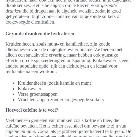
drankkeuzes. Het is belangrijk om te kiezen voor
gezonde
dranken
die bijdragen aan je algehele welzijn, zodat je goed
gehydrateerd blijft zonder inname van ongezonde suikers of
toegevoegde chemicaliën.
Gezonde dranken die hydrateren
Kruidentheeën, zoals munt- en kamillethee, zijn goede
alternatieven voor de dagelijkse waterinname. Ze bieden niet
alleen een smaakvolle ervaring, maar hebben ook gunstige
effecten op de spijsvertering en ontspanning. Kokoswater is een
andere populaire optie, rijk aan elektrolyten en ideaal voor
hydratatie na een workout.
Kruidentheeën (zoals kamille en munt)
Kokoswater
Verse groentesappen
Vruchtensappen zonder toegevoegde suikers
Hoeveel cafeïne is te veel?
Veel mensen genieten van dranken zoals koffie en thee, die
cafeïne bevatten. Het is echter essentieel om bewust te zijn van
cafeïne inname
, vooral als je probeert gehydrateerd te blijven. De
aanbevolen maximumhoeveelheid voor volwassenen ligt rond de