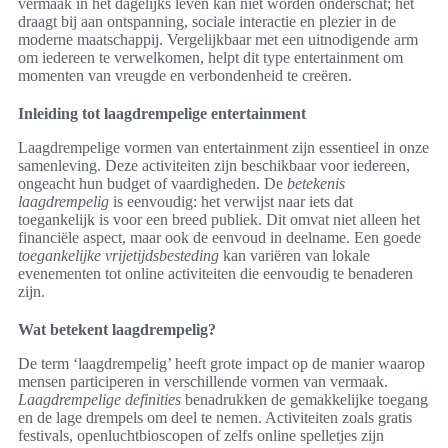
vermaak in het dagelijks leven kan niet worden onderschat; het
draagt bij aan ontspanning, sociale interactie en plezier in de
moderne maatschappij. Vergelijkbaar met een uitnodigende arm
om iedereen te verwelkomen, helpt dit type entertainment om
momenten van vreugde en verbondenheid te creëren.
Inleiding tot laagdrempelige entertainment
Laagdrempelige vormen van entertainment zijn essentieel in onze
samenleving. Deze activiteiten zijn beschikbaar voor iedereen,
ongeacht hun budget of vaardigheden. De
betekenis
laagdrempelig
is eenvoudig: het verwijst naar iets dat
toegankelijk is voor een breed publiek. Dit omvat niet alleen het
financiële aspect, maar ook de eenvoud in deelname. Een goede
toegankelijke vrijetijdsbesteding
kan variëren van lokale
evenementen tot online activiteiten die eenvoudig te benaderen
zijn.
Wat betekent laagdrempelig?
De term ‘laagdrempelig’ heeft grote impact op de manier waarop
mensen participeren in verschillende vormen van vermaak.
Laagdrempelige definities
benadrukken de gemakkelijke toegang
en de lage drempels om deel te nemen. Activiteiten zoals gratis
festivals, openluchtbioscopen of zelfs online spelletjes zijn