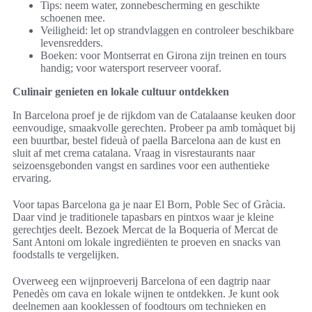
Tips: neem water, zonnebescherming en geschikte
schoenen mee.
Veiligheid: let op strandvlaggen en controleer beschikbare
levensredders.
Boeken: voor Montserrat en Girona zijn treinen en tours
handig; voor watersport reserveer vooraf.
Culinair genieten en lokale cultuur ontdekken
In Barcelona proef je de rijkdom van de Catalaanse keuken door
eenvoudige, smaakvolle gerechten. Probeer pa amb tomàquet bij
een buurtbar, bestel fideuà of paella Barcelona aan de kust en
sluit af met crema catalana. Vraag in visrestaurants naar
seizoensgebonden vangst en sardines voor een authentieke
ervaring.
Voor tapas Barcelona ga je naar El Born, Poble Sec of Gràcia.
Daar vind je traditionele tapasbars en pintxos waar je kleine
gerechtjes deelt. Bezoek Mercat de la Boqueria of Mercat de
Sant Antoni om lokale ingrediënten te proeven en snacks van
foodstalls te vergelijken.
Overweeg een wijnproeverij Barcelona of een dagtrip naar
Penedès om cava en lokale wijnen te ontdekken. Je kunt ook
deelnemen aan kooklessen of foodtours om technieken en