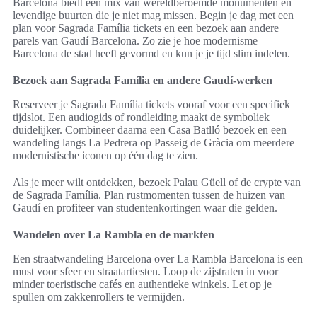
Barcelona biedt een mix van wereldberoemde monumenten en
levendige buurten die je niet mag missen. Begin je dag met een
plan voor Sagrada Família tickets en een bezoek aan andere
parels van Gaudí Barcelona. Zo zie je hoe modernisme
Barcelona de stad heeft gevormd en kun je je tijd slim indelen.
Bezoek aan Sagrada Família en andere Gaudí-werken
Reserveer je Sagrada Família tickets vooraf voor een specifiek
tijdslot. Een audiogids of rondleiding maakt de symboliek
duidelijker. Combineer daarna een Casa Batlló bezoek en een
wandeling langs La Pedrera op Passeig de Gràcia om meerdere
modernistische iconen op één dag te zien.
Als je meer wilt ontdekken, bezoek Palau Güell of de crypte van
de Sagrada Família. Plan rustmomenten tussen de huizen van
Gaudí en profiteer van studentenkortingen waar die gelden.
Wandelen over La Rambla en de markten
Een straatwandeling Barcelona over La Rambla Barcelona is een
must voor sfeer en straatartiesten. Loop de zijstraten in voor
minder toeristische cafés en authentieke winkels. Let op je
spullen om zakkenrollers te vermijden.