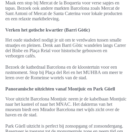
Maak een stop bij Mercat de la Boqueria voor verse sapjes en
tapas. Bezoek ook andere markten Barcelona zoals Mercat de
Sant Antoni of Mercat de Santa Caterina voor lokale producten
en een relaxte marktbeleving.
Verken het gotische kwartier (Barri Gòtic)
Het oude stadsdeel nodigt je uit om te verdwalen tussen smalle
straatjes en pleinen. Denk aan Barri Gòtic wandelen langs Carrer
del Bisbe en Plaça Reial voor historische gebouwen en
verborgen cafés.
Bezoek de kathedraal Barcelona en de kloostertuin voor een
rustmoment. Stop bij Plaça del Rei en het MUHBA om meer te
leren over de Romeinse wortels van de stad.
Panoramische uitzichten vanaf Montjuïc en Park Güell
Voor uitzicht Barcelona Montjuïc neem je de kabelbaan Montjuïc
naar het kasteel of naar het MNAC. Het dakterras van het
museum biedt een Mirador Barcelona met wijds zicht over de
haven en de stad.
Park Güell uitzicht is perfect bij zonsopgang of zonsondergang.
Reserveer je toegang tot de monumentale zone en neem tijd om