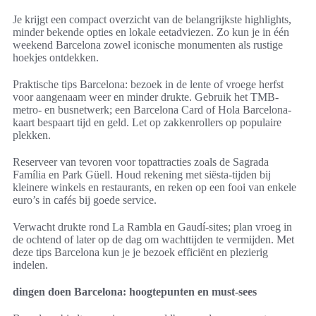
Je krijgt een compact overzicht van de belangrijkste highlights,
minder bekende opties en lokale eetadviezen. Zo kun je in één
weekend Barcelona zowel iconische monumenten als rustige
hoekjes ontdekken.
Praktische tips Barcelona: bezoek in de lente of vroege herfst
voor aangenaam weer en minder drukte. Gebruik het TMB-
metro- en busnetwerk; een Barcelona Card of Hola Barcelona-
kaart bespaart tijd en geld. Let op zakkenrollers op populaire
plekken.
Reserveer van tevoren voor topattracties zoals de Sagrada
Família en Park Güell. Houd rekening met siësta-tijden bij
kleinere winkels en restaurants, en reken op een fooi van enkele
euro’s in cafés bij goede service.
Verwacht drukte rond La Rambla en Gaudí-sites; plan vroeg in
de ochtend of later op de dag om wachttijden te vermijden. Met
deze tips Barcelona kun je je bezoek efficiënt en plezierig
indelen.
dingen doen Barcelona: hoogtepunten en must-sees