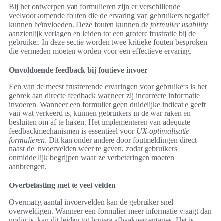
Bij het ontwerpen van formulieren zijn er verschillende
veelvoorkomende fouten die de ervaring van gebruikers negatief
kunnen beïnvloeden. Deze fouten kunnen de
formulier usability
aanzienlijk verlagen en leiden tot een grotere frustratie bij de
gebruiker. In deze sectie worden twee kritieke fouten besproken
die vermeden moeten worden voor een effectieve ervaring.
Onvoldoende feedback bij foutieve invoer
Een van de meest frustrerende ervaringen voor gebruikers is het
gebrek aan directe feedback wanneer zij incorrecte informatie
invoeren. Wanneer een formulier geen duidelijke indicatie geeft
van wat verkeerd is, kunnen gebruikers in de war raken en
besluiten om af te haken. Het implementeren van adequate
feedbackmechanismen is essentieel voor
UX-optimalisatie
formulieren
. Dit kan onder andere door foutmeldingen direct
naast de invoervelden weer te geven, zodat gebruikers
onmiddellijk begrijpen waar ze verbeteringen moeten
aanbrengen.
Overbelasting met te veel velden
Overmatig aantal invoervelden kan de gebruiker snel
overweldigen. Wanneer een formulier meer informatie vraagt dan
nodig is, kan dit leiden tot hogere afhaakpercentages. Het is