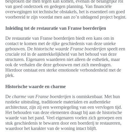
besproken die men tegen kan komen, evenals de belangrijke rol
van goed onderzoek en gedegen planning. Van financiële
overwegingen tot technische obstakels, het is essentieel om goed
voorbereid te zijn voordat men aan zo’n uitdagend project begint.
Inleiding tot de restauratie van Franse boerderijen
De restauratie van Franse boerderijen biedt een kans om in
contact te komen met de rijke geschiedenis van deze unieke
gebouwen. De
historische waarde Franse boerderijen
speelt een
cruciale rol in de aantrekkelijkheid van het behoud van deze
structuren. Eigenaren waarderen niet alleen de esthetiek, maar
ook de verhalen die deze gebouwen met zich meedragen.
Hierdoor ontstaat een sterke emotionele verbondenheid met de
plek.
Historische waarde en charme
De
charme van Franse boerderijen
is onmiskenbaar. Met hun
rustieke uitstraling, traditionele materialen en authentieke
architectuur, zijn zij een weerspiegeling van een vervlogen tijd.
Het behouden van deze elementen draagt bij aan de historische
waarde van het pand. Veel eigenaren voelen zich geroepen een
stuk geschiedenis te bewaren door een boerderij te restaureren,
waardoor het karakter van de woning intact blijft.