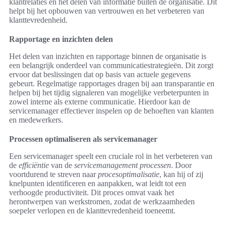
klantrelaties en het delen van informatie buiten de organisatie. Dit
helpt bij het opbouwen van vertrouwen en het verbeteren van
klanttevredenheid.
Rapportage en inzichten delen
Het delen van inzichten en rapportage binnen de organisatie is
een belangrijk onderdeel van communicatiestrategieën. Dit zorgt
ervoor dat beslissingen dat op basis van actuele gegevens
gebeurt. Regelmatige rapportages dragen bij aan transparantie en
helpen bij het tijdig signaleren van mogelijke verbeterpunten in
zowel interne als externe communicatie. Hierdoor kan de
servicemanager effectiever inspelen op de behoeften van klanten
en medewerkers.
Processen optimaliseren als servicemanager
Een servicemanager speelt een cruciale rol in het verbeteren van
de
efficiëntie
van de
servicemanagement processen
. Door
voortdurend te streven naar
procesoptimalisatie
, kan hij of zij
knelpunten identificeren en aanpakken, wat leidt tot een
verhoogde productiviteit. Dit proces omvat vaak het
herontwerpen van werkstromen, zodat de werkzaamheden
soepeler verlopen en de klanttevredenheid toeneemt.