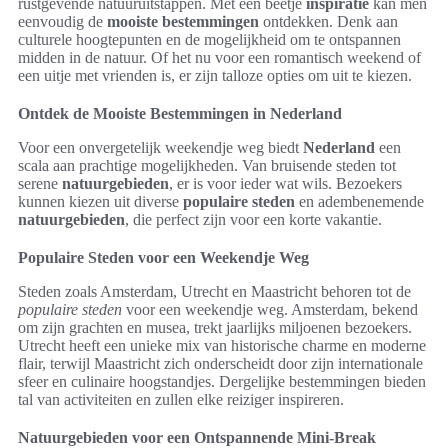
rustgevende natuuruitstappen. Met een beetje
inspiratie
kan men
eenvoudig de
mooiste bestemmingen
ontdekken. Denk aan
culturele hoogtepunten en de mogelijkheid om te ontspannen
midden in de natuur. Of het nu voor een romantisch weekend of
een uitje met vrienden is, er zijn talloze opties om uit te kiezen.
Ontdek de Mooiste Bestemmingen in Nederland
Voor een onvergetelijk weekendje weg biedt
Nederland
een
scala aan prachtige mogelijkheden. Van bruisende steden tot
serene
natuurgebieden
, er is voor ieder wat wils. Bezoekers
kunnen kiezen uit diverse
populaire steden
en adembenemende
natuurgebieden
, die perfect zijn voor een korte vakantie.
Populaire Steden voor een Weekendje Weg
Steden zoals Amsterdam, Utrecht en Maastricht behoren tot de
populaire steden
voor een weekendje weg. Amsterdam, bekend
om zijn grachten en musea, trekt jaarlijks miljoenen bezoekers.
Utrecht heeft een unieke mix van historische charme en moderne
flair, terwijl Maastricht zich onderscheidt door zijn internationale
sfeer en culinaire hoogstandjes. Dergelijke bestemmingen bieden
tal van activiteiten en zullen elke reiziger inspireren.
Natuurgebieden voor een Ontspannende Mini-Break