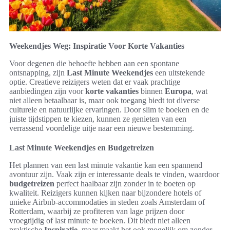
Weekendjes Weg: Inspiratie Voor Korte Vakanties
Voor degenen die behoefte hebben aan een spontane
ontsnapping, zijn
Last Minute Weekendjes
een uitstekende
optie. Creatieve reizigers weten dat er vaak prachtige
aanbiedingen zijn voor
korte vakanties
binnen
Europa
, wat
niet alleen betaalbaar is, maar ook toegang biedt tot diverse
culturele en natuurlijke ervaringen. Door slim te boeken en de
juiste tijdstippen te kiezen, kunnen ze genieten van een
verrassend voordelige uitje naar een nieuwe bestemming.
Last Minute Weekendjes en Budgetreizen
Het plannen van een last minute vakantie kan een spannend
avontuur zijn. Vaak zijn er interessante deals te vinden, waardoor
budgetreizen
perfect haalbaar zijn zonder in te boeten op
kwaliteit. Reizigers kunnen kijken naar bijzondere hotels of
unieke Airbnb-accommodaties in steden zoals Amsterdam of
Rotterdam, waarbij ze profiteren van lage prijzen door
vroegtijdig of last minute te boeken. Dit biedt niet alleen
praktische
Inspiratie
, maar maakt het ook mogelijk om zonder