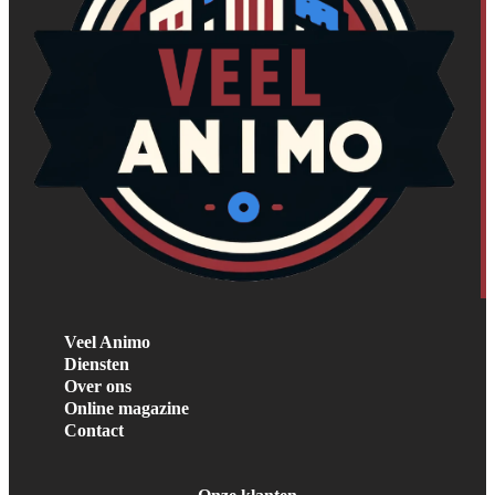
Veel Animo
Diensten
Over ons
Online magazine
Contact