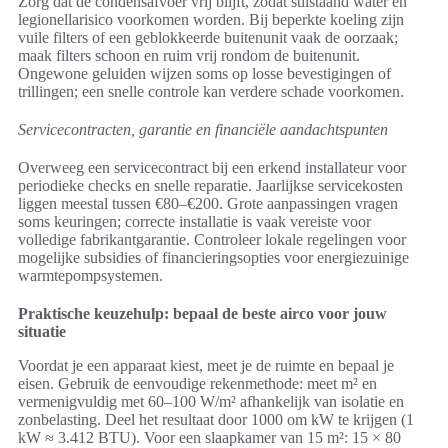
Zorg dat de condensafvoer vrij blijft, zodat stilstaand water en
legionellarisico voorkomen worden. Bij beperkte koeling zijn
vuile filters of een geblokkeerde buitenunit vaak de oorzaak;
maak filters schoon en ruim vrij rondom de buitenunit.
Ongewone geluiden wijzen soms op losse bevestigingen of
trillingen; een snelle controle kan verdere schade voorkomen.
Servicecontracten, garantie en financiële aandachtspunten
Overweeg een servicecontract bij een erkend installateur voor
periodieke checks en snelle reparatie. Jaarlijkse servicekosten
liggen meestal tussen €80–€200. Grote aanpassingen vragen
soms keuringen; correcte installatie is vaak vereiste voor
volledige fabrikantgarantie. Controleer lokale regelingen voor
mogelijke subsidies of financieringsopties voor energiezuinige
warmtepompsystemen.
Praktische keuzehulp: bepaal de beste airco voor jouw
situatie
Voordat je een apparaat kiest, meet je de ruimte en bepaal je
eisen. Gebruik de eenvoudige rekenmethode: meet m² en
vermenigvuldig met 60–100 W/m² afhankelijk van isolatie en
zonbelasting. Deel het resultaat door 1000 om kW te krijgen (1
kW ≈ 3.412 BTU). Voor een slaapkamer van 15 m²: 15 × 80