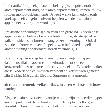
In dit artikel bespreek je later de belangrijkste opties: mobiele
airco appartement units, split airco appartement systemen, multi-
split en monoblock/raamunits. Je leert welke kenmerken zoals
koelcapaciteit en geluidsniveau bepalen wat de beste airco
appartement voor jouw woning is.
Praktische beperkingen spelen vaak een grote rol. Nederlandse
appartementen hebben beperkte buitenruimte, strikte gevel- en
balkonrestricties en buren in aangrenzende woningen. Ook de
isolatie en bouw van veel flatgebouwen beïnvloeden welke
airconditioning appartement kiezen verstandig is.
Je krijgt stap voor stap hulp: eerst typen en eigenschappen,
daarna installatie, kosten en onderhoud, en tot slot een
keuzemodel met rekenmethode en voorbeelden. Bekende merken
die in Nederland veel worden verkocht en vertrouwen genieten
zijn Daikin, Mitsubishi Electric, Samsung en Panasonic.
airco appartement: welke opties zijn er en wat past bij jouw
woning
Als je een airco overweegt voor je woning zijn er meerdere typen
airco appartement die je kunt kiezen. Elke optie heeft eigen
voordelen, beperkingen en installatie-eisen. Lees kort en