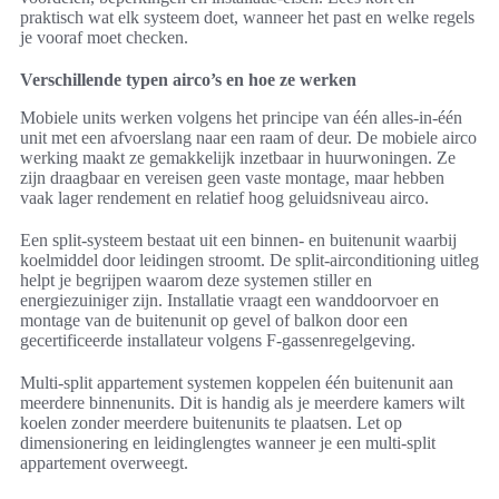
praktisch wat elk systeem doet, wanneer het past en welke regels
je vooraf moet checken.
Verschillende typen airco’s en hoe ze werken
Mobiele units werken volgens het principe van één alles-in-één
unit met een afvoerslang naar een raam of deur. De mobiele airco
werking maakt ze gemakkelijk inzetbaar in huurwoningen. Ze
zijn draagbaar en vereisen geen vaste montage, maar hebben
vaak lager rendement en relatief hoog geluidsniveau airco.
Een split-systeem bestaat uit een binnen- en buitenunit waarbij
koelmiddel door leidingen stroomt. De split-airconditioning uitleg
helpt je begrijpen waarom deze systemen stiller en
energiezuiniger zijn. Installatie vraagt een wanddoorvoer en
montage van de buitenunit op gevel of balkon door een
gecertificeerde installateur volgens F-gassenregelgeving.
Multi-split appartement systemen koppelen één buitenunit aan
meerdere binnenunits. Dit is handig als je meerdere kamers wilt
koelen zonder meerdere buitenunits te plaatsen. Let op
dimensionering en leidinglengtes wanneer je een multi-split
appartement overweegt.