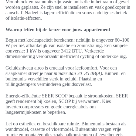
Monoblock en raamunits zijn vaste units die in het raam of gevel
worden geplaatst. Ze zijn snel te installeren en vaak goedkoper in
aanschaf. Nadeel is lagere efficiëntie en soms nadelige esthetiek
of isolatie-effecten.
Waarop letten bij de keuze voor jouw appartement
Begin met koelcapaciteit berekenen: richtlijn is ongeveer 60–100
W per m², afhankelijk van isolatie en zoninstraling. Een simpele
conversie: 1 kW is ongeveer 3412 BTU. Verkeerde
dimensionering veroorzaakt inefficiënt cycling of onderkoeling.
Geluidsniveau airco is cruciaal voor leefcomfort. Voor een
slaapkamer streef je naar
minder dan 30–35 dB(A)
. Binnen- en
buitenunits verschillen sterk in geluid. Plaatsing en
trillingsdempers verminderen geluidsoverlast.
Energie-efficiëntie SEER SCOP bepaalt je stroomkosten. SEER
geeft rendement bij koelen, SCOP bij verwarmen. Kies
invertercompressors en goede energielabels om
langetermijnkosten te beperken.
Let op esthetiek en beschikbare ruimte. Binnenunits bestaan als
wandmodel, cassette of vloermodel. Buitenunits vragen vrije
ruimte en montageopties zoals balkonsteunen of gevelbeugels.