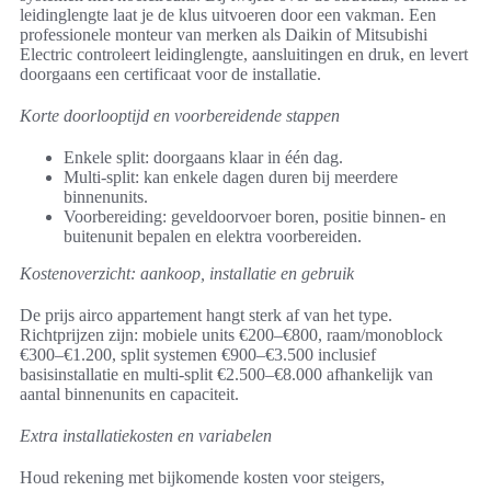
leidinglengte laat je de klus uitvoeren door een vakman. Een
professionele monteur van merken als Daikin of Mitsubishi
Electric controleert leidinglengte, aansluitingen en druk, en levert
doorgaans een certificaat voor de installatie.
Korte doorlooptijd en voorbereidende stappen
Enkele split: doorgaans klaar in één dag.
Multi-split: kan enkele dagen duren bij meerdere
binnenunits.
Voorbereiding: geveldoorvoer boren, positie binnen- en
buitenunit bepalen en elektra voorbereiden.
Kostenoverzicht: aankoop, installatie en gebruik
De prijs airco appartement hangt sterk af van het type.
Richtprijzen zijn: mobiele units €200–€800, raam/monoblock
€300–€1.200, split systemen €900–€3.500 inclusief
basisinstallatie en multi-split €2.500–€8.000 afhankelijk van
aantal binnenunits en capaciteit.
Extra installatiekosten en variabelen
Houd rekening met bijkomende kosten voor steigers,