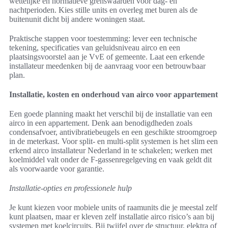
wettelijke en normatieve grenswaarden voor dag- en
nachtperioden. Kies stille units en overleg met buren als de
buitenunit dicht bij andere woningen staat.
Praktische stappen voor toestemming: lever een technische
tekening, specificaties van geluidsniveau airco en een
plaatsingsvoorstel aan je VvE of gemeente. Laat een erkende
installateur meedenken bij de aanvraag voor een betrouwbaar
plan.
Installatie, kosten en onderhoud van airco voor appartement
Een goede planning maakt het verschil bij de installatie van een
airco in een appartement. Denk aan benodigdheden zoals
condensafvoer, antivibratiebeugels en een geschikte stroomgroep
in de meterkast. Voor split- en multi-split systemen is het slim een
erkend airco installateur Nederland in te schakelen; werken met
koelmiddel valt onder de F-gassenregelgeving en vaak geldt dit
als voorwaarde voor garantie.
Installatie-opties en professionele hulp
Je kunt kiezen voor mobiele units of raamunits die je meestal zelf
kunt plaatsen, maar er kleven zelf installatie airco risico’s aan bij
systemen met koelcircuits. Bij twijfel over de structuur, elektra of