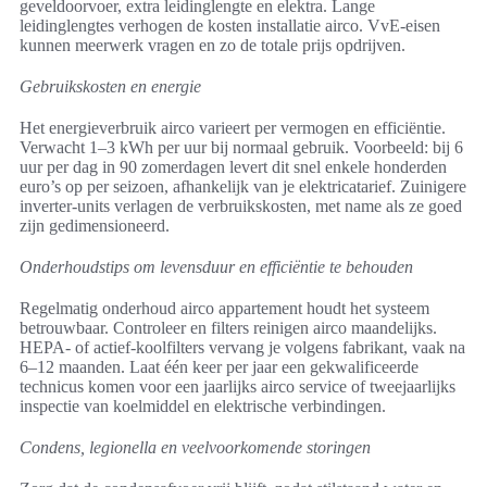
geveldoorvoer, extra leidinglengte en elektra. Lange
leidinglengtes verhogen de kosten installatie airco. VvE-eisen
kunnen meerwerk vragen en zo de totale prijs opdrijven.
Gebruikskosten en energie
Het energieverbruik airco varieert per vermogen en efficiëntie.
Verwacht 1–3 kWh per uur bij normaal gebruik. Voorbeeld: bij 6
uur per dag in 90 zomerdagen levert dit snel enkele honderden
euro’s op per seizoen, afhankelijk van je elektricatarief. Zuinigere
inverter-units verlagen de verbruikskosten, met name als ze goed
zijn gedimensioneerd.
Onderhoudstips om levensduur en efficiëntie te behouden
Regelmatig onderhoud airco appartement houdt het systeem
betrouwbaar. Controleer en filters reinigen airco maandelijks.
HEPA- of actief-koolfilters vervang je volgens fabrikant, vaak na
6–12 maanden. Laat één keer per jaar een gekwalificeerde
technicus komen voor een jaarlijks airco service of tweejaarlijks
inspectie van koelmiddel en elektrische verbindingen.
Condens, legionella en veelvoorkomende storingen