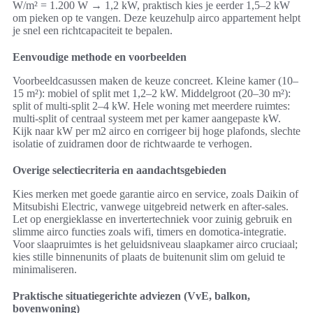
W/m² = 1.200 W → 1,2 kW, praktisch kies je eerder 1,5–2 kW
om pieken op te vangen. Deze keuzehulp airco appartement helpt
je snel een richtcapaciteit te bepalen.
Eenvoudige methode en voorbeelden
Voorbeeldcasussen maken de keuze concreet. Kleine kamer (10–
15 m²): mobiel of split met 1,2–2 kW. Middelgroot (20–30 m²):
split of multi-split 2–4 kW. Hele woning met meerdere ruimtes:
multi-split of centraal systeem met per kamer aangepaste kW.
Kijk naar kW per m2 airco en corrigeer bij hoge plafonds, slechte
isolatie of zuidramen door de richtwaarde te verhogen.
Overige selectiecriteria en aandachtsgebieden
Kies merken met goede garantie airco en service, zoals Daikin of
Mitsubishi Electric, vanwege uitgebreid netwerk en after-sales.
Let op energieklasse en invertertechniek voor zuinig gebruik en
slimme airco functies zoals wifi, timers en domotica-integratie.
Voor slaapruimtes is het geluidsniveau slaapkamer airco cruciaal;
kies stille binnenunits of plaats de buitenunit slim om geluid te
minimaliseren.
Praktische situatiegerichte adviezen (VvE, balkon,
bovenwoning)