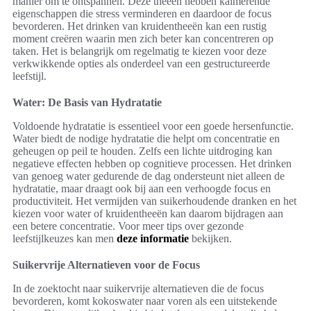
manier om te ontspannen. Deze theeën hebben kalmerende
eigenschappen die stress verminderen en daardoor de focus
bevorderen. Het drinken van kruidentheeën kan een rustig
moment creëren waarin men zich beter kan concentreren op
taken. Het is belangrijk om regelmatig te kiezen voor deze
verkwikkende opties als onderdeel van een gestructureerde
leefstijl.
Water: De Basis van Hydratatie
Voldoende hydratatie is essentieel voor een goede hersenfunctie.
Water biedt de nodige hydratatie die helpt om concentratie en
geheugen op peil te houden. Zelfs een lichte uitdroging kan
negatieve effecten hebben op cognitieve processen. Het drinken
van genoeg water gedurende de dag ondersteunt niet alleen de
hydratatie, maar draagt ook bij aan een verhoogde focus en
productiviteit. Het vermijden van suikerhoudende dranken en het
kiezen voor water of kruidentheeën kan daarom bijdragen aan
een betere concentratie. Voor meer tips over gezonde
leefstijlkeuzes kan men
deze informatie
bekijken.
Suikervrije Alternatieven voor de Focus
In de zoektocht naar suikervrije alternatieven die de focus
bevorderen, komt kokoswater naar voren als een uitstekende