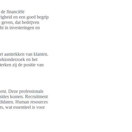
 de financiële
righeid en een goed begrip
e geven, dat bedrijven
ht in investeringen en
et aantrekken van klanten.
arktonderzoek en het
rken zij de positie van
ent. Deze professionals
osities komen. Recruitment
andidaten. Human resources
, wat essentieel is voor