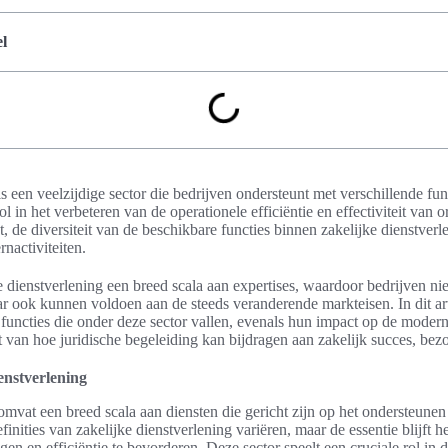
l
is een veelzijdige sector die bedrijven ondersteunt met verschillende fu
rol in het verbeteren van de operationele efficiëntie en effectiviteit van 
t, de diversiteit van de beschikbare functies binnen zakelijke dienstver
nactiviteiten.
e dienstverlening een breed scala aan expertises, waardoor bedrijven niet
r ook kunnen voldoen aan de steeds veranderende markteisen. In dit ar
 functies die onder deze sector vallen, evenals hun impact op de moder
t van hoe juridische begeleiding kan bijdragen aan zakelijk succes, be
ienstverlening
omvat een breed scala aan diensten die gericht zijn op het ondersteunen
finities van zakelijke dienstverlening variëren, maar de essentie blijft h
igen en efficiëntie te bevorderen. Deze sector speelt een cruciale rol in