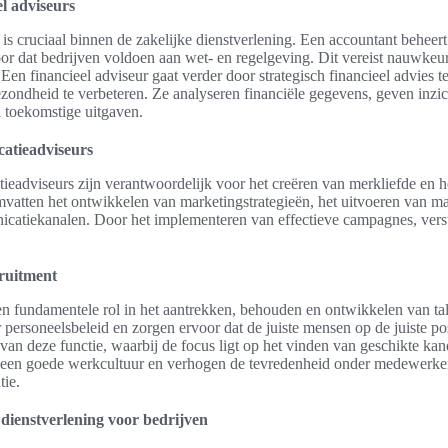
l adviseurs
is cruciaal binnen de zakelijke dienstverlening. Een accountant beheert
voor dat bedrijven voldoen aan wet- en regelgeving. Dit vereist nauwkeu
 Een financieel adviseur gaat verder door strategisch financieel advies t
zondheid te verbeteren. Ze analyseren financiële gegevens, geven inzic
n toekomstige uitgaven.
atieadviseurs
eadviseurs zijn verantwoordelijk voor het creëren van merkliefde en h
mvatten het ontwikkelen van marketingstrategieën, het uitvoeren van m
catiekanalen. Door het implementeren van effectieve campagnes, verste
ruitment
n fundamentele rol in het aantrekken, behouden en ontwikkelen van tal
 personeelsbeleid en zorgen ervoor dat de juiste mensen op de juiste p
 van deze functie, waarbij de focus ligt op het vinden van geschikte k
 een goede werkcultuur en verhogen de tevredenheid onder medewerkers
tie.
 dienstverlening voor bedrijven