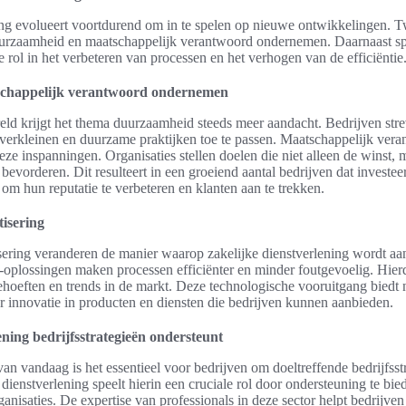
ing evolueert voortdurend om in te spelen op nieuwe ontwikkelingen. T
uurzaamheid en maatschappelijk verantwoord ondernemen. Daarnaast spee
e rol in het verbeteren van processen en het verhogen van de efficiëntie
chappelijk verantwoord ondernemen
eld krijgt het thema duurzaamheid steeds meer aandacht. Bedrijven str
 verkleinen en duurzame praktijken toe te passen. Maatschappelijk ve
eze inspanningen. Organisaties stellen doelen die niet alleen de winst,
bevorderen. Dit resulteert in een groeiend aantal bedrijven dat investeer
om hun reputatie te verbeteren en klanten aan te trekken.
tisering
isering veranderen de manier waarop zakelijke dienstverlening wordt 
-oplossingen maken processen efficiënter en minder foutgevoelig. Hie
ehoeften en trends in de markt. Deze technologische vooruitgang biedt 
r innovatie in producten en diensten die bedrijven kunnen aanbieden.
ening bedrijfsstrategieën ondersteunt
n vandaag is het essentieel voor bedrijven om doeltreffende bedrijfsst
e dienstverlening speelt hierin een cruciale rol door ondersteuning te bi
anisaties. De expertise van professionals in deze sector helpt bedrijven 