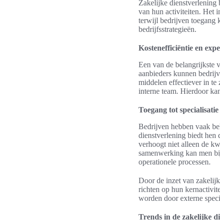
Zakelijke dienstverlening 
van hun activiteiten. Het 
terwijl bedrijven toegang 
bedrijfsstrategieën.
Kostenefficiëntie en expe
Een van de belangrijkste v
aanbieders kunnen bedrijve
middelen effectiever in t
interne team. Hierdoor ka
Toegang tot specialisatie
Bedrijven hebben vaak beho
dienstverlening biedt hen
verhoogt niet alleen de kw
samenwerking kan men bijvo
operationele processen.
Door de inzet van zakelij
richten op hun kernactivi
worden door externe specia
Trends in de zakelijke d