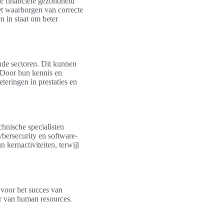
de financiële gezondheid
het waarborgen van correcte
n in staat om beter
nde sectoren. Dit kunnen
. Door hun kennis en
eteringen in prestaties en
hnische specialisten
ybersecurity en software-
kernactiviteiten, terwijl
n voor het succes van
er van human resources.