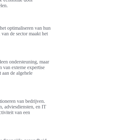
len.
 het optimaliseren van hun
d van de sector maakt het
alleen ondersteuning, maar
n van externe expertise
t aan de algehele
ctioneren van bedrijven.
, adviesdiensten, en IT
tiviteit van een