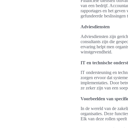
Financiële diensten omvatt
van een bedrijf. Accountan
rapportages en het geven va
gefundeerde beslissingen t
Adviesdiensten
Adviesdiensten zijn geric
consultants zijn die gespe
ervaring helpt men organisa
winstgevendheid.
IT en technische onders
IT ondersteuning en techn
zorgen ervoor dat systeme
implementaties. Door betro
ze zeker zijn van een soe
Voorbeelden van specifie
In de wereld van de zakelij
organisaties. Deze functie
Elk van deze rollen speelt