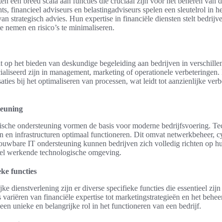
en een breed scala aan functies die cruciaal zijn voor het beheren van 
ts, financieel adviseurs en belastingadviseurs spelen een sleutelrol in 
n strategisch advies. Hun expertise in financiële diensten stelt bedrijve
e nemen en risico’s te minimaliseren.
ht op het bieden van deskundige begeleiding aan bedrijven in verschille
cialiseerd zijn in management, marketing of operationele verbeteringen
ties bij het optimaliseren van processen, wat leidt tot aanzienlijke verb
teuning
ische ondersteuning vormen de basis voor moderne bedrijfsvoering. Tec
n en infrastructuren optimaal functioneren. Dit omvat netwerkbeheer, c
uwbare IT ondersteuning kunnen bedrijven zich volledig richten op hun 
pel werkende technologische omgeving.
ke functies
ke dienstverlening zijn er diverse specifieke functies die essentieel zij
s variëren van financiële expertise tot marketingstrategieën en het behe
 een unieke en belangrijke rol in het functioneren van een bedrijf.