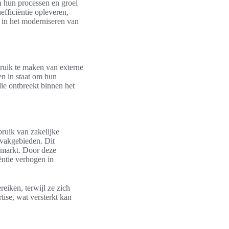
an hun processen en groei
efficiëntie opleveren,
l in het moderniseren van
ruik te maken van externe
en in staat om hun
e ontbreekt binnen het
bruik van zakelijke
 vakgebieden. Dit
e markt. Door deze
ëntie verhogen in
reiken, terwijl ze zich
ise, wat versterkt kan