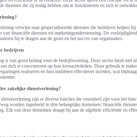
de diensten die zij nodig hebben om te functioneren en zich te ontwikke
erlening?
rlening verwijst naar gespecialiseerde diensten die bedrijven helpen bij
n van financiële diensten tot marketingondersteuning. De veelzijdighei
ieren bij te dragen aan de groei en het succes van organisaties.
or bedrijven
ng is van groot belang voor de bedrijfsvoering. Deze sector biedt niet 
at om zich te concentreren op hun kernactiviteiten. Door gebruik te make
paringen realiseren en hun middelen effectiever inzetten, wat bijdraag
conomie.
der zakelijke dienstverlening?
dienstverlening zijn er diverse functies die essentieel zijn voor het fun
weg worden ingedeeld in drie belangrijke domeinen: financiële diensten
g. Elk van deze domeinen draagt bij aan de algehele efficiëntie en effec