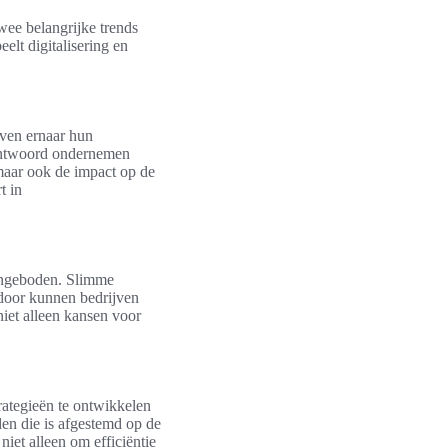
wee belangrijke trends
lt digitalisering en
.
even ernaar hun
rantwoord ondernemen
 maar ook de impact op de
t in
aangeboden. Slimme
rdoor kunnen bedrijven
niet alleen kansen voor
rategieën te ontwikkelen
eden die is afgestemd op de
niet alleen om efficiëntie