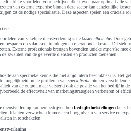
biedt talrijke voordelen voor bedrijven die streven naar optimalisatie v
inzetten van externe expertise binnen deze sector kan aanzienlijke kosten
krijgen tot de nodige specialisatie. Deze aspecten spelen een cruciale ro
rtise
oordelen van zakelijke dienstverlening is de
kostenefficiëntie
. Door geb
n besparen op salarissen, trainingen en operationele kosten. Dit stelt h
e zetten. Externe professionals brengen bovendien unieke
expertise
mee di
n de kwaliteit van de geleverde diensten en producten toenemen.
efte aan specifieke kennis die niet altijd intern beschikbaar is. Het ge
 de mogelijkheid om te profiteren van
specialisatie
binnen verschillende
aliteit van de output, maar versterkt ook de positie van het bedrijf in d
orbeeld de effectiviteit van marketingstrategieën verbeteren of effici
ke dienstverlening kunnen bedrijven hun
bedrijfsdoelstellingen
beter be
teiten. Klanten verwachten immers een hoog niveau van service en expert
listen in te schakelen.
ienstverlening