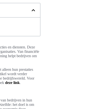
ncties en diensten. Deze
organisaties. Van financiële
lening helpt bedrijven om
 alleen hun prestaties
tikel wordt verder
ne bedrijfswereld. Voor
zoek
deze link
.
 van bedrijven in hun
etzelfde: het doel is om
 de economie door