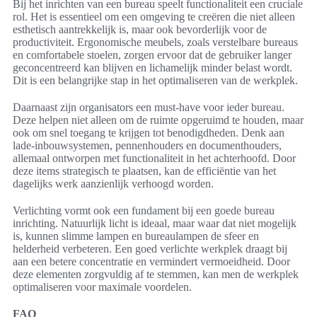
Bij het inrichten van een bureau speelt functionaliteit een cruciale
rol. Het is essentieel om een omgeving te creëren die niet alleen
esthetisch aantrekkelijk is, maar ook bevorderlijk voor de
productiviteit. Ergonomische meubels, zoals verstelbare bureaus
en comfortabele stoelen, zorgen ervoor dat de gebruiker langer
geconcentreerd kan blijven en lichamelijk minder belast wordt.
Dit is een belangrijke stap in het optimaliseren van de werkplek.
Daarnaast zijn organisators een must-have voor ieder bureau.
Deze helpen niet alleen om de ruimte opgeruimd te houden, maar
ook om snel toegang te krijgen tot benodigdheden. Denk aan
lade-inbouwsystemen, pennenhouders en documenthouders,
allemaal ontworpen met functionaliteit in het achterhoofd. Door
deze items strategisch te plaatsen, kan de efficiëntie van het
dagelijks werk aanzienlijk verhoogd worden.
Verlichting vormt ook een fundament bij een goede bureau
inrichting. Natuurlijk licht is ideaal, maar waar dat niet mogelijk
is, kunnen slimme lampen en bureaulampen de sfeer en
helderheid verbeteren. Een goed verlichte werkplek draagt bij
aan een betere concentratie en vermindert vermoeidheid. Door
deze elementen zorgvuldig af te stemmen, kan men de werkplek
optimaliseren voor maximale voordelen.
FAQ