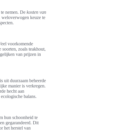
ng te nemen. De
kosten van
en weloverwogen keuze te
specten.
. Veel voorkomende
 soorten, zoals teakhout,
elijken van prijzen in
g is uit duurzaam beheerde
ijke manier is verkregen.
rde hecht aan
 ecologische balans.
 om hun schoonheid te
en gegarandeerd. Dit
r het herstel van