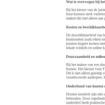
Wat te overwegen bij he
Bij het kiezen van de juis
hout
kunnen sterk variëren
maken die niet alleen aan
Kosten en beschikbaarh
De
beschikbaarheid
van be
houtsoorten zoals eiken en
kunnen hogere kosten met 
lokale winkels en online k
Duurzaamheid en milieu
Bij het maken van een
du
bossen. Het kiezen voor FS
Dit is niet alleen gunsti
verantwoorde aankopen. Ho
Onderhoud van houten m
Houten meubels zijn niet 
behouden. Door regelmati
onderdeel biedt praktisch