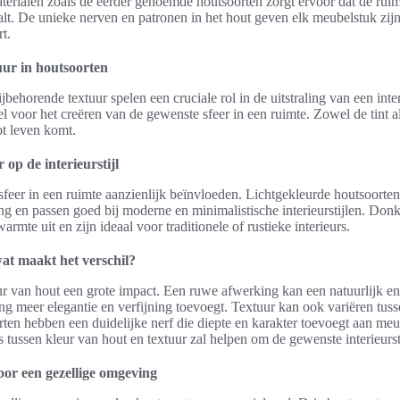
terialen zoals de eerder genoemde houtsoorten zorgt ervoor dat de ruim
raalt. De unieke nerven en patronen in het hout geven elk meubelstuk zij
t.
uur in houtsoorten
jbehorende textuur spelen een cruciale rol in de uitstraling van een inte
ieel voor het creëren van de gewenste sfeer in een ruimte. Zowel de tint 
tot leven komt.
 op de interieurstijl
sfeer in een ruimte aanzienlijk beïnvloeden. Lichtgekleurde houtsoorte
ling en passen goed bij moderne en minimalistische interieurstijlen. Don
armte uit en zijn ideaal voor traditionele of rustieke interieurs.
at maakt het verschil?
uur van hout een grote impact. Een ruwe afwerking kan een natuurlijk e
ng meer elegantie en verfijning toevoegt. Textuur kan ook variëren tuss
ten hebben een duidelijke nerf die diepte en karakter toevoegt aan meu
s tussen kleur van hout en textuur zal helpen om de gewenste interieursti
oor een gezellige omgeving