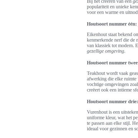
Bij het creëren van een
ge
populariteit en unieke ke
voor een warme en uitnod
Houtsoort nummer één:
Eikenhout staat bekend om
kenmerkende nerf die de na
van klassiek tot modern. E
gezellige omgeving
.
Houtsoort nummer twee
Teakhout wordt vaak geass
afwerking die elke ruimte 
vochtige omgevingen zoals
creëert ook een intieme sf
Houtsoort nummer drie
Vurenhout is een uitsteken
uniforme kleur, wat het pe
te passen aan elke stijl. 
ideaal voor gezinnen en so