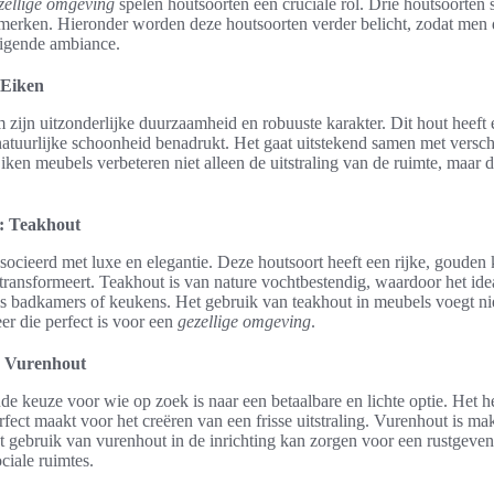
zellige omgeving
spelen houtsoorten een cruciale rol. Drie houtsoorten 
nmerken. Hieronder worden deze houtsoorten verder belicht, zodat men
igende ambiance.
 Eiken
 zijn uitzonderlijke duurzaamheid en robuuste karakter. Dit hout heeft
tuurlijke schoonheid benadrukt. Het gaat uitstekend samen met verschil
iken meubels verbeteren niet alleen de uitstraling van de ruimte, maar 
: Teakhout
ocieerd met luxe en elegantie. Deze houtsoort heeft een rijke, gouden 
transformeert. Teakhout is van nature vochtbestendig, waardoor het idea
 badkamers of keukens. Het gebruik van teakhout in meubels voegt niet 
eer die perfect is voor een
gezellige omgeving
.
: Vurenhout
de keuze voor wie op zoek is naar een betaalbare en lichte optie. Het h
rfect maakt voor het creëren van een frisse uitstraling. Vurenhout is m
Het gebruik van vurenhout in de inrichting kan zorgen voor een rustgev
ciale ruimtes.