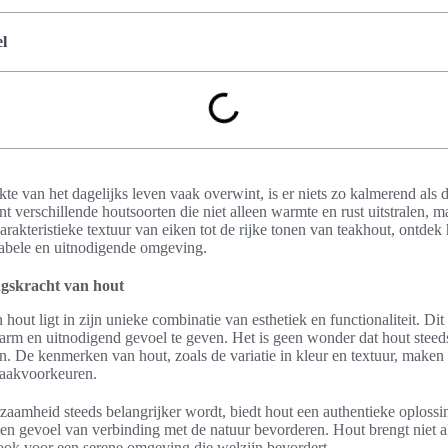
l
te van het dagelijks leven vaak overwint, is er niets zo kalmerend als 
ent verschillende houtsoorten die niet alleen warmte en rust uitstralen, 
karakteristieke textuur van eiken tot de rijke tonen van teakhout, ontdek
tabele en uitnodigende omgeving.
ngskracht van hout
out ligt in zijn unieke combinatie van esthetiek en functionaliteit. Dit 
rm en uitnodigend gevoel te geven. Het is geen wonder dat hout steed
ign. De kenmerken van hout, zoals de variatie in kleur en textuur, maken 
smaakvoorkeuren.
zaamheid steeds belangrijker wordt, biedt hout een authentieke oplossi
 een gevoel van verbinding met de natuur bevorderen. Hout brengt niet a
 ook voor een serene omgeving die welzijn bevordert.