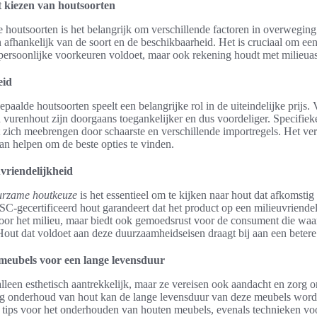
t kiezen van houtsoorten
te houtsoorten is het belangrijk om verschillende factoren in overwegi
 afhankelijk van de soort en de beschikbaarheid. Het is cruciaal om e
 persoonlijke voorkeuren voldoet, maar ook rekening houdt met milieua
eid
paalde houtsoorten speelt een belangrijke rol in de uiteindelijke prijs
 vurenhout zijn doorgaans toegankelijker en dus voordeliger. Specifieke
zich meebrengen door schaarste en verschillende importregels. Het verg
an helpen om de beste opties te vinden.
vriendelijkheid
urzame houtkeuze
is het essentieel om te kijken naar hout dat afkomsti
C-gecertificeerd hout garandeert dat het product op een milieuvriendel
g voor het milieu, maar biedt ook gemoedsrust voor de consument die waa
ut dat voldoet aan deze duurzaamheidseisen draagt bij aan een betere
eubels voor een lange levensduur
alleen esthetisch aantrekkelijk, maar ze vereisen ook aandacht en zorg
g onderhoud van hout kan de lange levensduur van deze meubels word
e tips voor het onderhouden van houten meubels, evenals technieken voo