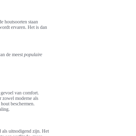
de houtsoorten staan
wordt ervaren. Het is dan
 van de meest
populaire
n gevoel van comfort.
or zowel moderne als
et hout beschermen.
aling.
 als uitnodigend zijn. Het