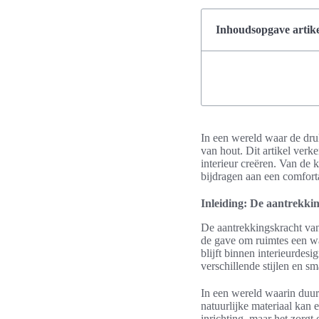
Inhoudsopgave artike
In een wereld waar de druk
van hout. Dit artikel verk
interieur creëren. Van de 
bijdragen aan een comfor
Inleiding: De aantrekki
De aantrekkingskracht van h
de gave om ruimtes een wa
blijft binnen interieurdes
verschillende stijlen en 
In een wereld waarin duur
natuurlijke materiaal kan
inrichting, maar het zorgt