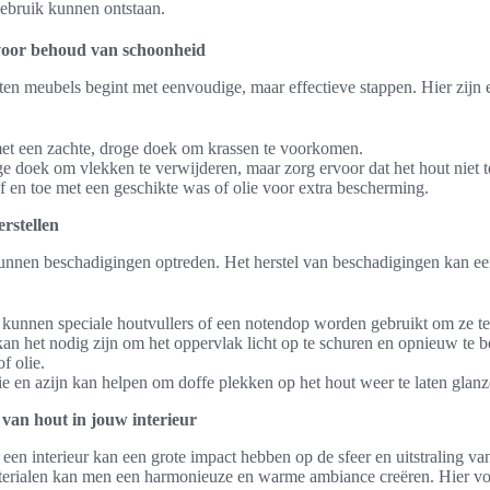
ebruik kunnen ontstaan.
oor behoud van schoonheid
n meubels begint met eenvoudige, maar effectieve stappen. Hier zijn 
met een zachte, droge doek om krassen te voorkomen.
e doek om vlekken te verwijderen, maar zorg ervoor dat het hout niet t
f en toe met een geschikte was of olie voor extra bescherming.
rstellen
kunnen beschadigingen optreden. Het herstel van beschadigingen kan een
 kunnen speciale houtvullers of een notendop worden gebruikt om ze t
kan het nodig zijn om het oppervlak licht op te schuren en opnieuw te 
f olie.
e en azijn kan helpen om doffe plekken op het hout weer te laten glanz
 van hout in jouw interieur
 een interieur kan een grote impact hebben op de sfeer en uitstraling van
erialen kan men een harmonieuze en warme ambiance creëren. Hier vol