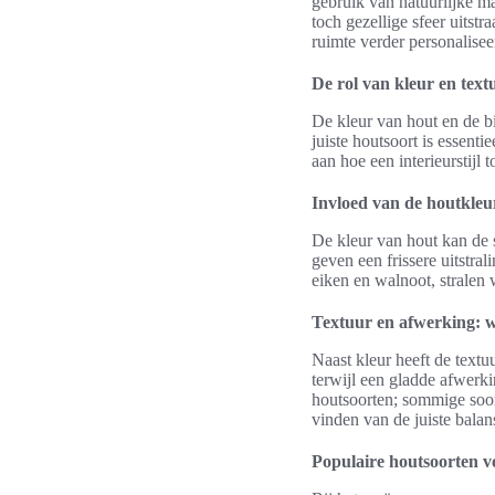
gebruik van natuurlijke ma
toch gezellige sfeer uitst
ruimte verder personaliseer
De rol van kleur en text
De kleur van hout en de bi
juiste houtsoort is essent
aan hoe een interieurstijl 
Invloed van de houtkleur
De kleur van hout kan de 
geven een frissere uitstra
eiken en walnoot, stralen w
Textuur en afwerking: w
Naast kleur heeft de text
terwijl een gladde afwerki
houtsoorten; sommige soor
vinden van de juiste balan
Populaire houtsoorten v