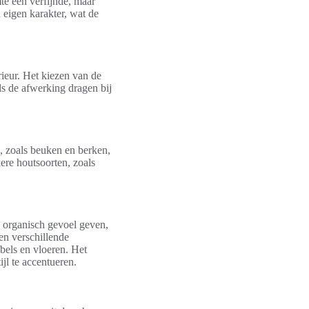
te een verfijnde, maar
n eigen karakter, wat de
rieur. Het kiezen van de
als de afwerking dragen bij
n, zoals beuken en berken,
kere houtsoorten, zoals
n organisch gevoel geven,
en verschillende
bels en vloeren. Het
jl te accentueren.