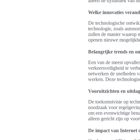
alleen de dynamiek van d
Welke innovaties verand
De technologische ontwikk
technologie, zoals autonom
zullen de manier waarop 
openen nieuwe mogelijkhe
Belangrijke trends en o
Een van de meest opvallen
verkeersveiligheid te verb
netwerken de snelheden v
werken. Deze technologisc
Vooruitzichten en uitda
De toekomstvisie op techn
noodzaak voor regelgeving 
om een evenwichtige benad
alleen gericht zijn op voo
De impact van Internet 