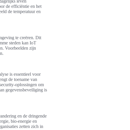
dagelijks leven
 de efficiëntie en het
eeld de temperatuur en
geving te creëren. Dit
limme steden kan IoT
en. Voorbeelden zijn
n.
yse is essentieel voor
brengt de toename van
security-oplossingen om
an gegevensbeveiliging is
randering en de dringende
rgie, bio-energie en
anisaties zetten zich in