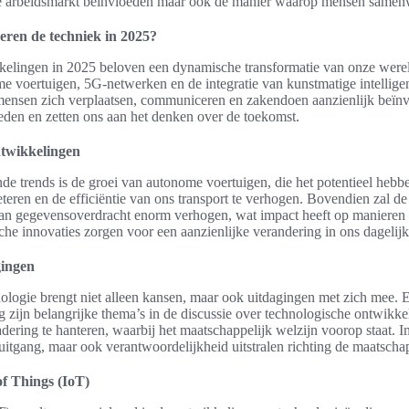
e arbeidsmarkt beïnvloeden maar ook de manier waarop mensen samen
eren de techniek in 2025?
elingen in 2025 beloven een dynamische transformatie van onze wereld
e voertuigen, 5G-netwerken en de integratie van kunstmatige intelligent
mensen zich verplaatsen, communiceren en zakendoen aanzienlijk beïnv
den en zetten ons aan het denken over de toekomst.
ntwikkelingen
de trends is de groei van autonome voertuigen, die het potentieel heb
eteren en de efficiëntie van ons transport te verhogen. Bovendien zal de
an gegevensoverdracht enorm verhogen, wat impact heeft op maniere
he innovaties zorgen voor een aanzienlijke verandering in ons dagelij
gingen
ologie brengt niet alleen kansen, maar ook uitdagingen met zich mee. E
zijn belangrijke thema’s in de discussie over technologische ontwikkel
ering te hanteren, waarbij het maatschappelijk welzijn voorop staat. I
ruitgang, maar ook verantwoordelijkheid uitstralen richting de maatschap
of Things (IoT)