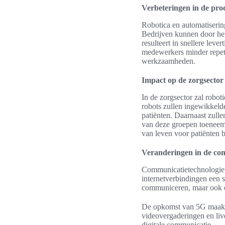
Verbeteringen in de prod
Robotica en automatisering
Bedrijven kunnen door het 
resulteert in snellere lev
medewerkers minder repeti
werkzaamheden.
Impact op de zorgsector
In de zorgsector zal robot
robots zullen ingewikkelde
patiënten. Daarnaast zull
van deze groepen toeneemt.
van leven voor patiënten 
Veranderingen in de co
Communicatietechnologie 
internetverbindingen een s
communiceren, maar ook 
De opkomst van 5G maakt 
videovergaderingen en liv
digitale communicatie.