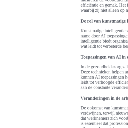
efficiëntie en gemak. Het
waarbij zij niet alleen o
De rol van kunstmatige in
Kunstmatige intelligentie
name door AI toepassingen 
intelligentie biedt organi
wat leidt tot verbeterde b
Toepassingen van AI in 
In de gezondheidszorg zal 
Deze technieken helpen art
kunnen AI toepassingen hel
leidt tot verhoogde effici
aan de constante verander
Veranderingen in de ar
De opkomst van kunstmatig
verdwijnen, terwijl nieuw
dat werknemers zich voor
is essentieel dat professi