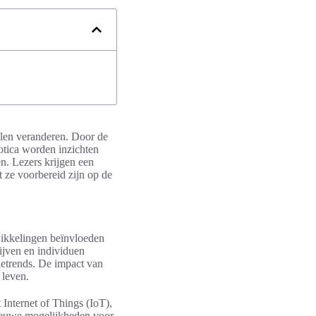
llen veranderen. Door de
otica worden inzichten
n. Lezers krijgen een
 ze voorbereid zijn op de
wikkelingen beïnvloeden
rijven en individuen
ietrends. De impact van
 leven.
 Internet of Things (IoT),
nieuwe mogelijkheden voor