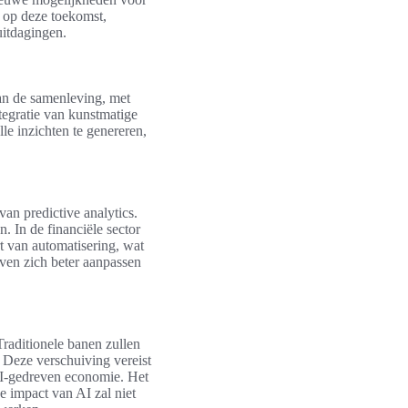
n op deze toekomst,
uitdagingen.
van de samenleving, met
ntegratie van kunstmatige
le inzichten te genereren,
van predictive analytics.
. In de financiële sector
rt van automatisering, wat
jven zich beter aanpassen
raditionele banen zullen
 Deze verschuiving vereist
AI-gedreven economie. Het
e impact van AI zal niet