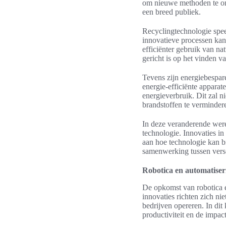
om nieuwe methoden te ont
een breed publiek.
Recyclingtechnologie spee
innovatieve processen kan
efficiënter gebruik van nat
gericht is op het vinden v
Tevens zijn energiebespar
energie-efficiënte apparat
energieverbruik. Dit zal n
brandstoffen te verminder
In deze veranderende were
technologie. Innovaties in
aan hoe technologie kan 
samenwerking tussen versc
Robotica en automatiser
De opkomst van robotica e
innovaties richten zich ni
bedrijven opereren. In dit
productiviteit en de impac