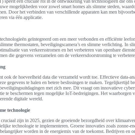
T) speelt een cruciale rol in de ontwikkeling van technologieën die ons 
euwe mogelijkheden voor zowel smart homes als slimme steden, waardoor
men. Door het verbinden van verschillende apparaten kan men bijvoorb
ren via één applicatie.
-technologieën geïntegreerd om een meer verbonden en efficiënte leefom
slimme thermostaten, beveiligingscamera’s en slimme verlichting. In s
timalisatie van verkeersstromen en het verbeteren van openbare dienst
en die gegevens verzamelen om de verkeersdoorstroming te verbetere
ing
t ook de hoeveelheid data die verzameld wordt toe. Effectieve data-anal
eze gegevens te halen en betere beslissingen te maken. Tegelijkertijd 
eveiligingsuitdagingen met zich mee. Dit vraagt om innovatieve cyber
tie te beschermen tegen mogelijke IoT-bedreigingen. Het waarborgen v
uerende digitale wereld.
me technologie
cruciaal zijn in 2025, gezien de groeiende bezorgdheid over klimaatve
lijke technologie te implementeren. Groene innovaties zoals zonne-ene
belangrijker worden in de energiemix van de toekomst. Bedrijven en org