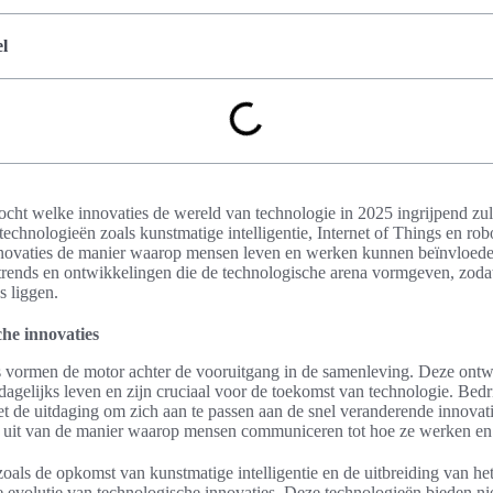
l
rzocht welke innovaties de wereld van technologie in 2025 ingrijpend zu
echnologieën zoals kunstmatige intelligentie, Internet of Things en rob
nnovaties de manier waarop mensen leven en werken kunnen beïnvloede
 trends en ontwikkelingen die de technologische arena vormgeven, zodat
s liggen.
che innovaties
s vormen de motor achter de vooruitgang in de samenleving. Deze ont
 dagelijks leven en zijn cruciaal voor de toekomst van technologie. Bed
 de uitdaging om zich aan te passen aan de snel veranderende innovat
ch uit van de manier waarop mensen communiceren tot hoe ze werken en
oals de opkomst van kunstmatige intelligentie en de uitbreiding van het
de evolutie van technologische innovaties. Deze technologieën bieden 