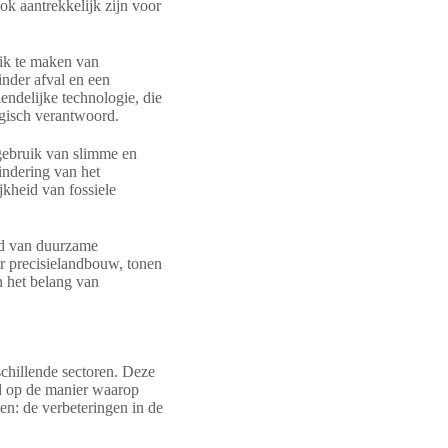
k aantrekkelijk zijn voor
uik te maken van
inder afval en een
iendelijke technologie, die
ogisch verantwoord.
gebruik van slimme en
indering van het
jkheid van fossiele
ied van duurzame
or precisielandbouw, tonen
 het belang van
chillende sectoren. Deze
ed op de manier waarop
nen: de verbeteringen in de