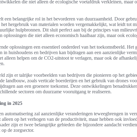
wikkelen die niet alleen de ecologische voetafdruk verkleinen, maar oo
lt een belangrijke rol in het bevorderen van duurzaamheid. Door gebr
 het hergebruik van materialen worden vergemakkelijkt, wat leidt tot m
uurlijke hulpbronnen. Dit sluit perfect aan bij de principes van milieuvr
an oplossingen die niet alleen economisch haalbaar zijn, maar ook ecol
ende oplossingen een essentieel onderdeel van het toekomstbeeld. Het 
en in huishoudens en bedrijven kan bijdragen aan een aanzienlijke verm
iet alleen helpen om de CO2-uitstoot te verlagen, maar ook de afhankeli
en.
ld zijn er talrijke voorbeelden van bedrijven die pionieren op het geb
 de landbouw, zoals verticale boerderijen en het gebruik van drones vo
bijdragen aan een groenere toekomst. Deze ontwikkelingen benadrukken
hillende sectoren om duurzame vooruitgang te realiseren.
ing in 2025
n automatisering zal aanzienlijke veranderingen teweegbrengen in vers
et alleen op het verhogen van de productiviteit, maar hebben ook invlo
 kader zijn er twee belangrijke gebieden die bijzondere aandacht verdie
t op de zorgsector.