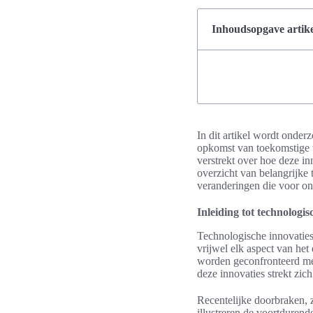
Inhoudsopgave artike
In dit artikel wordt onde
opkomst van toekomstige t
verstrekt over hoe deze i
overzicht van belangrijke
veranderingen die voor on
Inleiding tot technologis
Technologische innovatie
vrijwel elk aspect van het
worden geconfronteerd met
deze innovaties strekt zi
Recentelijke doorbraken, z
illustreren de voortduren