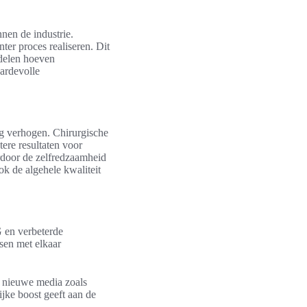
nnen de industrie.
ter proces realiseren. Dit
ddelen hoeven
ardevolle
rg verhogen. Chirurgische
tere resultaten voor
rdoor de zelfredzaamheid
ok de algehele kwaliteit
G en verbeterde
nsen met elkaar
 nieuwe media zoals
jke boost geeft aan de