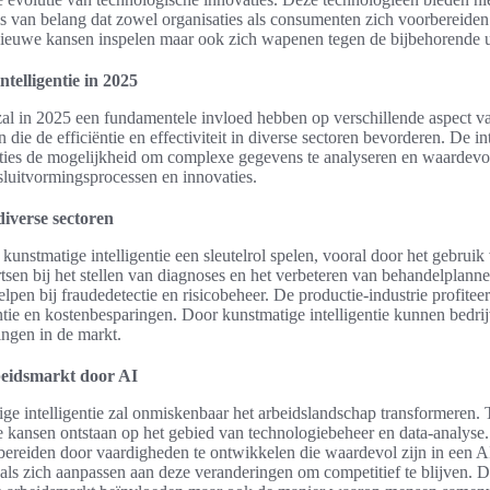
 is van belang dat zowel organisaties als consumenten zich voorbereide
p nieuwe kansen inspelen maar ook zich wapenen tegen de bijbehorende 
telligentie in 2025
 zal in 2025 een fundamentele invloed hebben op verschillende aspect 
die de efficiëntie en effectiviteit in diverse sectoren bevorderen. De i
saties de mogelijkheid om complexe gegevens te analyseren en waardevol
esluitvormingsprocessen en innovaties.
diverse sectoren
kunstmatige intelligentie een sleutelrol spelen, vooral door het gebruik 
sen bij het stellen van diagnoses en het verbeteren van behandelplannen
pen bij fraudedetectie en risicobeheer. De productie-industrie profitee
ëntie en kostenbesparingen. Door kunstmatige intelligentie kunnen bedri
ingen in de markt.
beidsmarkt door AI
e intelligentie zal onmiskenbaar het arbeidslandschap transformeren. T
e kansen ontstaan op het gebied van technologiebeheer en data-analyse.
bereiden door vaardigheden te ontwikkelen die waardevol zijn in een 
onals zich aanpassen aan deze veranderingen om competitief te blijven. D