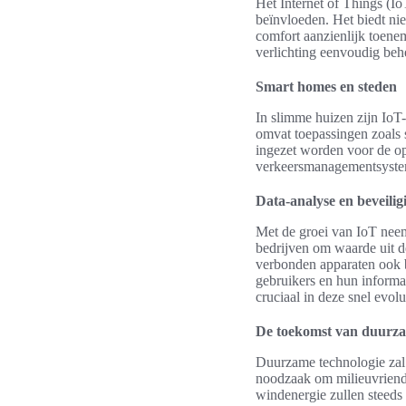
Het Internet of Things (Io
beïnvloeden. Het biedt ni
comfort aanzienlijk toene
verlichting eenvoudig behe
Smart homes en steden
In slimme huizen zijn IoT
omvat toepassingen zoals 
ingezet worden voor de op
verkeersmanagementsystem
Data-analyse en beveilig
Met de groei van IoT neem
bedrijven om waarde uit d
verbonden apparaten ook b
gebruikers en hun informa
cruciaal in deze snel evol
De toekomst van duurza
Duurzame technologie zal 
noodzaak om milieuvriende
windenergie zullen steeds 