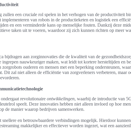
uctiviteit
 zullen een cruciale rol spelen in het verhogen van de productiviteit bi
implementeren van robots in de productieketen en logistiek een efficiën
ertijden en een verminderde kans op menselijke fouten. Dankzij deze mi
tieve taken uit te voeren, waardoor zij zich kunnen richten op meer wa
ica bijdragen aan zorginnovaties die de kwaliteit van de gezondheidszo
 ingrepen nauwkeuriger maken, wat leidt tot kortere hersteltijden en be
en zorgrobots ouderen en mensen met een beperking ondersteunen, waa
 Dit zal niet alleen de efficiëntie van zorgverleners verbeteren, maar o
bevorderen.
mmunicatietechnologie
ondergaat revolutionaire
ontwikkelingen
, waarbij de introductie van 5
leutelrol speelt. Deze innovaties hebben niet alleen invloed op hoe me
op de manier waarop bedrijven samenwerken.
snellere en betrouwbaardere verbindingen mogelijk. Hierdoor kunnen
estreaming makkelijker en effectiever worden ingezet, wat een aanzienli