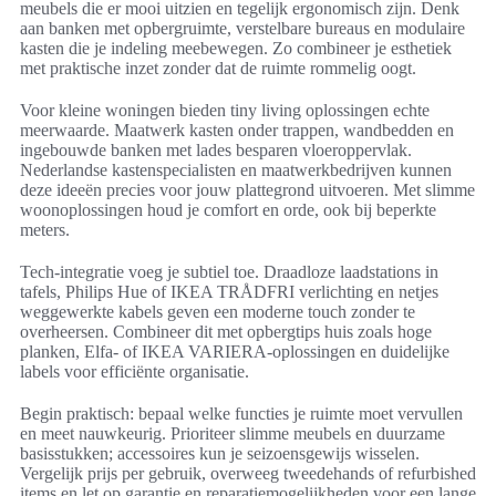
meubels die er mooi uitzien en tegelijk ergonomisch zijn. Denk
aan banken met opbergruimte, verstelbare bureaus en modulaire
kasten die je indeling meebewegen. Zo combineer je esthetiek
met praktische inzet zonder dat de ruimte rommelig oogt.
Voor kleine woningen bieden tiny living oplossingen echte
meerwaarde. Maatwerk kasten onder trappen, wandbedden en
ingebouwde banken met lades besparen vloeroppervlak.
Nederlandse kastenspecialisten en maatwerkbedrijven kunnen
deze ideeën precies voor jouw plattegrond uitvoeren. Met slimme
woonoplossingen houd je comfort en orde, ook bij beperkte
meters.
Tech-integratie voeg je subtiel toe. Draadloze laadstations in
tafels, Philips Hue of IKEA TRÅDFRI verlichting en netjes
weggewerkte kabels geven een moderne touch zonder te
overheersen. Combineer dit met opbergtips huis zoals hoge
planken, Elfa- of IKEA VARIERA-oplossingen en duidelijke
labels voor efficiënte organisatie.
Begin praktisch: bepaal welke functies je ruimte moet vervullen
en meet nauwkeurig. Prioriteer slimme meubels en duurzame
basisstukken; accessoires kun je seizoensgewijs wisselen.
Vergelijk prijs per gebruik, overweeg tweedehands of refurbished
items en let op garantie en reparatiemogelijkheden voor een lange