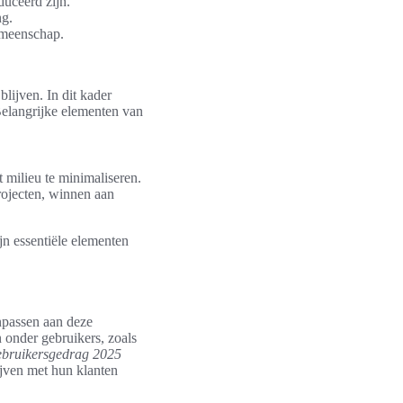
uceerd zijn.
ng.
emeenschap.
lijven. In dit kader
Belangrijke elementen van
milieu te minimaliseren.
rojecten, winnen aan
jn essentiële elementen
npassen aan deze
 onder gebruikers, zoals
ebruikersgedrag 2025
ijven met hun klanten