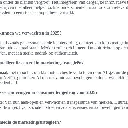
 onder de klanten vergroot. Het integreren van dergelijke innovatieve 
edrijven niet alleen helpen zich te onderscheiden, maar ook om relevan
 bieden in een steeds competitievere markt.
kunnen we verwachten in 2025?
ends zoals gepersonaliseerde klantervaring, de inzet van kunstmatige int
arantie centraal staan. Merken zullen zich meer dan ooit richten op de
n, met een sterke nadruk op authenticiteit.
ntelligentie een rol in marketingstrategieën?
maakt het mogelijk om klantinteracties te verbeteren door AI-gestuurde p
 Netflix gebruiken AI om relevante aanbevelingen te doen, wat leidt t
redenheid.
te veranderingen in consumentengedrag voor 2025?
ster van hun aankopen en verwachten transparantie van merken. Duurz
ls de impact van sociale invloeden zoals recensies en aanbevelingen va
 media de marketingstrategieën?