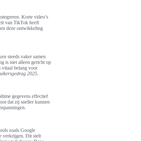
integreren. Korte video’s
eit van TikTok heeft
ten deze ontwikkeling
ken steeds vaker samen
 is niet alleen gericht op
 vitaal belang voor
uikersgedrag 2025
.
ltime gegevens effectief
or dat zij sneller kunnen
inspanningen.
Tools zoals Google
verkrijgen. Dit stelt