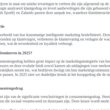
drijven in staat om unieke ervaringen te creëren die zijn afgestemd op d
ogie analyseert klantgedrag en levert aanbevelingen die zijn gebaseerd
ls Spotify en Zalando passen deze aanpak toe, waardoor klantinteractie
tie
orbeeld van hoe kunstmatige intelligentie marketing herdefinieert. Deze 
oorden op klantvragen, verbeteren de klantervaring en verlagen de wa
ebben, wat de tevredenheid en loyaliteit verhoogt.
domineren in 2025?
umentengedrag hebben grote impact op de marketingstrategieën van be
euzes en deze evolutie biedt zowel kansen als uitdagingen voor merke
 praktijken neemt toe, wat bedrijven dwingt om hun marketingcommunic
e passen. In 2025 zien we duidelijke trends in het koopgedrag die de 
umentengedrag
 zijn van de significante verschuivingen in consumentengedrag. Steed
en die sociaal verantwoord en duurzaam zijn. Deze keuze wordt mede 