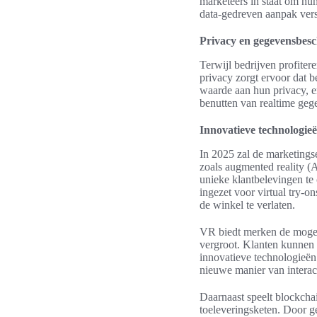
marketeers in staat om hu
data-gedreven aanpak verst
Privacy en gegevensbes
Terwijl bedrijven profite
privacy zorgt ervoor dat 
waarde aan hun privacy, e
benutten van realtime geg
Innovatieve technologie
In 2025 zal de marketings
zoals augmented reality (A
unieke klantbelevingen te
ingezet voor virtual try-
de winkel te verlaten.
VR biedt merken de mogel
vergroot. Klanten kunnen 
innovatieve technologieën
nieuwe manier van interac
Daarnaast speelt blockchai
toeleveringsketen. Door g