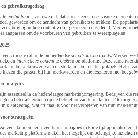
 en gebruikersgedrag
iale media trends
, zien we dat platforms steeds meer visuele elementen 
ntieel geworden om de aandacht van gebruikers te trekken. De popularit
en verschuiving in hoe content wordt gecreëerd en gedeeld. Merken moe
 aanpassen om de voorkeuren van gebruikers te weerspiegelen.
 2025
t een cruciale rol in de binnenlandse
sociale media trends
. Merken wer
tieke en
interactieve content
te creëren op platforms. Deze samenwerking
ook om het opbouwen van een sterke relatie met het publiek. Het is van
te kiezen die passen bij hun merkwaarden en die resoneren met het
gebr
en analytics
zijn essentieel in de hedendaagse marketingomgeving. Bedrijven die rea
egieën beter afstemmen op de behoeften van hun klanten. Dit zorgt ervo
 in klantgedrag, wat cruciaal is voor het verbeteren van hun marketing
voor strategieën
egevens kunnen bedrijven hun campagnes in korte tijd optimaliseren. 
tics marketing platforms maken het mogelijk om belangrijke inzichten te 