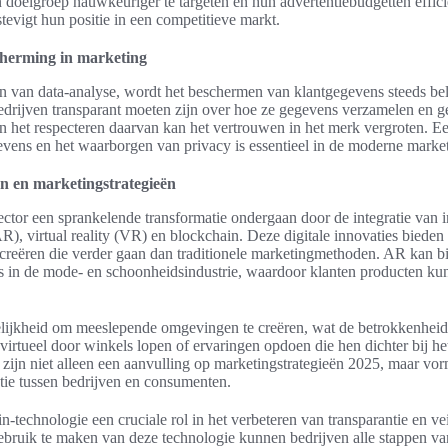
n doelgroep nauwkeuriger te targeten en hun advertentiebudgetten effici
evigt hun positie in een competitieve markt.
cherming in marketing
ren van data-analyse, wordt het beschermen van klantgegevens steeds be
bedrijven transparant moeten zijn over hoe ze gegevens verzamelen en 
n het respecteren daarvan kan het vertrouwen in het merk vergroten. Ee
evens en het waarborgen van privacy is essentieel in de moderne market
ën en marketingstrategieën
ector een sprankelende transformatie ondergaan door de integratie van 
R), virtual reality (VR) en blockchain. Deze digitale innovaties biede
 creëren die verder gaan dan traditionele marketingmethoden. AR kan 
ons in de mode- en schoonheidsindustrie, waardoor klanten producten k
ijkheid om meeslepende omgevingen te creëren, wat de betrokkenheid 
virtueel door winkels lopen of ervaringen opdoen die hen dichter bij h
 zijn niet alleen een aanvulling op marketingstrategieën 2025, maar vo
tie tussen bedrijven en consumenten.
n-technologie een cruciale rol in het verbeteren van transparantie en ve
ebruik te maken van deze technologie kunnen bedrijven alle stappen va