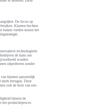
ënter te beheren. Deze
langrijker. De focus op
gebruiken. Klanten hechten
n balans vinden tussen het
ingstrategie.
innovatieve technologieën
n bedrijven de kans om
bijvoorbeeld worden
unnen uitproberen zonder
van klanten aanzienlijk
et merk brengen. Deze
rmen ook de kern van een
iligheid binnen de
n het productieproces