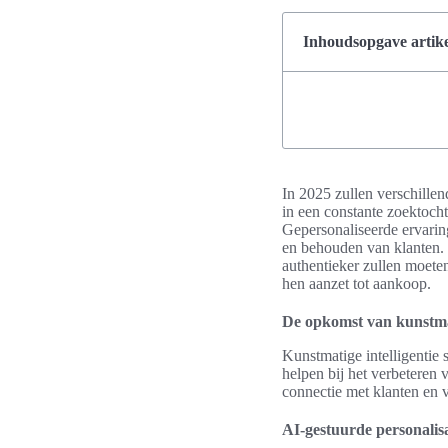
Inhoudsopgave artike
In 2025 zullen verschille
in een constante zoektoch
Gepersonaliseerde ervaring
en behouden van klanten. 
authentieker zullen moete
hen aanzet tot aankoop.
De opkomst van kunstmat
Kunstmatige intelligentie 
helpen bij het verbeteren 
connectie met klanten en 
AI-gestuurde personalisa