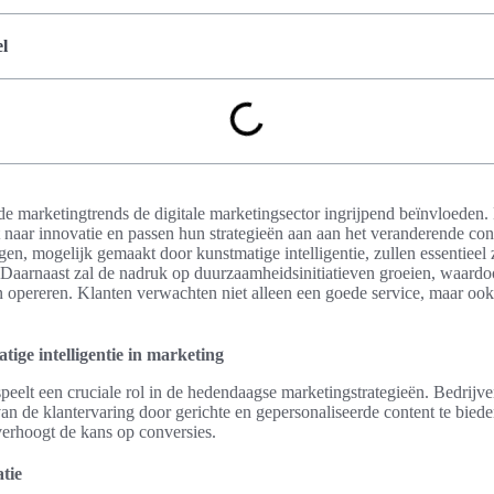
l
nde marketingtrends de digitale marketingsector ingrijpend beïnvloeden.
t naar innovatie en passen hun strategieën aan aan het veranderende c
en, mogelijk gemaakt door kunstmatige intelligentie, zullen essentieel 
Daarnaast zal de nadruk op duurzaamheidsinitiatieven groeien, waardo
n opereren. Klanten verwachten niet alleen een goede service, maar oo
ige intelligentie in marketing
speelt een cruciale rol in de hedendaagse marketingstrategieën. Bedrij
van de klantervaring door gerichte en gepersonaliseerde content te bieden
verhoogt de kans op conversies.
tie