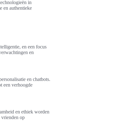
technologieën in
te en authentieke
elligentie, en een focus
 verwachtingen en
ersonalisatie en chatbots.
ot een verhoogde
aamheid en ethiek worden
n vrienden op