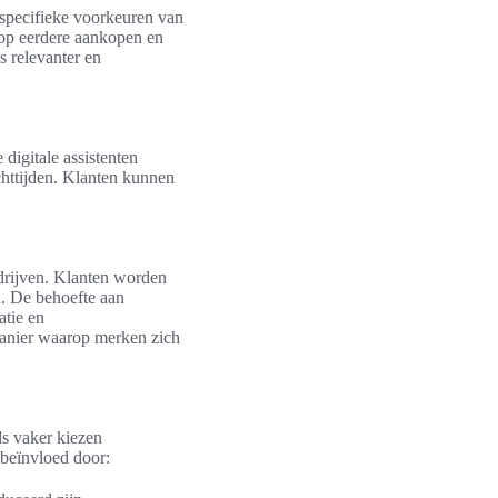
e specifieke voorkeuren van
 op eerdere aankopen en
s relevanter en
digitale assistenten
chttijden. Klanten kunnen
drijven. Klanten worden
n. De behoefte aan
atie en
manier waarop merken zich
s vaker kiezen
beïnvloed door: