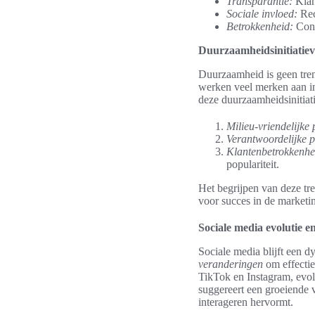
Transparantie:
Klan
Sociale invloed:
Rec
Betrokkenheid:
Cons
Duurzaamheidsinitiatie
Duurzaamheid is geen trend
werken veel merken aan in
deze duurzaamheidsinitiat
Milieu-vriendelijke
Verantwoordelijke p
Klantenbetrokkenhe
populariteit.
Het begrijpen van deze tr
voor succes in de marketi
Sociale media evolutie e
Sociale media blijft een 
veranderingen
om effectie
TikTok en Instagram, evol
suggereert een groeiende 
interageren hervormt.