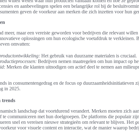
ten willen weten waar hun producten vandaan komen en hoe ze geprod
ensies en aanbevelingen spelen een belangrijke rol bij de besluitvormi
umenten geven de voorkeur aan merken die zich inzetten voor hun g
ven
 meer, maar een vereiste geworden voor bedrijven die relevant willen b
novatieve oplossingen om hun ecologische voetafdruk te verkleinen. 
ieven omvatten:
 productontwikkeling:
Het gebruik van duurzame materialen is cruciaal.
roductieprocessen:
Bedrijven nemen maatregelen om hun impact op het 
id:
Merken die klanten uitnodigen om actief deel te nemen aan milieup
ends in consumentengedrag en de focus op duurzaamheidsinitiatieven zi
ng in 2025.
n trends
dynamisch landschap dat voortdurend verandert. Merken moeten zich aa
f te communiceren met hun doelgroepen. De platforms die populair zijn
ueren snel en vereisen nieuwe strategieën om relevant te blijven. Het
g
voorkeur voor visuele content en interactie, wat de manier waarop bedr