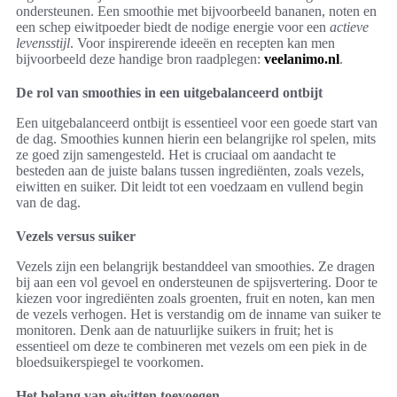
ondersteunen. Een smoothie met bijvoorbeeld bananen, noten en
een schep eiwitpoeder biedt de nodige energie voor een
actieve
levensstijl
. Voor inspirerende ideeën en recepten kan men
bijvoorbeeld deze handige bron raadplegen:
veelanimo.nl
.
De rol van smoothies in een uitgebalanceerd ontbijt
Een uitgebalanceerd ontbijt is essentieel voor een goede start van
de dag. Smoothies kunnen hierin een belangrijke rol spelen, mits
ze goed zijn samengesteld. Het is cruciaal om aandacht te
besteden aan de juiste balans tussen ingrediënten, zoals vezels,
eiwitten en suiker. Dit leidt tot een voedzaam en vullend begin
van de dag.
Vezels versus suiker
Vezels zijn een belangrijk bestanddeel van smoothies. Ze dragen
bij aan een vol gevoel en ondersteunen de spijsvertering. Door te
kiezen voor ingrediënten zoals groenten, fruit en noten, kan men
de vezels verhogen. Het is verstandig om de inname van suiker te
monitoren. Denk aan de natuurlijke suikers in fruit; het is
essentieel om deze te combineren met vezels om een piek in de
bloedsuikerspiegel te voorkomen.
Het belang van eiwitten toevoegen