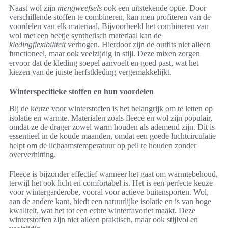
Naast wol zijn
mengweefsels
ook een uitstekende optie. Door
verschillende stoffen te combineren, kan men profiteren van de
voordelen van elk materiaal. Bijvoorbeeld het combineren van
wol met een beetje synthetisch materiaal kan de
kledingflexibiliteit
verhogen. Hierdoor zijn de outfits niet alleen
functioneel, maar ook veelzijdig in stijl. Deze mixen zorgen
ervoor dat de kleding soepel aanvoelt en goed past, wat het
kiezen van de juiste herfstkleding vergemakkelijkt.
Winterspecifieke stoffen en hun voordelen
Bij de keuze voor winterstoffen is het belangrijk om te letten op
isolatie en warmte. Materialen zoals fleece en wol zijn populair,
omdat ze de drager zowel warm houden als ademend zijn. Dit is
essentieel in de koude maanden, omdat een goede luchtcirculatie
helpt om de lichaamstemperatuur op peil te houden zonder
oververhitting.
Fleece is bijzonder effectief wanneer het gaat om warmtebehoud,
terwijl het ook licht en comfortabel is. Het is een perfecte keuze
voor wintergarderobe, vooral voor actieve buitensporten. Wol,
aan de andere kant, biedt een natuurlijke isolatie en is van hoge
kwaliteit, wat het tot een echte winterfavoriet maakt. Deze
winterstoffen zijn niet alleen praktisch, maar ook stijlvol en