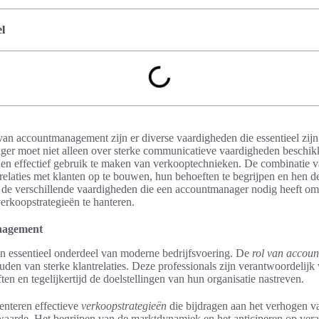
l
an accountmanagement zijn er diverse vaardigheden die essentieel zijn
ger moet niet alleen over sterke communicatieve vaardigheden beschikk
 en effectief gebruik te maken van verkooptechnieken. De combinatie v
elaties met klanten op te bouwen, hun behoeften te begrijpen en hen de
t de verschillende vaardigheden die een accountmanager nodig heeft om 
verkoopstrategieën te hanteren.
anagement
 essentieel onderdeel van moderne bedrijfsvoering. De
rol van accou
en van sterke klantrelaties. Deze professionals zijn verantwoordelijk
ten en tegelijkertijd de doelstellingen van hun organisatie nastreven.
nteren effectieve
verkoopstrategieën
die bijdragen aan het verhogen v
aarde. Het begrijpen van de marktdynamiek en het anticiperen op veran