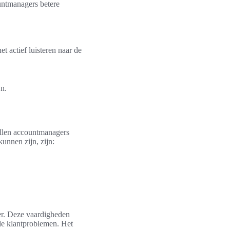
untmanagers betere
t actief luisteren naar de
jn.
willen accountmanagers
unnen zijn, zijn:
er. Deze vaardigheden
nde klantproblemen. Het