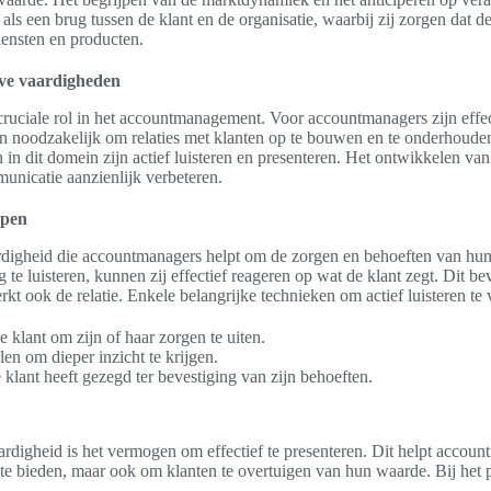
n als een brug tussen de klant en de organisatie, waarbij zij zorgen dat 
iensten en producten.
eve vaardigheden
ruciale rol in het accountmanagement. Voor accountmanagers zijn effe
 noodzakelijk om relaties met klanten op te bouwen en te onderhoude
 in dit domein zijn actief luisteren en presenteren. Het ontwikkelen v
unicatie aanzienlijk verbeteren.
jpen
ardigheid die accountmanagers helpt om de zorgen en behoeften van hun 
te luisteren, kunnen zij effectief reageren op wat de klant zegt. Dit bev
kt ook de relatie. Enkele belangrijke technieken om actief luisteren te v
 klant om zijn of haar zorgen te uiten.
len om dieper inzicht te krijgen.
klant heeft gezegd ter bevestiging van zijn behoeften.
rdigheid is het vermogen om effectief te presenteren. Dit helpt accoun
te bieden, maar ook om klanten te overtuigen van hun waarde. Bij het p