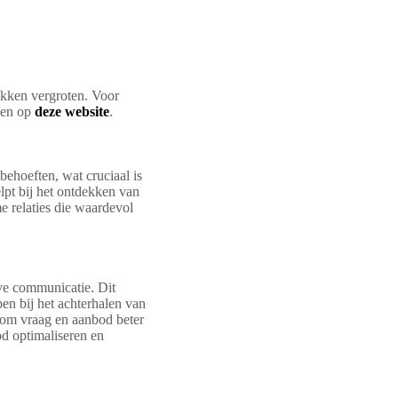
ekken vergroten. Voor
zen op
deze website
.
ehoeften, wat cruciaal is
lpt bij het ontdekken van
me relaties die waardevol
ve communicatie. Dit
en bij het achterhalen van
n om vraag en aanbod beter
d optimaliseren en