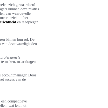
voelen zich gewaardeerd
gers kunnen deze relaties
elen van waardevolle
meer inzicht in het
erichtheid
en raadplegen.
eren binnen hun rol. De
lk van deze vaardigheden
e
professionele
n te maken, maar dragen
de accountmanager. Door
het succes van de
n een competitieve
llen, wat leidt tot