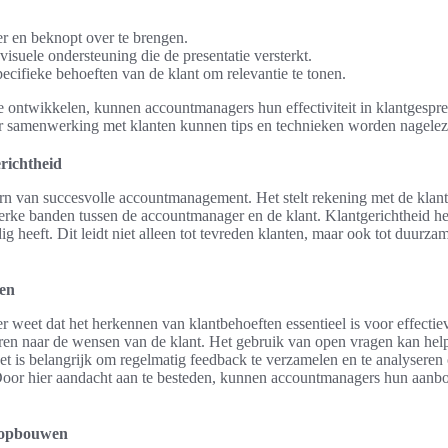
r en beknopt over te brengen.
isuele ondersteuning die de presentatie versterkt.
pecifieke behoeften van de klant om relevantie te tonen.
 ontwikkelen, kunnen accountmanagers hun effectiviteit in klantgespr
er samenwerking met klanten kunnen tips en technieken worden nagele
richtheid
rn van succesvolle accountmanagement. Het stelt rekening met de klantb
rke banden tussen de accountmanager en de klant. Klantgerichtheid he
ig heeft. Dit leidt niet alleen tot tevreden klanten, maar ook tot duurza
en
weet dat het herkennen van klantbehoeften essentieel is voor effectie
teren naar de wensen van de klant. Het gebruik van open vragen kan help
Het is belangrijk om regelmatig feedback te verzamelen en te analysere
Door hier aandacht aan te besteden, kunnen accountmanagers hun aanbo
s opbouwen