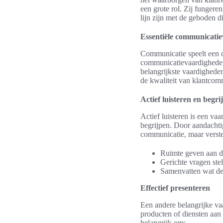
een grote rol. Zij fungere
lijn zijn met de geboden d
Essentiële communicati
Communicatie speelt een c
communicatievaardigheden
belangrijkste vaardigheden
de kwaliteit van klantcomm
Actief luisteren en begri
Actief luisteren is een va
begrijpen. Door aandachtig 
communicatie, maar verster
Ruimte geven aan de
Gerichte vragen stel
Samenvatten wat de 
Effectief presenteren
Een andere belangrijke vaa
producten of diensten aan 
belangrijk om: