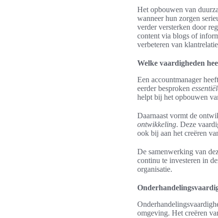
Het opbouwen van duurzame
wanneer hun zorgen serie
verder versterken door re
content via blogs of infor
verbeteren van klantrelat
Welke vaardigheden hee
Een accountmanager heeft
eerder besproken
essentië
helpt bij het opbouwen van
Daarnaast vormt de ontwi
ontwikkeling
. Deze vaard
ook bij aan het creëren va
De samenwerking van deze
continu te investeren in d
organisatie.
Onderhandelingsvaardi
Onderhandelingsvaardighed
omgeving. Het creëren v