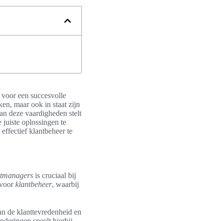
 voor een succesvolle
en, maar ook in staat zijn
an deze vaardigheden stelt
 juiste oplossingen te
effectief klantbeheer te
ntmanagers
is cruciaal bij
 voor
klantbeheer
, waarbij
an de klanttevredenheid en
deringen speelt hierbij