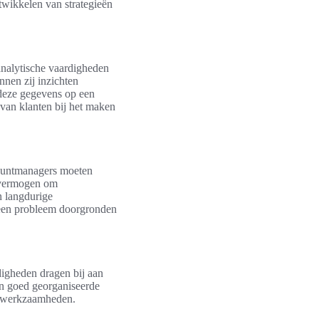
twikkelen van strategieën
nalytische vaardigheden
nen zij inzichten
n deze gegevens op een
 van klanten bij het maken
countmanagers moeten
t vermogen om
an langdurige
 een probleem doorgronden
digheden dragen bij aan
en goed georganiseerde
se werkzaamheden.