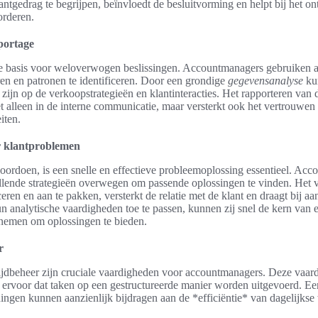
tgedrag te begrijpen, beïnvloedt de besluitvorming en helpt bij het on
orderen.
portage
 basis voor weloverwogen beslissingen. Accountmanagers gebruiken a
ren en patronen te identificeren. Door een grondige
gegevensanalyse
kun
 zijn op de verkoopstrategieën en klantinteracties. Het rapporteren va
et alleen in de interne communicatie, maar versterkt ook het vertrouwen
iten.
r klantproblemen
oordoen, is een snelle en effectieve probleemoplossing essentieel. Ac
illende strategieën overwegen om passende oplossingen te vinden. He
eren en aan te pakken, versterkt de relatie met de klant en draagt bij a
 analytische vaardigheden toe te passen, kunnen zij snel de kern van
rnemen om oplossingen te bieden.
r
 tijdbeheer zijn cruciale vaardigheden voor accountmanagers. Deze vaar
n ervoor dat taken op een gestructureerde manier worden uitgevoerd. E
ingen kunnen aanzienlijk bijdragen aan de *efficiëntie* van dagelijk