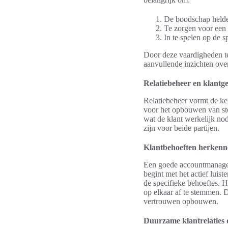
De boodschap helde
Te zorgen voor een v
In te spelen op de s
Door deze vaardigheden te
aanvullende inzichten ov
Relatiebeheer en klantge
Relatiebeheer vormt de ke
voor het opbouwen van ste
wat de klant werkelijk nod
zijn voor beide partijen.
Klantbehoeften herkenn
Een goede accountmanager 
begint met het actief luis
de specifieke behoeftes. 
op elkaar af te stemmen. 
vertrouwen opbouwen.
Duurzame klantrelatie