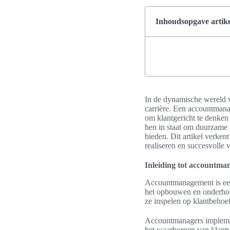
Inhoudsopgave artike
In de dynamische wereld v
carrière. Een accountmana
om klantgericht te denken
hen in staat om duurzame r
bieden. Dit artikel verken
realiseren en succesvolle 
Inleiding tot accountm
Accountmanagement is een
het opbouwen en onderhoud
ze inspelen op klantbehoef
Accountmanagers impleme
het waarborgen van klantw