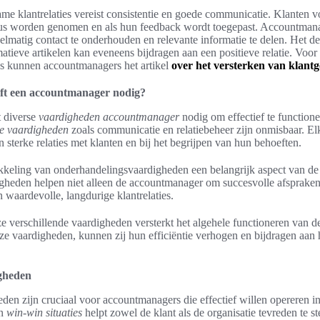
 klantrelaties vereist consistentie en goede communicatie. Klanten 
us worden genomen en als hun feedback wordt toegepast. Accountmana
gelmatig contact te onderhouden en relevante informatie te delen. Het d
matieve artikelen kan eveneens bijdragen aan een positieve relatie. Voor 
ies kunnen accountmanagers het artikel
over het versterken van klantg
ft een accountmanager nodig?
 diverse
vaardigheden accountmanager
nodig om effectief te function
le vaardigheden
zoals communicatie en relatiebeheer zijn onmisbaar. E
 sterke relaties met klanten en bij het begrijpen van hun behoeften.
kkeling van onderhandelingsvaardigheden een belangrijk aspect van d
igheden helpen niet alleen de accountmanager om succesvolle afsprake
n waardevolle, langdurige klantrelaties.
 verschillende vaardigheden versterkt het algehele functioneren van 
eze vaardigheden, kunnen zij hun efficiëntie verhogen en bijdragen aan 
gheden
en zijn cruciaal voor accountmanagers die effectief willen opereren i
an
win-win situaties
helpt zowel de klant als de organisatie tevreden te ste