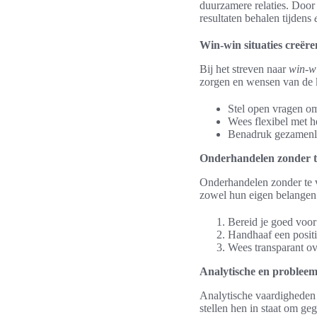
duurzamere relaties. Door
resultaten behalen tijdens
Win-win situaties creëre
Bij het streven naar
win-wi
zorgen en wensen van de 
Stel open vragen om
Wees flexibel met h
Benadruk gezamenli
Onderhandelen zonder te
Onderhandelen zonder te v
zowel hun eigen belangen b
Bereid je goed voor
Handhaaf een positi
Wees transparant o
Analytische en problee
Analytische vaardigheden 
stellen hen in staat om ge