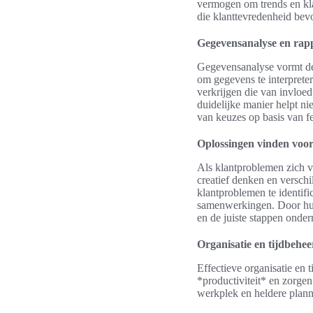
vermogen om trends en klan
die klanttevredenheid bev
Gegevensanalyse en rap
Gegevensanalyse vormt de
om gegevens te interprete
verkrijgen die van invloed
duidelijke manier helpt ni
van keuzes op basis van fe
Oplossingen vinden voo
Als klantproblemen zich v
creatief denken en versch
klantproblemen te identific
samenwerkingen. Door hun
en de juiste stappen onde
Organisatie en tijdbehee
Effectieve organisatie en
*productiviteit* en zorge
werkplek en heldere plann