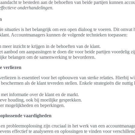
 aandacht te besteden aan de behoeften van beide partijen kunnen acco
effectieve onderhandelingen
.
n
n situaties
is het belangrijk om een open dialoog te voeren. Dit omvat he
klant. Accountmanagers kunnen de volgende technieken toepassen:
 meer inzicht te krijgen in de behoeften van de klant.
et aanbod om aanpassingen te doen die voor beide partijen voordelig zi
jke belangen om de samenwerking te bevorderen.
 verliezen
erliezen is essentieel voor het opbouwen van sterke relaties. Hierbij 
eschermen als de klant tevreden stellen. Enkele strategieën die nuttig k
 met informatie over de klant en de markt.
eve houding, ook bij moeilijke gesprekken.
ver mogelijkheden en beperkingen.
moplossende vaardigheden
en probleemoplossing zijn cruciaal in het werk van een accountmanag
gevens effectief te analyseren en oplossingen te vinden voor verschille