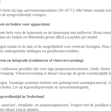
k.
beste bij lage aanvoertemperaturen (30–45°C). Met betere isolatie kun 
en de terugverdientijd verlagen.
nen en buiten voor apparatuur
mte hebt voor de buitenunit en de binnenunit met buffervat. Houd reke
anten als Daikin en Mitsubishi geven dB(A)-waarden per model.
ruimte in de tuin of de mogelijkheid voor verticale boringen. Plan 
leer ondergrondse leidingen en grondwatercondities.
em en integratie (radiatoren of vloerverwarming)
e radiatoren geschikt zijn voor lage-temperatuursystemen. Oude, kleine
ervanging. Vloerverwarming is ideaal vanwege de grote warmteafgifte bi
ngen. Sommige systemen hebben een geïntegreerd warmtapwatervat. An
 boiler. Let op legionellapreventie en opwarmstrategieën.
ugverdientijd in Nederland
nschaf-, installatie- en aanpassingskosten. Vergeet niet de jaarlijkse 
en elkaar weg te strepen.