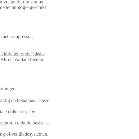
 vraagt dit om slimme
 de technologie geschikt
s met compressor,
ktriciteit onder ideale
IBE en Vaillant bieden
woningen.
voudig en betaalbaar. Deze
ale collectors. De
epomp dekt de basislast.
g of ventilatiesystemen.