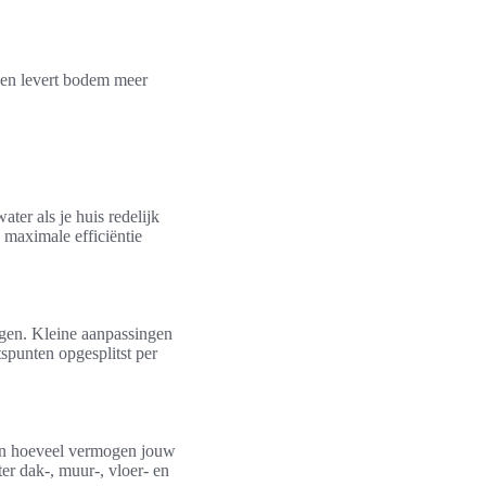
een levert bodem meer
ater als je huis redelijk
 maximale efficiëntie
ngen. Kleine aanpassingen
tspunten opgesplitst per
aan hoeveel vermogen jouw
er dak-, muur-, vloer- en