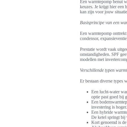
Een warmtepomp benut war
keuzes. Je krijgt hier een
kan zijn voor jouw situatie
Basisprincipe van een w
Een warmtepomp onttrekt w
condensor, expansieventie
Prestatie wordt vaak uitge
omstandigheden. SPF geeft 
modellen met invertercom
Verschillende typen war
Er bestaan diverse types 
Een lucht-water war
optie past goed bij 
Een bodemwarmtepomp
investering is hoger
Een hybride warmte
De ketel springt bi
Kort genoemd is de 