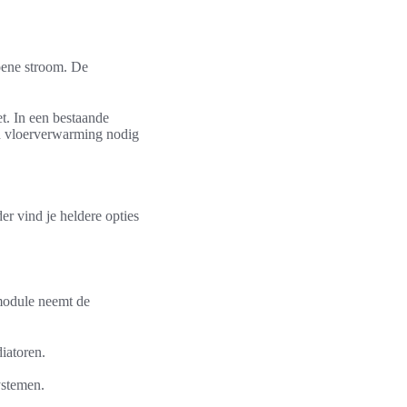
roene stroom. De
t. In een bestaande
an vloerverwarming nodig
r vind je heldere opties
module neemt de
diatoren.
ystemen.