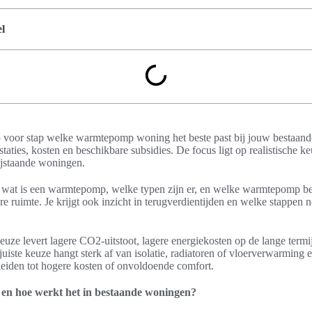
l
stap voor stap welke warmtepomp woning het beste past bij jouw bestaan
estaties, kosten en beschikbare subsidies. De focus ligt op realistische ke
ijstaande woningen.
: wat is een warmtepomp, welke typen zijn er, en welke warmtepomp be
e ruimte. Je krijgt ook inzicht in terugverdientijden en welke stappen no
e levert lagere CO2-uitstoot, lagere energiekosten op de lange termij
juiste keuze hangt sterk af van isolatie, radiatoren of vloerverwarming 
eiden tot hogere kosten of onvoldoende comfort.
en hoe werkt het in bestaande woningen?