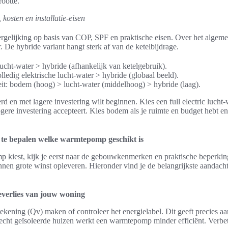
rootte.
, kosten en installatie-eisen
elijking op basis van COP, SPF en praktische eisen. Over het algem
 De hybride variant hangt sterk af van de ketelbijdrage.
lucht-water > hybride (afhankelijk van ketelgebruik).
ledig elektrische lucht-water > hybride (globaal beeld).
teit: bodem (hoog) > lucht-water (middelhoog) > hybride (laag).
rd en met lagere investering wilt beginnen. Kies een full electric lucht-w
ogere investering accepteert. Kies bodem als je ruimte en budget hebt en
 te bepalen welke warmtepomp geschikt is
 kiest, kijk je eerst naar de gebouwkenmerken en praktische beperki
 kunnen grote winst opleveren. Hieronder vind je de belangrijkste aandach
everlies van jouw woning
ekening (Qv) maken of controleer het energielabel. Dit geeft precies 
lecht geïsoleerde huizen werkt een warmtepomp minder efficiënt. Verbet