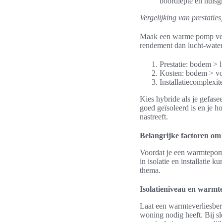
boordiepte en huisg
Vergelijking van prestaties
Maak een warme pomp verg
rendement dan lucht-water.
Prestatie: bodem > 
Kosten: bodem > vol
Installatiecomplexi
Kies hybride als je gefasee
goed geïsoleerd is en je h
nastreeft.
Belangrijke factoren om
Voordat je een warmtepomp
in isolatie en installatie
thema.
Isolatieniveau en warmt
Laat een warmteverliesber
woning nodig heeft. Bij s