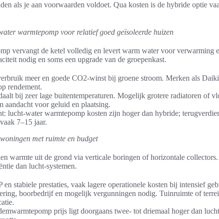
den als je aan voorwaarden voldoet. Qua kosten is de hybride optie va
t-water warmtepomp voor relatief goed geïsoleerde huizen
p vervangt de ketel volledig en levert warm water voor verwarming en
aciteit nodig en soms een upgrade van de groepenkast.
erbruik meer en goede CO2-winst bij groene stroom. Merken als Daikin
op rendement.
aalt bij zeer lage buitentemperaturen. Mogelijk grotere radiatoren of 
m aandacht voor geluid en plaatsing.
: lucht-water warmtepomp kosten zijn hoger dan hybride; terugverdient
 vaak 7–15 jaar.
oningen met ruimte en budget
armte uit de grond via verticale boringen of horizontale collectors. 
ëntie dan lucht-systemen.
n stabiele prestaties, vaak lagere operationele kosten bij intensief geb
ering, boorbedrijf en mogelijk vergunningen nodig. Tuinruimte of terrein
atie.
demwarmtepomp prijs ligt doorgaans twee- tot driemaal hoger dan lucht