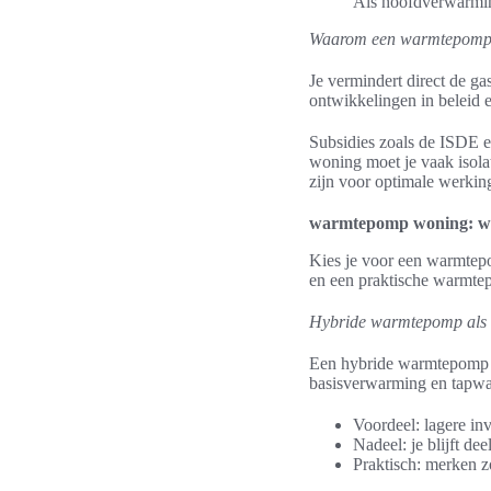
Als hoofdverwarmin
Waarom een warmtepomp k
Je vermindert direct de ga
ontwikkelingen in beleid 
Subsidies zoals de ISDE e
woning moet je vaak isola
zijn voor optimale werkin
warmtepomp woning: welk
Kies je voor een warmtepo
en een praktische warmtepo
Hybride warmtepomp als s
Een hybride warmtepomp w
basisverwarming en tapwate
Voordeel: lagere inv
Nadeel: je blijft de
Praktisch: merken z