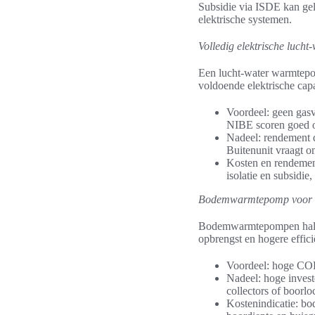
Subsidie via ISDE kan gel
elektrische systemen.
Volledig elektrische luch
Een lucht-water warmtepom
voldoende elektrische cap
Voordeel: geen gasv
NIBE scoren goed 
Nadeel: rendement d
Buitenunit vraagt o
Kosten en rendement
isolatie en subsidie,
Bodemwarmtepomp voor w
Bodemwarmtepompen halen w
opbrengst en hogere effici
Voordeel: hoge COP e
Nadeel: hoge invest
collectors of boorloc
Kostenindicatie: bo