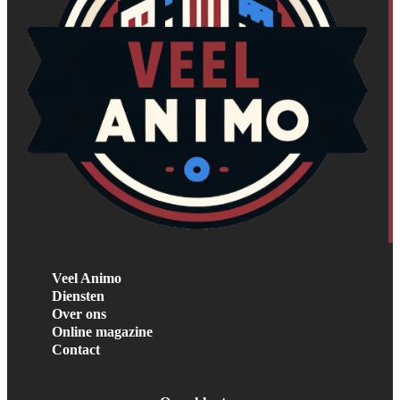
Veel Animo
Diensten
Over ons
Online magazine
Contact