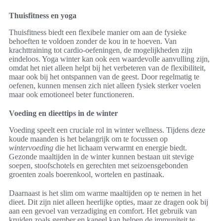
Thuisfitness en yoga
Thuisfitness biedt een flexibele manier om aan de fysieke
behoeften te voldoen zonder de kou in te hoeven. Van
krachttraining tot cardio-oefeningen, de mogelijkheden zijn
eindeloos. Yoga winter kan ook een waardevolle aanvulling zijn,
omdat het niet alleen helpt bij het verbeteren van de flexibiliteit,
maar ook bij het ontspannen van de geest. Door regelmatig te
oefenen, kunnen mensen zich niet alleen fysiek sterker voelen
maar ook emotioneel beter functioneren.
Voeding en dieettips in de winter
Voeding speelt een cruciale rol in winter wellness. Tijdens deze
koude maanden is het belangrijk om te focussen op
wintervoeding
die het lichaam verwarmt en energie biedt.
Gezonde maaltijden in de winter kunnen bestaan uit stevige
soepen, stoofschotels en gerechten met seizoensgebonden
groenten zoals boerenkool, wortelen en pastinaak.
Daarnaast is het slim om warme maaltijden op te nemen in het
dieet. Dit zijn niet alleen heerlijke opties, maar ze dragen ook bij
aan een gevoel van verzadiging en comfort. Het gebruik van
kruiden zoals gember en kaneel kan helpen de immuniteit te