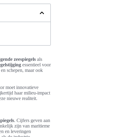
ijgende zeespiegels
als
gelstijging
essentieel voor
s en schepen, maar ook
ctor moet innovatieve
kertijd haar milieu-impact
ze nieuwe realiteit.
spiegels
. Cijfers geven aan
ankelijk zijn van maritieme
gen en leveringen
als de industrie.