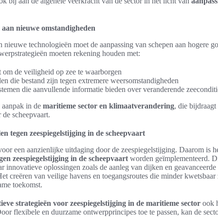
k bij aan de algehele veerkracht van de sector in het licht van
aanpass
 aan nieuwe omstandigheden
n nieuwe technologieën moet de aanpassing van schepen aan hogere gol
werpstrategieën moeten rekening houden met:
it om de veiligheid op zee te waarborgen
len die bestand zijn tegen extremere weersomstandigheden
temen die aanvullende informatie bieden over veranderende zeeconditi
ve aanpak in de
maritieme sector en klimaatverandering
, die bijdraagt
 de scheepvaart.
en tegen zeespiegelstijging in de scheepvaart
voor een aanzienlijke uitdaging door de zeespiegelstijging. Daarom is het
gen zeespiegelstijging in de scheepvaart
worden geïmplementeerd. Dit
r innovatieve oplossingen zoals de aanleg van dijken en geavanceerde
 Het creëren van veilige havens en toegangsroutes die minder kwetsbaar
zame toekomst.
ieve strategieën voor zeespiegelstijging in de maritieme sector
ook h
Door flexibele en duurzame ontwerpprincipes toe te passen, kan de secto