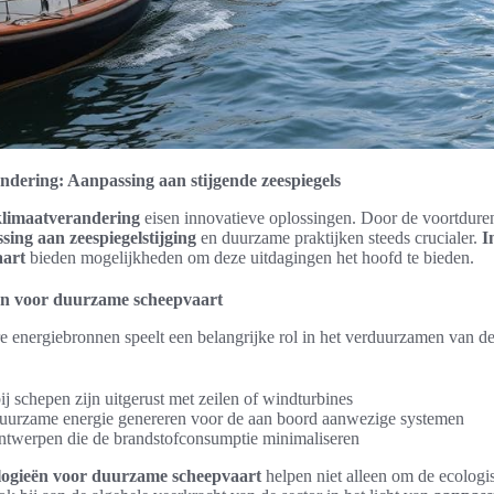
ndering: Aanpassing aan stijgende zeespiegels
klimaatverandering
eisen innovatieve oplossingen. Door de voortduren
sing aan zeespiegelstijging
en duurzame praktijken steeds crucialer.
I
aart
bieden mogelijkheden om deze uitdagingen het hoofd te bieden.
ën voor duurzame scheepvaart
 energiebronnen speelt een belangrijke rol in het verduurzamen van de
j schepen zijn uitgerust met zeilen of windturbines
uurzame energie genereren voor de aan boord aanwezige systemen
ontwerpen die de brandstofconsumptie minimaliseren
ologieën voor duurzame scheepvaart
helpen niet alleen om de ecologi