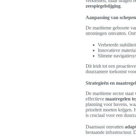
verkleinen, maar dragen oo
zeespiegelstijging
.
Aanpassing van schepen
De maritieme geboorte va
stromingen omvatten. Ont
Verbeterde stabilite
Innovatieve materia
Slimme navigatiesys
Dit leidt tot een proactie
duurzamere toekomst voor
Strategieën en maatregel
De maritieme sector staat 
effectieve
maatregelen te
planning voor havens, waa
prioriteit moeten krijgen.
is cruciaal voor een duur
Daarnaast omvatten
adapt
bestaande infrastructuur. 