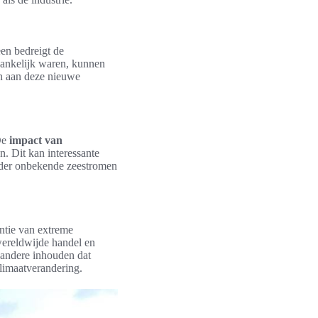
een bedreigt de
egankelijk waren, kunnen
n aan deze nieuwe
De
impact van
n. Dit kan interessante
nder onbekende zeestromen
ntie van extreme
wereldwijde handel en
r andere inhouden dat
limaatverandering.