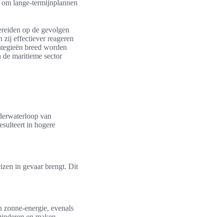
g om lange-termijnplannen
bereiden op de gevolgen
 zij effectiever reageren
rategieën breed worden
 de maritieme sector
nderwaterloop van
esulteert in hogere
izen in gevaar brengt. Dit
n zonne-energie, evenals
rminderen en maken