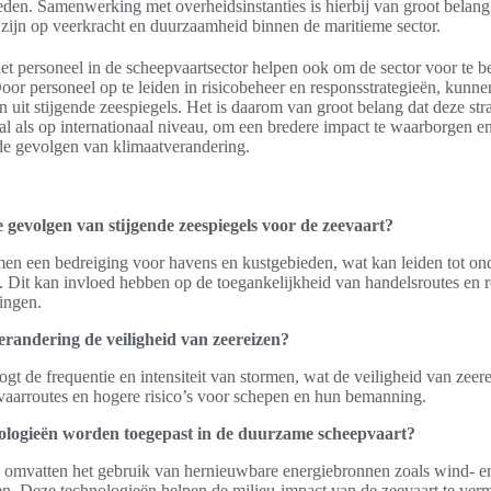
en. Samenwerking met overheidsinstanties is hierbij van groot belan
 zijn op veerkracht en duurzaamheid binnen de maritieme sector.
het personeel in de scheepvaartsector helpen ook om de sector voor te 
or personeel op te leiden in risicobeheer en responsstrategieën, kunnen
n uit stijgende zeespiegels. Het is daarom van groot belang dat deze st
l als op internationaal niveau, om een bredere impact te waarborgen en
de gevolgen van klimaatverandering.
e gevolgen van stijgende zeespiegels voor de zeevaart?
men een bedreiging voor havens en kustgebieden, wat kan leiden tot o
n. Dit kan invloed hebben op de toegankelijkheid van handelsroutes en r
ingen.
erandering de veiligheid van zeereizen?
t de frequentie en intensiteit van stormen, wat de veiligheid van zeere
 vaarroutes en hogere risico’s voor schepen en hun bemanning.
ologieën worden toegepast in de duurzame scheepvaart?
 omvatten het gebruik van hernieuwbare energiebronnen zoals wind- e
pen. Deze technologieën helpen de milieu-impact van de zeevaart te ve