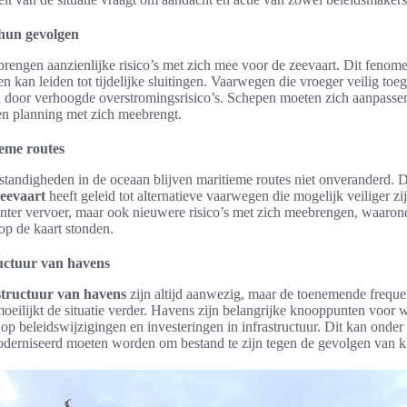
 hun gevolgen
rengen aanzienlijke risico’s met zich mee voor de zeevaart. Dit fenom
en kan leiden tot tijdelijke sluitingen. Vaarwegen die vroeger veilig to
door verhoogde overstromingsrisico’s. Schepen moeten zich aanpasse
n en planning met zich meebrengt.
eme routes
tandigheden in de oceaan blijven maritieme routes niet onveranderd. 
eevaart
heeft geleid tot alternatieve vaarwegen die mogelijk veiliger zij
ënter vervoer, maar ook nieuwere risico’s met zich meebrengen, waaro
 op de kaart stonden.
ructuur van havens
astructuur van havens
zijn altijd aanwezig, maar de toenemende freque
ilijkt de situatie verder. Havens zijn belangrijke knooppunten voor 
op beleidswijzigingen en investeringen in infrastructuur. Dit kan onde
moderniseerd moeten worden om bestand te zijn tegen de gevolgen van k