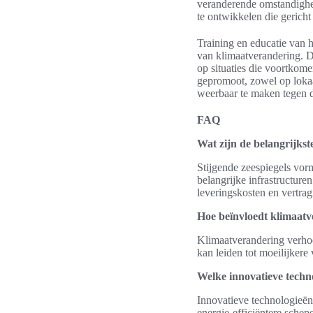
veranderende omstandighed
te ontwikkelen die gericht
Training en educatie van 
van klimaatverandering. Do
op situaties die voortkome
gepromoot, zowel op lokaa
weerbaar te maken tegen 
FAQ
Wat zijn de belangrijkst
Stijgende zeespiegels vor
belangrijke infrastructure
leveringskosten en vertrag
Hoe beïnvloedt klimaatv
Klimaatverandering verhoog
kan leiden tot moeilijkere
Welke innovatieve techn
Innovatieve technologieën
energie-efficiëntere sche