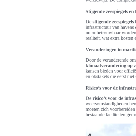
Stijgende zeespiegels en
De
stijgende zeespiegels
b
infrastructuur van havens 
nu onbetrouwbaar worden 
realiteit, wat extra koste
Veranderingen in mariti
Door de veranderende oms
klimaatverandering op z
kansen bieden voor effici
en obstakels die eerst niet
Risico’s voor de infrast
De
risico’s voor de infr
weersomstandigheden bemoe
moeten zich voorbereiden 
bestaande faciliteiten ge