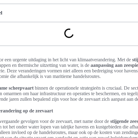
l
or een urgente uitdaging in het licht van klimaatverandering. Met de
st
appen en thermische uitzetting van water, is de
aanpassing aan zeespie
rie. Deze veranderingen vormen niet alleen een bedreiging voor haven
mie die afhankelijk is van maritieme handelsroutes.
ame scheepvaart
binnen de operationele strategieën is cruciaal. De se
 omarmen om haar infrastructuur en operaties te beschermen, en tegelij
de jaren zullen bepalend zijn voor hoe de zeevaart zich aanpast aan de
randering op de zeevaart
 vergaande gevolgen voor de zeevaart, met name door de
stijgende zee
en tot het onder water lopen van talrijke havens en kustgebieden die afh
et alleen invloed op de handelsroutes, maar ook op de kosten van zendin
t van de situatie vraagt om aandacht en actie van zowel beleidsmakers 