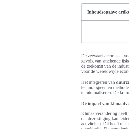
Inhoudsopgave artike
De zeevaartsector staat vo
gevolg van smeltende ijsk
de toekomst van de indust
voor de wereldwijde econo
Het integreren van
duurz
technologieën en methoden
te minimaliseren. De komen
De impact van klimaatve
Klimaatverandering heeft
dat deze stijging kan leid
activiteiten. Dit heeft ni
wereldwijd. De complexitei