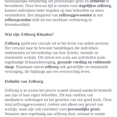
noodzakelijke benadering om persoonlijke groei en
zelfliefde
te
bevorderen. Door bewust tijd te nemen voor
dagelijkse zelfzorg
,
kunnen individuen beter inspelen op hun behoeften en stress
verminderen. Het integreren van
zelfzorggewoonten
in een
zelfzorgroutine
leidt tot een merkbare verbetering in
levenskwaliteit.
Wat zijn Zelfzorg Ritualen?
Zelfzorg
speelt een cruciale rol in het leven van iedere persoon.
Het verwijst naar de bewuste handelingen die individuen
ondernemen ter bevordering van hun fysieke, mentale en
emotionele welzijn. Dit omvat een scala aan activiteiten zoals
regelmatige lichaamsbeweging,
gezonde voeding en voldoende
slaap
. Daarnaast omvat
zelfzorg
ook geestelijke en emotionele
verzorging, die bijdraagt aan een evenwichtig leven.
Definitie van Zelfzorg
Zelfzorg is in wezen het proces waarin iemand aandacht besteedt
aan zijn of haar eigen behoeften. Dit kan variëren van
meditatieve oefeningen tot het genieten van een goed boek. Deze
\em{zelfzorggewoonten} creëren niet alleen een gevoel van
welzijn, maar zijn ook essentieel voor
persoonlijke groei.
Wanneer men regelmatig aan zelfzorg doet, ontstaat er ruimte