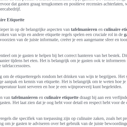
rvoor dat gasten graag terugkomen en positieve recensies achterlaten, 
orecabedrijf.
ire Etiquette
dieper in op de belangrijke aspecten van
tafelmanieren
en
culinaire et
inken van wijn en andere etiquette regels spelen een cruciale rol in de
g
 voorzien van de juiste informatie, creëer je een aangename sfeer en too
ntieel om je gasten te helpen bij het correct hanteren van het bestek. D
anier tijdens het eten. Het is belangrijk om je gasten ook te informeren 
 tafelaccessoires.
ng om de etiquetteregels rondom het drinken van wijn te begrijpen. Het
ge aanpak en kennis van etiquette. Het is belangrijk om te weten hoe je
emperatuur kunt serveren en hoe je een wijnproeverij kunt begeleiden.
sen van
tafelmanieren
en
culinaire etiquette
draagt bij aan een verfijn
gasten. Het laat zien dat je oog hebt voor detail en respect hebt voor de c
eregels die specifiek van toepassing zijn op culinaire zaken, zoals het p
ng om je gasten te adviseren over het gebruik van de juiste bewoordingen