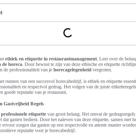
l
van
ethiek en etiquette in restaurantmanagement
. Leer over de belan
n de horeca
. Door bewust te zijn van deze ethische en etiquette richtlij
n de professionaliteit van je
horecagelegenheid
vergroten.
t runnen van een succesvol horecabedrijf, is ethiek en etiquette essen
sionaliteit en respectvol gedrag. Het volgen van de juiste etiketteregel
 goede reputatie van je restaurant.
en Gastvrijheid Regels
s
professionele etiquette
van groot belang. Het omvat de gedragsregels
l dat gasten bedient. Door het naleven van deze etiquette, samen met h
je ervoor zorgen dat gasten op een respectvolle en attente manier worde
ositieve reputatie voor je horecabedrijf.