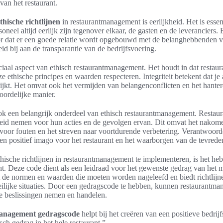
van het restaurant.
thische richtlijnen
in restaurantmanagement is eerlijkheid. Het is essen
neel altijd eerlijk zijn tegenover elkaar, de gasten en de leveranciers. E
r dat er een goede relatie wordt opgebouwd met de belanghebbenden va
id bij aan de transparantie van de bedrijfsvoering.
ruciaal aspect van ethisch restaurantmanagement. Het houdt in dat resta
e ethische principes en waarden respecteren. Integriteit betekent dat je a
kijkt. Het omvat ook het vermijden van belangenconflicten en het hante
oordelijke manier.
ok een belangrijk onderdeel van ethisch restaurantmanagement. Restau
eid nemen voor hun acties en de gevolgen ervan. Dit omvat het nakome
voor fouten en het streven naar voortdurende verbetering. Verantwoorde
en positief imago voor het restaurant en het waarborgen van de tevrede
thische richtlijnen in restaurantmanagement te implementeren, is het h
. Deze code dient als een leidraad voor het gewenste gedrag van het
rt de normen en waarden die moeten worden nageleefd en biedt richtlij
ilijke situaties. Door een gedragscode te hebben, kunnen restaurantma
he beslissingen nemen en handelen.
management gedragscode
helpt bij het creëren van een positieve bedrijf
ch gedrag in het hele restaurant.”