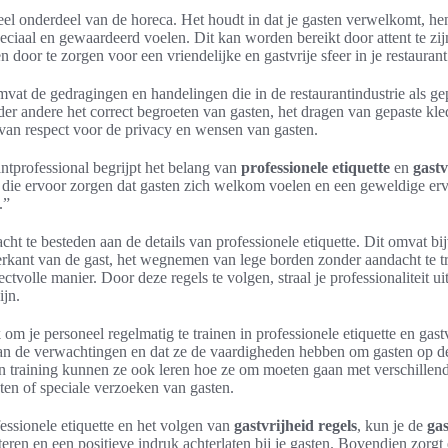
ieel onderdeel van de horeca. Het houdt in dat je gasten verwelkomt, h
peciaal en gewaardeerd voelen. Dit kan worden bereikt door attent te zijn
 door te zorgen voor een vriendelijke en gastvrije sfeer in je restaurant
vat de gedragingen en handelingen die in de restaurantindustrie als ge
r andere het correct begroeten van gasten, het dragen van gepaste kle
 van respect voor de privacy en wensen van gasten.
ntprofessional begrijpt het belang van
professionele etiquette
en
gastv
 die ervoor zorgen dat gasten zich welkom voelen en een geweldige erv
.”
cht te besteden aan de details van professionele etiquette. Dit omvat bi
erkant van de gast, het wegnemen van lege borden zonder aandacht te t
tvolle manier. Door deze regels te volgen, straal je professionaliteit uit
ijn.
 om je personeel regelmatig te trainen in professionele etiquette en gast
van de verwachtingen en dat ze de vaardigheden hebben om gasten op de 
 training kunnen ze ook leren hoe ze om moeten gaan met verschillende
en of speciale verzoeken van gasten.
essionele etiquette en het volgen van
gastvrijheid regels
, kun je de
ga
eren en een positieve indruk achterlaten bij je gasten. Bovendien zorgt 