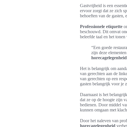
Gastvrijheid is een essent
ervoor zorgt dat ze zich s
behoeften van de gasten, en
Professionele etiquette
om
beschouwd. Dit omvat onde
beleefde taal en het tonen
“Een goede restaura
zijn deze elementen
horecagelegenheid
Het is belangrijk om aanda
van gerechten aan de link
van gerechten op een respec
gasten belangrijk voor je z
Daarnaast is het belangrijk
dat ze op de hoogte zijn 
bedienen. Door middel van
kunnen omgaan met klacht
Door het naleven van prof
horecagelegenheid
verbet