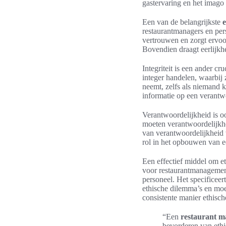
gastervaring en het imago 
Een van de belangrijkste
e
restaurantmanagers en perso
vertrouwen en zorgt ervoo
Bovendien draagt eerlijkhe
Integriteit is een ander c
integer handelen, waarbij z
neemt, zelfs als niemand 
informatie op een verantw
Verantwoordelijkheid is o
moeten verantwoordelijkh
van verantwoordelijkheid 
rol in het opbouwen van e
Een effectief middel om e
voor restaurantmanagement
personeel. Het specificee
ethische dilemma’s en moe
consistente manier ethisc
“Een
restaurant 
bevorderen van ethis