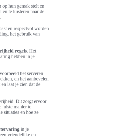
en op hun gemak stelt en
 en te luisteren naar de
.
past en respectvol worden
ding, het gebruik van
rijheid regels
. Het
aring hebben in je
jvoorbeeld het serveren
rekken, en het aanbevelen
 en laat je zien dat de
vrijheid. Dit zorgt ervoor
juiste manier te
 situaties en hoe ze
stervaring
in je
een vriendelijke en