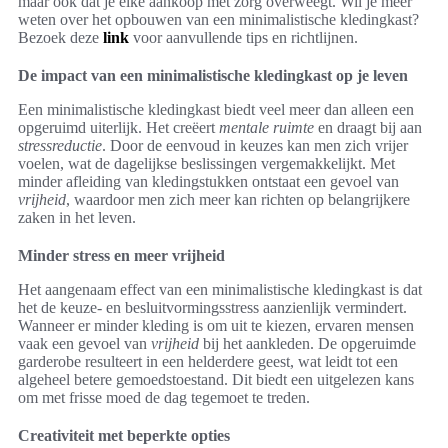
maar ook dat je elke aankoop met zorg overweegt. Wil je meer
weten over het opbouwen van een minimalistische kledingkast?
Bezoek deze
link
voor aanvullende tips en richtlijnen.
De impact van een minimalistische kledingkast op je leven
Een minimalistische kledingkast biedt veel meer dan alleen een
opgeruimd uiterlijk. Het creëert
mentale ruimte
en draagt bij aan
stressreductie
. Door de eenvoud in keuzes kan men zich vrijer
voelen, wat de dagelijkse beslissingen vergemakkelijkt. Met
minder afleiding van kledingstukken ontstaat een gevoel van
vrijheid
, waardoor men zich meer kan richten op belangrijkere
zaken in het leven.
Minder stress en meer vrijheid
Het aangenaam effect van een minimalistische kledingkast is dat
het de keuze- en besluitvormingsstress aanzienlijk vermindert.
Wanneer er minder kleding is om uit te kiezen, ervaren mensen
vaak een gevoel van
vrijheid
bij het aankleden. De opgeruimde
garderobe resulteert in een helderdere geest, wat leidt tot een
algeheel betere gemoedstoestand. Dit biedt een uitgelezen kans
om met frisse moed de dag tegemoet te treden.
Creativiteit met beperkte opties