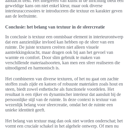
aandacht trekt. Het integreren van kunst in de inrichting biedt een
geweldige kans om niet enkel kleur, maar ook diverse
interieuraccessoires te introduceren die textuur en karakter geven
aan de leefruimte.
Conclusie: het belang van textuur in de sfeercreatie
In conclusie is textuur een onmisbaar element in interieurontwerp
dat een aanzienlijke invloed kan hebben op de sfeer van een
ruimte. De juiste texturen creëren niet alleen visuele
aantrekkingskracht, maar dragen ook bij aan het gevoel van
warmte en comfort. Door slim gebruik te maken van
verschillende materiaalsoorten, kan men een sfeer realiseren die
uitnodigend en harmonisch is.
Het combineren van diverse texturen, of het nu gaat om zachte
stoffen zoals zijde en katoen of robuuste materialen zoals hout en
steen, biedt zowel esthetische als functionele voordelen. Het
resultaat is een rijker en dynamischer interieur dat aansluit bij de
persoonlijke stijl van de ruimte. In deze context is textuur van
wezenlijk belang voor sfeercreatie, omdat het de ruimte een
unieke identiteit geeft.
Het belang van textuur mag dan ook niet worden onderschat; het
vormt een cruciale schakel in het algehele ontwerp. Of men nu