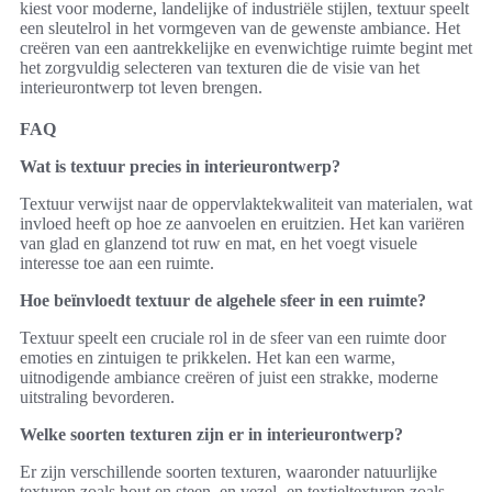
kiest voor moderne, landelijke of industriële stijlen, textuur speelt
een sleutelrol in het vormgeven van de gewenste ambiance. Het
creëren van een aantrekkelijke en evenwichtige ruimte begint met
het zorgvuldig selecteren van texturen die de visie van het
interieurontwerp tot leven brengen.
FAQ
Wat is textuur precies in interieurontwerp?
Textuur verwijst naar de oppervlaktekwaliteit van materialen, wat
invloed heeft op hoe ze aanvoelen en eruitzien. Het kan variëren
van glad en glanzend tot ruw en mat, en het voegt visuele
interesse toe aan een ruimte.
Hoe beïnvloedt textuur de algehele sfeer in een ruimte?
Textuur speelt een cruciale rol in de sfeer van een ruimte door
emoties en zintuigen te prikkelen. Het kan een warme,
uitnodigende ambiance creëren of juist een strakke, moderne
uitstraling bevorderen.
Welke soorten texturen zijn er in interieurontwerp?
Er zijn verschillende soorten texturen, waaronder natuurlijke
texturen zoals hout en steen, en vezel- en textieltexturen zoals