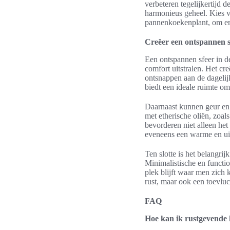
verbeteren tegelijkertijd 
harmonieus geheel. Kies v
pannenkoekenplant, om ervo
Creëer een ontspannen s
Een ontspannen sfeer in d
comfort uitstralen. Het c
ontsnappen aan de dagelij
biedt een ideale ruimte om
Daarnaast kunnen geur en 
met etherische oliën, zoal
bevorderen niet alleen he
eveneens een warme en uit
Ten slotte is het belangri
Minimalistische en functi
plek blijft waar men zich
rust, maar ook een toevlu
FAQ
Hoe kan ik rustgevende 