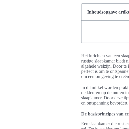
Inhoudsopgave artike
Het inrichten van een slaa
rustige slaapkamer biedt n
algehele welzijn. Door te
perfect is om te ontspann
om een omgeving te creëren
In dit artikel worden prak
de kleuren op de muren tot
slaapkamer. Door deze tips
en ontspanning bevordert.
De basisprincipes van e
Een slaapkamer die rust en 
rol. De juiste kleuren ku