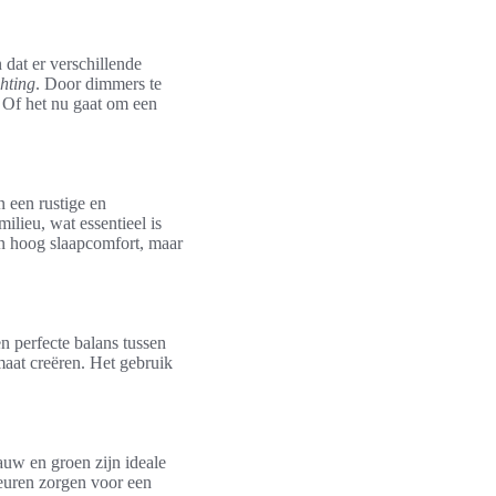
 dat er verschillende
chting
. Door dimmers te
. Of het nu gaat om een
n een rustige en
ilieu, wat essentieel is
een hoog slaapcomfort, maar
n perfecte balans tussen
maat creëren. Het gebruik
auw en groen zijn ideale
euren zorgen voor een