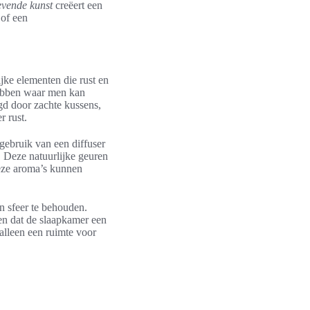
evende kunst
creëert een
 of een
jke elementen die rust en
 hebben waar men kan
gd door zachte kussens,
r rust.
gebruik van een diffuser
. Deze natuurlijke geuren
deze aroma’s kunnen
n sfeer te behouden.
en dat de slaapkamer een
alleen een ruimte voor