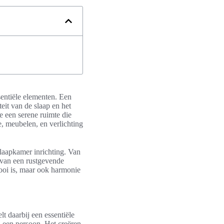
sentiële elementen. Een
eit van de slaap en het
je een serene ruimte die
, meubelen, en verlichting
slaapkamer inrichting. Van
n van een rustgevende
mooi is, maar ook harmonie
lt daarbij een essentiële
 een persoon. Het creëren