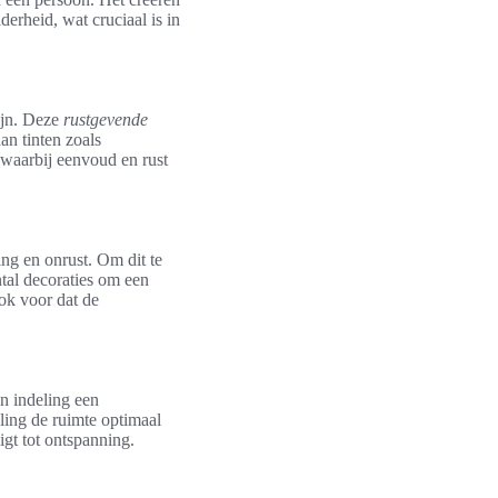
erheid, wat cruciaal is in
zijn. Deze
rustgevende
n tinten zoals
 waarbij eenvoud en rust
ng en onrust. Om dit te
tal decoraties om een
ook voor dat de
en indeling een
eling de ruimte optimaal
igt tot ontspanning.