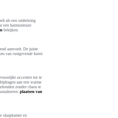
oelt als een omhelzing
oor een harmonieuze
on
bekijken.
end aanvoelt. De juiste
ezen van
rustgevende kunst
rsoonlijke accenten
toe te
k bijdragen aan een warme
 behouden zonder chaos te
sonaliseren:
plaatsen van
de slaapkamer en