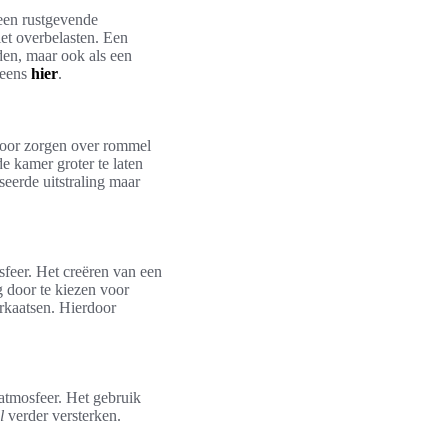
 een rustgevende
et overbelasten. Een
eden, maar ook als een
 eens
hier
.
 Door zorgen over rommel
e kamer groter te laten
seerde uitstraling maar
 sfeer. Het creëren van een
g door te kiezen voor
eerkaatsen. Hierdoor
 atmosfeer. Het gebruik
l
verder versterken.