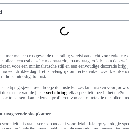
l
pkamer met een rustgevende uitstraling vereist aandacht voor enkele es
iet alleen een esthetische meerwaarde, maar draagt ook bij aan de kwalit
 kiezen voor een
minimalistische stijl
en een
eenvoudige decoratie
krijg 
en na een drukke dag. Het is belangrijk om na te denken over kleurkeuze
 die je uitnodigt tot rust.
tische tips gegeven over hoe je de juiste keuzes kunt maken voor jouw 
 de selectie van de juiste
verlichting
, elk aspect telt mee in het creëre
 toe te passen, kan iedereen profiteren van een ruimte die niet alleen 
en rustgevende slaapkamer
sereniteit uitstraalt, vereist aandacht voor detail. Kleurpsychologie spee
nnen een invloedrijke impact hebben op de stemming en ontspanning van