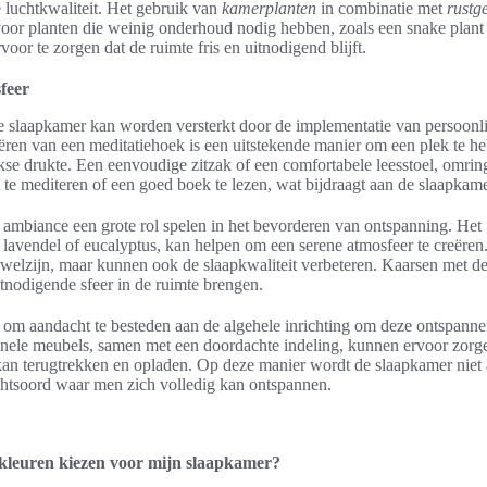
de luchtkwaliteit. Het gebruik van
kamerplanten
in combinatie met
rustg
oor planten die weinig onderhoud nodig hebben, zoals een snake plant
or te zorgen dat de ruimte fris en uitnodigend blijft.
feer
e slaapkamer kan worden versterkt door de implementatie van persoonli
reëren van een meditatiehoek is een uitstekende manier om een plek te
kse drukte. Een eenvoudige zitzak of een comfortabele leesstoel, omrin
 te mediteren of een goed boek te lezen, wat bijdraagt aan de slaapkame
ambiance een grote rol spelen in het bevorderen van ontspanning. Het 
s lavendel of eucalyptus, kan helpen om een serene atmosfeer te creëren
t welzijn, maar kunnen ook de slaapkwaliteit verbeteren. Kaarsen met 
nodigende sfeer in de ruimte brengen.
jk om aandacht te besteden aan de algehele inrichting om deze ontspanne
onele meubels, samen met een doordachte indeling, kunnen ervoor zorg
 kan terugtrekken en opladen. Op deze manier wordt de slaapkamer niet 
chtsoord waar men zich volledig kan ontspannen.
kleuren kiezen voor mijn slaapkamer?