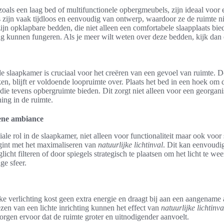
zoals een laag bed of multifunctionele opbergmeubels, zijn ideaal voor
zijn vaak tijdloos en eenvoudig van ontwerp, waardoor ze de ruimte ni
f zijn opklapbare bedden, die niet alleen een comfortabele slaapplaats bi
g kunnen fungeren. Als je meer wilt weten over deze bedden, kijk dan
e slaapkamer is cruciaal voor het creëren van een gevoel van ruimte.
n, blijft er voldoende loopruimte over. Plaats het bed in een hoek om d
die tevens opbergruimte bieden. Dit zorgt niet alleen voor een georgani
ing in de ruimte.
rene ambiance
iale rol in de slaapkamer, niet alleen voor functionaliteit maar ook voor
int met het maximaliseren van
natuurlijke lichtinval
. Dit kan eenvoudi
glicht filteren of door spiegels strategisch te plaatsen om het licht te w
ge sfeer.
ke verlichting kost geen extra energie en draagt bij aan een aangename
zen van een lichte inrichting kunnen het effect van
natuurlijke lichtinva
orgen ervoor dat de ruimte groter en uitnodigender aanvoelt.