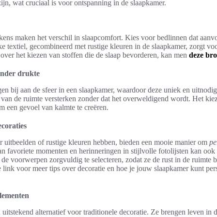
jn, wat cruciaal is voor ontspanning in de slaapkamer.
ekens maken het verschil in slaapcomfort. Kies voor bedlinnen dat aanv
jke textiel, gecombineerd met rustige kleuren in de slaapkamer, zorgt v
over het kiezen van stoffen die de slaap bevorderen, kan men
deze br
onder drukte
en bij aan de sfeer in een slaapkamer, waardoor deze uniek en uitnodig
 van de ruimte versterken zonder dat het overweldigend wordt. Het ki
m een gevoel van kalmte te creëren.
coraties
r uitbeelden of rustige kleuren hebben, bieden een mooie manier om
pe
 favoriete momenten en herinneringen in stijlvolle fotolijsten kan oo
m de voorwerpen zorgvuldig te selecteren, zodat ze de rust in de ruimte
 link voor meer tips over decoratie en hoe je jouw slaapkamer kunt per
elementen
itstekend alternatief voor traditionele decoratie. Ze brengen leven in 