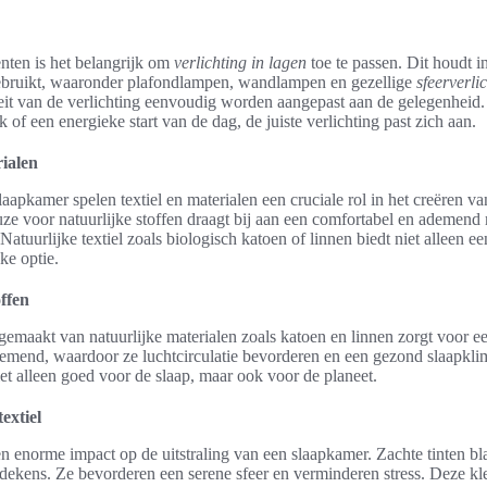
enten is het belangrijk om
verlichting in lagen
toe te passen. Dit houdt in
bruikt, waaronder plafondlampen, wandlampen en gezellige
sfeerverli
iteit van de verlichting eenvoudig worden aangepast aan de gelegenheid
 of een energieke start van de dag, de juiste verlichting past zich aan.
rialen
laapkamer spelen textiel en materialen een cruciale rol in het creëren va
ze voor natuurlijke stoffen draagt bij aan een comfortabel en ademend m
Natuurlijke textiel zoals biologisch katoen of linnen biedt niet alleen 
ke optie.
offen
emaakt van natuurlijke materialen zoals katoen en linnen zorgt voor ee
ademend, waardoor ze luchtcirculatie bevorderen en een gezond slaapkli
et alleen goed voor de slaap, maar ook voor de planeet.
extiel
n enorme impact op de uitstraling van een slaapkamer. Zachte tinten bl
dekens. Ze bevorderen een serene sfeer en verminderen stress. Deze kl