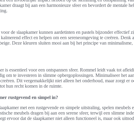
amer draagt bij aan een harmonieuze sfeer en bevordert de mentale held
ting.
 voor de slaapkamer kunnen aardetinten en pastels bijzonder effectief 
 kalmerend effect en helpen om een sereneomgeving te creëren. Denk aa
beige. Deze kleuren sluiten mooi aan bij het principe van minimalisme,
 is essentieel voor een ontspannen sfeer. Rommel leidt vaak tot afleidi
dig om te investeren in slimme opbergoplossingen. Minimaliseer het aan
 creëren. Dit vergemakkelijkt niet alleen het onderhoud, maar zorgt er 
tot hun recht komen in de ruimte.
amer rustgevend en simpel in?
slaapkamer met een rustgevende en simpele uitstraling, spelen meubels 
istische meubels dragen bij aan een serene sfeer, terwijl een slimme ind
gt ervoor dat de slaapkamer niet alleen functioneel is, maar ook uitnod