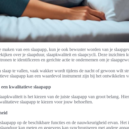
e maken van een slaapapp, kun je ook bewuster worden van je slaapge
kijken over je slaapduur, slaapkwaliteit en slaapcycli. Deze inzichten
tronen te identificeren en gerichte actie te ondernemen om je slaapgewo
 slaap te vallen, vaak wakker wordt tijdens de nacht of gewoon wilt st
tatieve slaapapp kan een waardevol instrument zijn bij het ontwikkelen 
 een kwalitatieve slaapapp
laapkwaliteit is het kiezen van de juiste slaapapp van groot belang. Hier
walitatieve slaapapp te kiezen voor jouw behoeften.
heid
 slaapapp op de beschikbare functies en de nauwkeurigheid ervan. Het i
, slaapduur kan meten en gegevens kan synchroniseren met andere appa