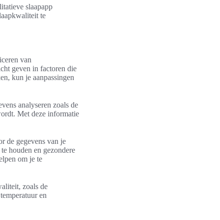
itatieve slaapapp
laapkwaliteit te
ficeren van
cht geven in factoren die
ken, kun je aanpassingen
evens analyseren zoals de
wordt. Met deze informatie
or de gegevens van je
an te houden en gezondere
elpen om je te
liteit, zoals de
e temperatuur en