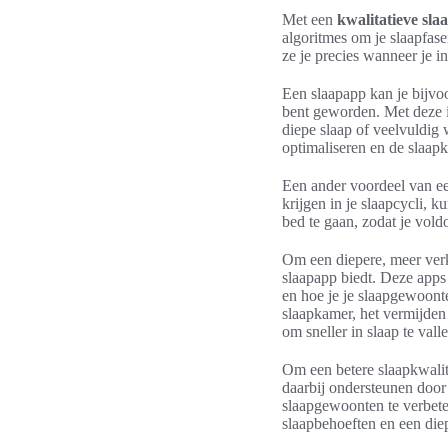
Met een
kwalitatieve sl
algoritmes om je slaapfase
ze je precies wanneer je in
Een slaapapp kan je bijvoo
bent geworden. Met deze i
diepe slaap of veelvuldig
optimaliseren en de slaapk
Een ander voordeel van een
krijgen in je slaapcycli, 
bed te gaan, zodat je vold
Om een diepere, meer verk
slaapapp biedt. Deze apps
en hoe je je slaapgewoonte
slaapkamer, het vermijden
om sneller in slaap te vall
Om een betere slaapkwalite
daarbij ondersteunen door 
slaapgewoonten te verbete
slaapbehoeften en een die