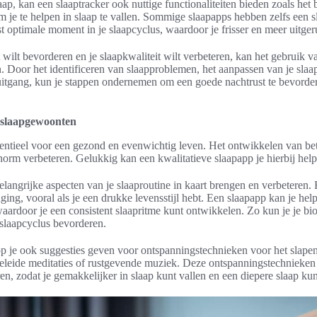
aap, kan een slaaptracker ook nuttige functionaliteiten bieden zoals het 
 je te helpen in slaap te vallen. Sommige slaapapps hebben zelfs een s
 optimale moment in je slaapcyclus, waardoor je frisser en meer uitge
 wilt bevorderen en je slaapkwaliteit wilt verbeteren, kan het gebruik v
. Door het identificeren van slaapproblemen, het aanpassen van je sl
uitgang, kun je stappen ondernemen om een goede nachtrust te bevorde
 slaapgewoonten
sentieel voor een gezond en evenwichtig leven. Het ontwikkelen van b
enorm verbeteren. Gelukkig kan een kwalitatieve slaapapp je hierbij hel
langrijke aspecten van je slaaproutine in kaart brengen en verbeteren.
aging, vooral als je een drukke levensstijl hebt. Een slaapapp kan je he
aardoor je een consistent slaapritme kunt ontwikkelen. Zo kun je je bio
slaapcyclus bevorderen.
p je ook suggesties geven voor ontspanningstechnieken voor het slap
leide meditaties of rustgevende muziek. Deze ontspanningstechnieken
en, zodat je gemakkelijker in slaap kunt vallen en een diepere slaap kun