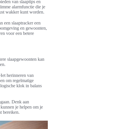
bieden van slaaptips en
limme alarmfunctie die je
rust wakker kunt worden.
an een slaaptracker een
aapomgeving en gewoonten,
ren voor een betere
etere slaapgewoonten kan
pen.
 Het herinneren van
lpen om regelmatige
logische klok in balans
engaan. Denk aan
 kunnen je helpen om je
t bereiken.