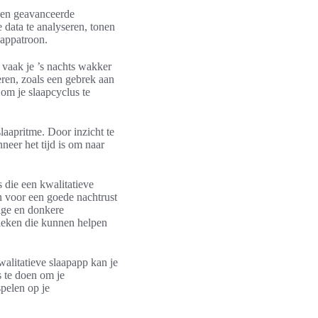
iken geavanceerde
 data te analyseren, tonen
aappatroon.
 vaak je ’s nachts wakker
ren, zoals een gebrek aan
om je slaapcyclus te
laapritme. Door inzicht te
neer het tijd is om naar
die een kwalitatieve
 voor een goede nachtrust
tige en donkere
ieken die kunnen helpen
walitatieve slaapapp kan je
s te doen om je
pelen op je