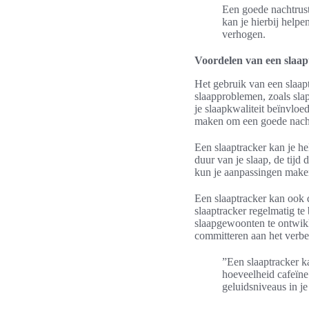
Een goede nachtrust
kan je hierbij helpe
verhogen.
Voordelen van een slaap
Het gebruik van een slaapt
slaapproblemen, zoals sla
je slaapkwaliteit beïnvloe
maken om een goede nachtr
Een slaaptracker kan je h
duur van je slaap, de tijd
kun je aanpassingen maken
Een slaaptracker kan ook 
slaaptracker regelmatig te
slaapgewoonten te ontwikk
committeren aan het verbet
”Een slaaptracker k
hoeveelheid cafeïne 
geluidsniveaus in j