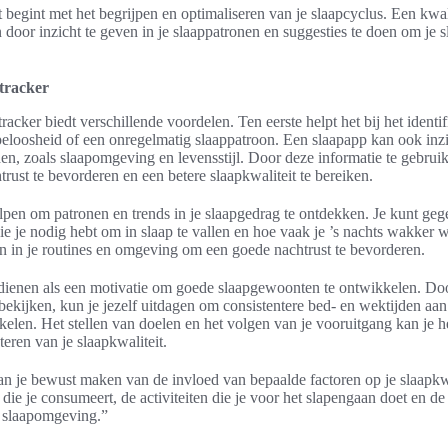
 begint met het begrijpen en optimaliseren van je slaapcyclus. Een kwal
n door inzicht te geven in je slaappatronen en suggesties te doen om je s
tracker
racker biedt verschillende voordelen. Ten eerste helpt het bij het identi
peloosheid of een onregelmatig slaappatroon. Een slaapapp kan ook inzi
den, zoals slaapomgeving en levensstijl. Door deze informatie te gebrui
ust te bevorderen en een betere slaapkwaliteit te bereiken.
elpen om patronen en trends in je slaapgedrag te ontdekken. Je kunt geg
 die je nodig hebt om in slaap te vallen en hoe vaak je ’s nachts wakker 
 in je routines en omgeving om een goede nachtrust te bevorderen.
dienen als een motivatie om goede slaapgewoonten te ontwikkelen. Do
 bekijken, kun je jezelf uitdagen om consistentere bed- en wektijden a
elen. Het stellen van doelen en het volgen van je vooruitgang kan je h
eren van je slaapkwaliteit.
an je bewust maken van de invloed van bepaalde factoren op je slaapkwa
die je consumeert, de activiteiten die je voor het slapengaan doet en d
e slaapomgeving.”