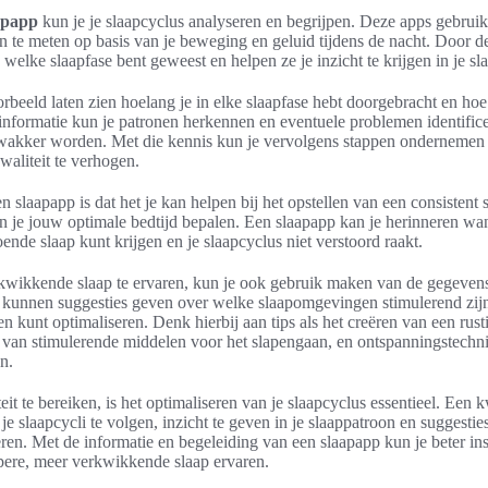
aapapp
kun je je slaapcyclus analyseren en begrijpen. Deze apps gebru
n te meten op basis van je beweging en geluid tijdens de nacht. Door de
 welke slaapfase bent geweest en helpen ze je inzicht te krijgen in je sl
rbeeld laten zien hoelang je in elke slaapfase hebt doorgebracht en hoe
nformatie kun je patronen herkennen en eventuele problemen identifice
 wakker worden. Met die kennis kun je vervolgens stappen ondernemen 
waliteit te verhogen.
 slaapapp is dat het je kan helpen bij het opstellen van een consistent s
kun je jouw optimale bedtijd bepalen. Een slaapapp kan je herinneren wan
oende slaap kunt krijgen en je slaapcyclus niet verstoord raakt.
wikkende slaap te ervaren, kun je ook gebruik maken van de gegevens 
 kunnen suggesties geven over welke slaapomgevingen stimulerend zijn
n kunt optimaliseren. Denk hierbij aan tips als het creëren van een rus
 van stimulerende middelen voor het slapengaan, en ontspanningstechn
en.
it te bereiken, is het optimaliseren van je slaapcyclus essentieel. Een k
je slaapcycli te volgen, inzicht te geven in je slaappatroon en suggestie
ren. Met de informatie en begeleiding van een slaapapp kun je beter ins
pere, meer verkwikkende slaap ervaren.