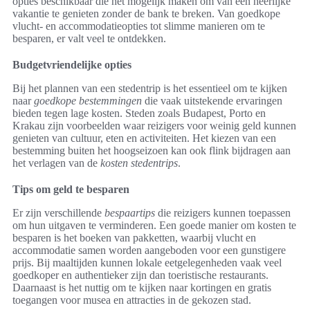
opties beschikbaar die het mogelijk maken om van een heerlijke
vakantie te genieten zonder de bank te breken. Van goedkope
vlucht- en accommodatieopties tot slimme manieren om te
besparen, er valt veel te ontdekken.
Budgetvriendelijke opties
Bij het plannen van een stedentrip is het essentieel om te kijken
naar
goedkope bestemmingen
die vaak uitstekende ervaringen
bieden tegen lage kosten. Steden zoals Budapest, Porto en
Krakau zijn voorbeelden waar reizigers voor weinig geld kunnen
genieten van cultuur, eten en activiteiten. Het kiezen van een
bestemming buiten het hoogseizoen kan ook flink bijdragen aan
het verlagen van de
kosten stedentrips
.
Tips om geld te besparen
Er zijn verschillende
bespaartips
die reizigers kunnen toepassen
om hun uitgaven te verminderen. Een goede manier om kosten te
besparen is het boeken van pakketten, waarbij vlucht en
accommodatie samen worden aangeboden voor een gunstigere
prijs. Bij maaltijden kunnen lokale eetgelegenheden vaak veel
goedkoper en authentieker zijn dan toeristische restaurants.
Daarnaast is het nuttig om te kijken naar kortingen en gratis
toegangen voor musea en attracties in de gekozen stad.