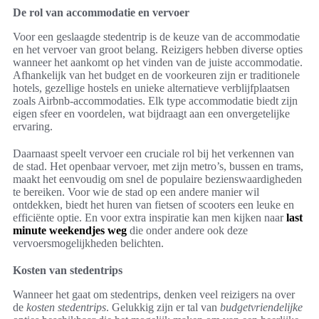
De rol van accommodatie en vervoer
Voor een geslaagde stedentrip is de keuze van de accommodatie
en het vervoer van groot belang. Reizigers hebben diverse opties
wanneer het aankomt op het vinden van de juiste accommodatie.
Afhankelijk van het budget en de voorkeuren zijn er traditionele
hotels, gezellige hostels en unieke alternatieve verblijfplaatsen
zoals Airbnb-accommodaties. Elk type accommodatie biedt zijn
eigen sfeer en voordelen, wat bijdraagt aan een onvergetelijke
ervaring.
Daarnaast speelt vervoer een cruciale rol bij het verkennen van
de stad. Het openbaar vervoer, met zijn metro’s, bussen en trams,
maakt het eenvoudig om snel de populaire bezienswaardigheden
te bereiken. Voor wie de stad op een andere manier wil
ontdekken, biedt het huren van fietsen of scooters een leuke en
efficiënte optie. En voor extra inspiratie kan men kijken naar
last
minute weekendjes weg
die onder andere ook deze
vervoersmogelijkheden belichten.
Kosten van stedentrips
Wanneer het gaat om stedentrips, denken veel reizigers na over
de
kosten stedentrips
. Gelukkig zijn er tal van
budgetvriendelijke