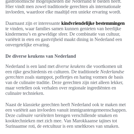
gastronomische mogelijkheden die Nederland te bieden heeft.
Hier vindt men zowel traditionele gerechten als internationale
invloeden, waardoor elke maaltijd een unieke ervaring wordt.
Daarnaast zijn er interessante
kindvriendelijke bestemmingen
te vinden, waar families samen kunnen genieten van heerlijke
kindermenu’s en geweldige sfeer. De combinatie van cultuur,
variëteit in eten en gastvrijheid maakt dining in Nederland een
onvergetelijke ervaring.
De diverse keukens van Nederland
Nederland is een land met
diverse keukens
die voortkomen uit
een rijke geschiedenis en culturen. De traditionele
Nederlandse
gerechten
zoals stamppot, poffertjes en haring vormen de basis
van de culinaire traditie. Deze gerechten zijn niet alleen lekker,
maar vertellen ook verhalen over regionale ingrediënten en
culinaire technieken.
Naast de klassieke gerechten heeft Nederland ook te maken met
een variëteit aan invloeden vanuit immigrantengemeenschappen.
Deze
culinaire variëteiten
brengen verschillende smaken en
kooktechnieken met zich mee. Van Marokkaanse tajines tot
Surinaamse roti, de eetcultuur is een smeltkroes van smaken.