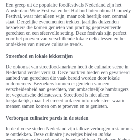
Een greep uit de populaire foodfestivals Nederland zijn het
Amsterdam Wine Festival en het Holland International Comedy
Festival, waar niet alleen wijn, maar ook heerlijk eten centraal
staat. Dergelijke evenementen trekken jaarlijks duizenden
bezoekers die komen genieten van prachtig gepresenteerde
gerechten en een sfeervolle setting. Deze festivals zijn perfect
voor het proeven van verschillende lokale delicatessen en het
ontdekken van nieuwe culinaire trends.
Streetfood en lokale lekkernijen
De opkomst van streetfood-markten heeft de culinaire scène in
Nederland verder verrijkt. Deze markten bieden een gevarieerd
aanbod van gerechten die vaak bereid worden door lokale
ondernemers. Bezoekers kunnen er genieten van een
verscheidenheid aan gerechten, van ambachtelijke hamburgers
tot vegetarische delicatessen. Streetfood is niet alleen
toegankelijk, maar het creëert ook een informele sfeer waarin
mensen samen komen om te proeven en te genieten.
Verborgen culinaire parels in de steden
In de diverse steden Nederland zijn talloze verborgen restaurants
te ontdekken. Deze culinaire juweeltjes bieden
unieke
eetervaringen
die vaak onder de radar blijven. Denk aan kleine,