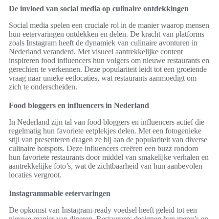
De invloed van social media op culinaire ontdekkingen
Social media spelen een cruciale rol in de manier waarop mensen
hun eetervaringen ontdekken en delen. De kracht van platforms
zoals Instagram heeft de dynamiek van culinaire avonturen in
Nederland veranderd. Met visueel aantrekkelijke content
inspireren food influencers hun volgers om nieuwe restaurants en
gerechten te verkennen. Deze populariteit leidt tot een groeiende
vraag naar unieke eetlocaties, wat restaurants aanmoedigt om
zich te onderscheiden.
Food bloggers en influencers in Nederland
In Nederland zijn tal van food bloggers en influencers actief die
regelmatig hun favoriete eetplekjes delen. Met een fotogenieke
stijl van presenteren dragen ze bij aan de populariteit van diverse
culinaire hotspots. Deze influencers creëren een buzz rondom
hun favoriete restaurants door middel van smakelijke verhalen en
aantrekkelijke foto’s, wat de zichtbaarheid van hun aanbevolen
locaties vergroot.
Instagrammable eetervaringen
De opkomst van Instagram-ready voedsel heeft geleid tot een
nieuwe manier van dineren. Restaurants designen hun menu’s en