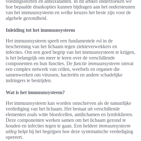
voedingsstoffen en antioxidanten. In dit artikel onderzoeken we
hoe bepaalde drankopties kunnen bijdragen aan het ondersteunen
van het immuunsysteem en welke keuzes het beste zijn voor de
algehele gezondheid.
Inleiding tot het immuunsysteem
Het immuunsysteem speelt een fundamentele rol in de
bescherming van het lichaam tegen ziekteverwekkers en
infecties. Om een goed begrip van het immuunsysteem te krijgen,
is het belangrijk om meer te leren over de verschillende
componenten en hun functies. De
functie immuunsysteem
omvat
een complex netwerk van cellen, weefsels en organen die
samenwerken om virussen, bacteriën en andere schadelijke
indringers te bestrijden.
Wat is het immuunsysteem?
Het immuunsysteem kan worden omschreven als de natuurlijke
verdediging van het lichaam. Het bestaat uit verschillende
elementen zoals witte bloedcellen, antilichamen en lymfeklieren.
Deze componenten werken samen om het lichaam gezond te
houden en infecties tegen te gaan. Een heldere
immuunsysteem
uitleg
helpt bij het begrijpen hoe deze systematische verdediging
opereert.