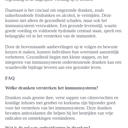
Daarnaast is het cruciaal om ongezonde dranken, zoals
suikerhoudende frisdranken en alcohol, te vermijden. Deze
kunnen niet alleen de gezondheid schaden, maar ook het
immuunsysteem verzwakken. Een gezonde levensstijl, waarin
goede voeding en voldoende hydratatie centraal staan, speelt een
belangrijke rol in het versterken van de immuniteit.
Door de bovenstaande aanbevelingen op te volgen en bewuste
keuzes te maken, kunnen individuen hun weerstand aanzienlijk
verbeteren. Gezondheid begint met kleine stappen, en het
integreren van immuunsysteem ondersteunende dranken kan een
waardevolle bijdrage leveren aan een gezonder leven.
FAQ
Welke dranken versterken het immuunsysteem?
Dranken zoals groene thee, verse sappen van citrusvruchten en
kruidige infusies met gember en kurkuma zijn bijzonder goed
voor het versterken van het immuunsysteem. Deze dranken
bevatten antioxidanten die helpen bij het bestrijden van vrije
radicalen en ontstekingen verminderen.
Wat is de rol van antioxidanten in dranken?