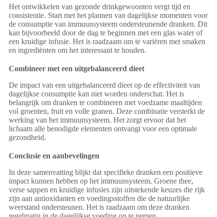
Het ontwikkelen van gezonde drinkgewoonten vergt tijd en
consistentie. Start met het plannen van dagelijkse momenten voor
de consumptie van immuunsysteem ondersteunende dranken. Dit
kan bijvoorbeeld door de dag te beginnen met een glas water of
een kruidige infusie. Het is raadzaam om te variëren met smaken
en ingrediënten om het interessant te houden.
Combineer met een uitgebalanceerd dieet
De impact van een uitgebalanceerd dieet op de effectiviteit van
dagelijkse consumptie kan niet worden onderschat. Het is
belangrijk om dranken te combineren met voedzame maaltijden
vol groenten, fruit en volle granen. Deze combinatie versterkt de
werking van het immuunsysteem. Het zorgt ervoor dat het
lichaam alle benodigde elementen ontvangt voor een optimale
gezondheid.
Conclusie en aanbevelingen
In deze samenvatting blijkt dat specifieke dranken een positieve
impact kunnen hebben op het immuunsysteem. Groene thee,
verse sappen en kruidige infusies zijn uitstekende keuzes die rijk
zijn aan antioxidanten en voedingsstoffen die de natuurlijke
weerstand ondersteunen. Het is raadzaam om deze dranken
regelmatig in de dagelijkse voeding op te nemen.