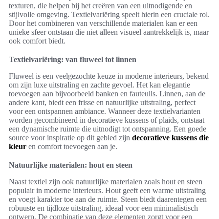
texturen, die helpen bij het creëren van een uitnodigende en
stijlvolle omgeving. Textielvariëring speelt hierin een cruciale rol.
Door het combineren van verschillende materialen kan er een
unieke sfeer ontstaan die niet alleen visueel aantrekkelijk is, maar
ook comfort biedt.
Textielvariëring: van fluweel tot linnen
Fluweel is een veelgezochte keuze in moderne interieurs, bekend
om zijn luxe uitstraling en zachte gevoel. Het kan elegantie
toevoegen aan bijvoorbeeld banken en fauteuils. Linnen, aan de
andere kant, biedt een frisse en natuurlijke uitstraling, perfect
voor een ontspannen ambiance. Wanneer deze textielvarianten
worden gecombineerd in decoratieve kussens of plaids, ontstaat
een dynamische ruimte die uitnodigt tot ontspanning. Een goede
source voor inspiratie op dit gebied zijn
decoratieve kussens die
kleur
en comfort toevoegen aan je.
Natuurlijke materialen: hout en steen
Naast textiel zijn ook natuurlijke materialen zoals hout en steen
populair in moderne interieurs. Hout geeft een warme uitstraling
en voegt karakter toe aan de ruimte. Steen biedt daarentegen een
robuuste en tijdloze uitstraling, ideaal voor een minimalistisch
ontwerp. De combinatie van deze elementen zorgt voor een