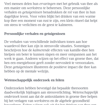
Veel mensen delen hun
ervaringen
met het gebruik van thee als
een manier om
werkstress
te beheersen. Deze persoonlijke
verhalen en
getuigenissen
benadrukken de rol van thee in hun
dagelijkse leven. Voor velen blijkt het drinken van een warme
kop thee een moment van rust te zijn, een klein ritueel dat helpt
om stress te verlichten en de geest te kalmeren.
Persoonlijke verhalen en getuigenissen
De verhalen van verschillende individuen tonen aan hoe
waardevol thee kan zijn in stressvolle situaties. Sommigen
beschrijven hoe de
kalmerende
effecten van kamille-thee hen
hielpen om beter te kunnen slapen en meer ontspannen aan het
werk te gaan. Anderen wijzen op het effect van groene thee, dat
hen een energieboost geeft zonder nervositeit te veroorzaken.
Deze
getuigenissen
illustreren de positieve impact die thee kan
hebben op de mentale welzijn.
Wetenschappelijk onderzoek en feiten
Onderzoeken hebben bevestigd dat bepaalde theesoorten
daadwerkelijk bijdragen aan stressverlichting.
Wetenschappelijk
onderzoek
toont aan dat de antioxidanten in groene thee helpen
bij het verlagen van
werkstress
en de algehele gezondheid
bevorderen. Feiten wijzen ook uit dat het drinken van thee een