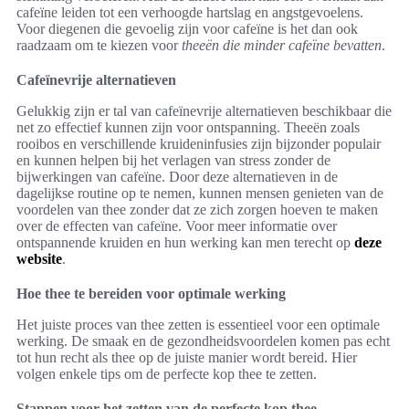
cafeïne leiden tot een verhoogde hartslag en angstgevoelens.
Voor diegenen die gevoelig zijn voor cafeïne is het dan ook
raadzaam om te kiezen voor
theeën die minder cafeïne bevatten
.
Cafeïnevrije alternatieven
Gelukkig zijn er tal van cafeïnevrije alternatieven beschikbaar die
net zo effectief kunnen zijn voor ontspanning. Theeën zoals
rooibos en verschillende kruideninfusies zijn bijzonder populair
en kunnen helpen bij het verlagen van stress zonder de
bijwerkingen van cafeïne. Door deze alternatieven in de
dagelijkse routine op te nemen, kunnen mensen genieten van de
voordelen van thee zonder dat ze zich zorgen hoeven te maken
over de effecten van cafeïne. Voor meer informatie over
ontspannende kruiden en hun werking kan men terecht op
deze
website
.
Hoe thee te bereiden voor optimale werking
Het juiste proces van thee zetten is essentieel voor een optimale
werking. De smaak en de gezondheidsvoordelen komen pas echt
tot hun recht als thee op de juiste manier wordt bereid. Hier
volgen enkele tips om de perfecte kop thee te zetten.
Stappen voor het zetten van de perfecte kop thee