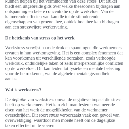
kunnen helpen bij het verminderen van deze stress. Dit artikel
biedt een uitgebreide gids over welke theesoorten bijdragen aan
ontspanning en betere concentratie op de werkvloer. Van de
kalmerende effecten van kamille tot de stimulerende
eigenschappen van groene thee, ontdek hoe thee kan bijdragen
aan een stressvrijere werkervaring.
De betekenis van stress op het werk
Werkstress verwijst naar de druk en spanningen die werknemers
ervaren in hun werkomgeving. Het is een complex fenomeen dat
kan voortkomen uit verschillende oorzaken, zoals verhoogde
werkdruk, onduidelijke taken of zelfs interpersoonlijke conflicten
op de werkvloer. Dit kan leiden tot fysieke en mentale belasting
voor de betrokkenen, wat de algehele mentale gezondheid
aantast.
Wat is werkstress?
De
definitie
van werkstress omvat de negatieve impact die stress
heeft op werknemers. Het kan zich manifesteren wanneer de
eisen van het werk de mogelijkheden van de werknemer
overschrijden. Dit soort
stress
veroorzaakt vaak een gevoel van
overweldiging, waardoor men moeite heeft om de dagelijkse
taken effectief uit te voeren.