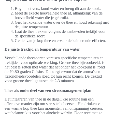
Begin met vers, koud water en breng dit aan de kook.
Meet de exacte hoeveelheid thee af, afhankelijk van de
hoeveelheid water die je gebruikt.
Giet het kokende water over de thee en houd rekening met
de juiste temperatuur.
Laat de thee trekken volgens de aanbevolen trektijd voor
de specifieke soort.
Geniet van je kop thee en ervaar de kalmerende effecten.
De juiste trektijd en temperatuur van water
Verschillende theesoorten vereisen specifieke temperaturen en
trektijden voor optimale werking. Groene thee bijvoorbeeld, is
het best te zetten met water dat net onder het kookpunt is, rond
de 70-80 graden Celsius. Dit zorgt ervoor dat de aroma’s en
gezondheidsvoordelen goed tot hun recht komen. De trektijd
voor groene thee ligt tussen de 2-3 minuten.
Thee als onderdeel van een stressmanagementplan
Het integreren van thee in de dagelijkse routine kan een
effectieve manier zijn om stress te beheersen. Het drinken van
een warme kop thee kan momenten van ontspanning creëren,
wat belangrijk is voor het algehele welzijn. Door regelmatige